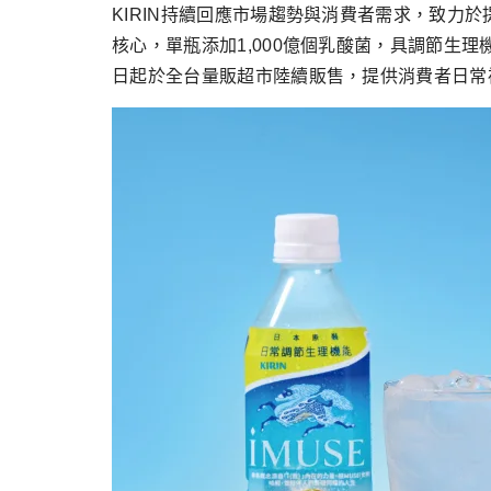
跳
KIRIN持續回應市場趨勢與消費者需求，致力於提
至
核心，單瓶添加1,000億個乳酸菌，具調節生
主
日起於全台量販超市陸續販售，提供消費者日常
要
內
容