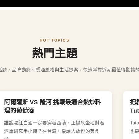
HOT TOPICS
熱門主題
話題、品牌動態、餐酒風格與生活提案，快速掌握近期最值得閱讀
阿爾薩斯 VS 隆河 挑戰最適合熱炒料
把
理的葡萄酒
T
誰說喝紅白酒一定要穿著西裝、正襟危坐地對著
Tu
酒單研究半小時？在台灣，最讓人放鬆的美食
也最