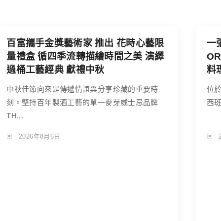
百富攜手金獎藝術家 推出 花時心藝限
一
量禮盒 循四季流轉描繪時間之美 演繹
O
過桶工藝經典 獻禮中秋
料
中秋佳節向來是傳遞情誼與分享珍藏的重要時
位於
刻。堅持百年製酒工藝的單一麥芽威士忌品牌
西班
TH...
2026年8月6日