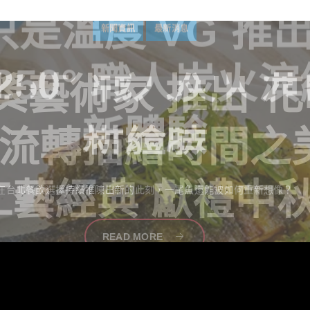
獎藝術家
推出 
季流轉描繪時間之
工藝經典 獻禮中
中秋佳節向來是傳遞情誼與分享珍藏的重要時刻。堅持百年製酒工藝
READ MORE