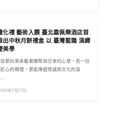
畫化禮 藝術入饌 臺北嘉佩樂酒店首
推出中秋月餅禮盒 以 臺灣藍鵲 演繹
慶美學
秋佳節向來承載著團聚與分享的心意，而一份
具匠心的贈禮，更能傳遞情感與文化的溫
..
2026年7月27日