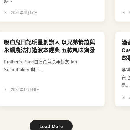
據...
2026年6月17日
吸血鬼日記明星創辦人 以兄弟情誼與
酒
永續農法打造波本經典 五款風味齊發
C
故
Brother’s Bond由演員兼長年好友 Ian
Somerhalder 與 P...
李
在
是...
2025年12月18日
Load More