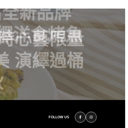
花時心藝限量
美 演繹過桶
秋
FOLLOW US