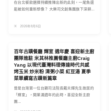
在台北餐飲選擇持續推陳出新的此刻，一尾魚還
能被如何重新想像？ 大樂司文創集團旗下深耕...
2026年8月6日
百年古蹟餐廳 輝室 週年慶 喜迎新主廚
團隊進駐 米其林推薦餐廳主廚Craig
Yang 以現代臺灣料理傳達時代共感
烤玉米 炒米粉 清粥小菜 紅豆湯 夏季
菜單續寫古蹟新篇章
曾是台灣第一位台籍司法院長戴炎輝先生故居的
「輝室」，開業滿週年的此時，喜迎全新主廚
團...