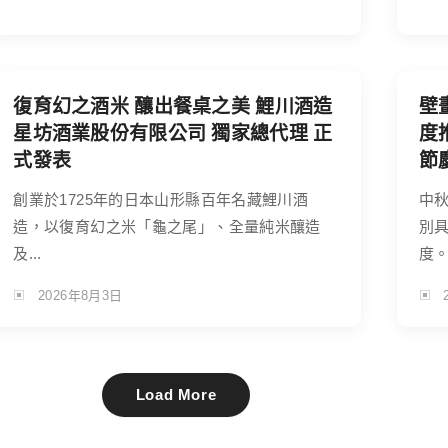
復育幻之酒米 釀出餐桌之美 鯉川酒造
壁
星坊酒業股份有限公司 獨家總代理 正
度
式發表
節
創業於1725年的日本山形縣百年名藏鯉川酒
中
造，以復育幻之米「龜之尾」、全量純米釀造
別
及...
度。.
2026年8月3日
Load More