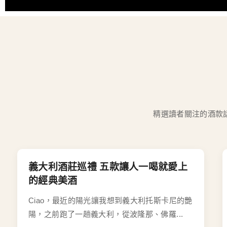
精選讀者關注的酒款
義大利酒莊巡禮 五款讓人一喝就愛上
的經典美酒
Ciao，最近的陽光讓我想到義大利托斯卡尼的艷
陽，之前跑了一趟義大利，從波隆那、佛羅...