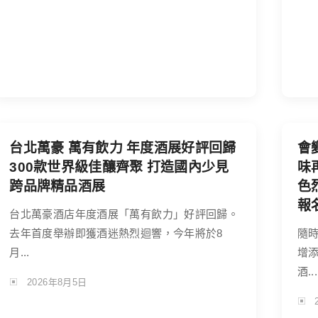
台北萬豪 萬有飲力 年度酒展好評回歸
會
300款世界級佳釀齊聚 打造國內少見
味
跨品牌精品酒展
色
報
台北萬豪酒店年度酒展「萬有飲力」好評回歸。
去年首度舉辦即獲酒迷熱烈迴響，今年將於8
隨
月...
增
酒...
2026年8月5日