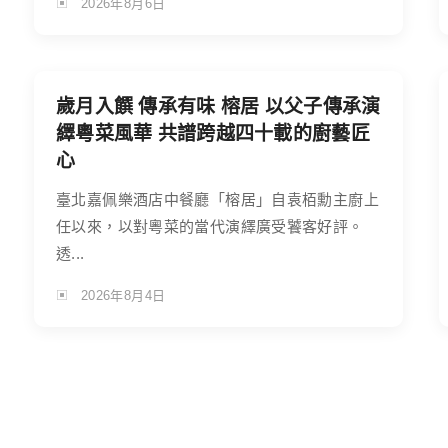
2026年8月6日
歲月入饌 傳承有味 榕居 以父子傳承演
繹粵菜風華 共譜跨越四十載的廚藝匠
心
臺北嘉佩樂酒店中餐廳「榕居」自袁栢勳主廚上
任以來，以對粵菜的當代演繹廣受饕客好評。
透...
2026年8月4日