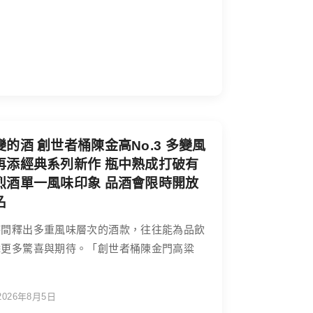
變的酒 創世者桶陳金高No.3 多變風
再添經典系列新作 瓶中熟成打破有
烈酒單一風味印象 品酒會限時開放
名
時間釋出多重風味層次的酒款，往往能為品飲
添更多驚喜與期待。「創世者桶陳金門高粱
2026年8月5日