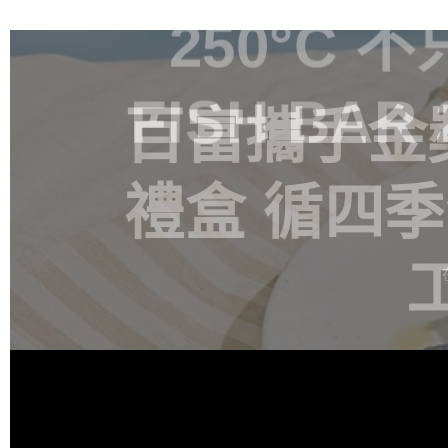
百富攜手金
禮盒 循四