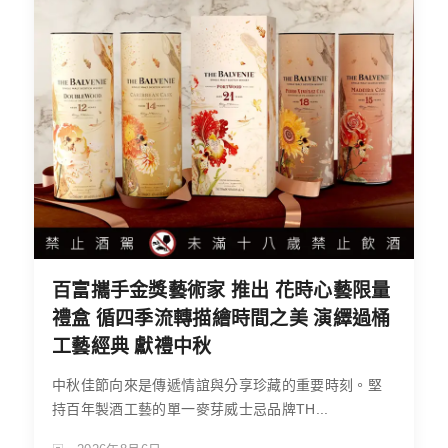
百富攜手金獎藝術家 推出 花時心藝限量
禮盒 循四季流轉描繪時間之美 演繹過桶
工藝經典 獻禮中秋
中秋佳節向來是傳遞情誼與分享珍藏的重要時刻。堅
持百年製酒工藝的單一麥芽威士忌品牌TH...