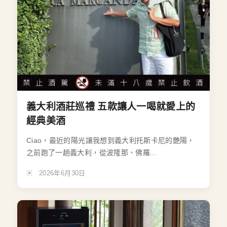
義大利酒莊巡禮 五款讓人一喝就愛上的
經典美酒
Ciao，最近的陽光讓我想到義大利托斯卡尼的艷陽，
之前跑了一趟義大利，從波隆那、佛羅...
2026年6月30日