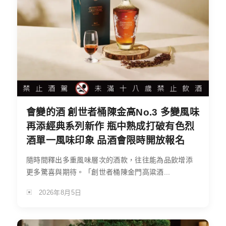
會變的酒 創世者桶陳金高No.3 多變風味
再添經典系列新作 瓶中熟成打破有色烈
酒單一風味印象 品酒會限時開放報名
隨時間釋出多重風味層次的酒款，往往能為品飲增添
更多驚喜與期待。「創世者桶陳金門高粱酒...
2026年8月5日