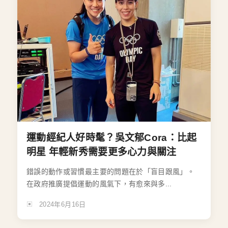
運動經紀人好時髦？吳文郁Cora：比起
明星 年輕新秀需要更多心力與關注
錯誤的動作或習慣最主要的問題在於「盲目跟風」。
在政府推廣提倡運動的風氣下，有愈來與多...
2024年6月16日