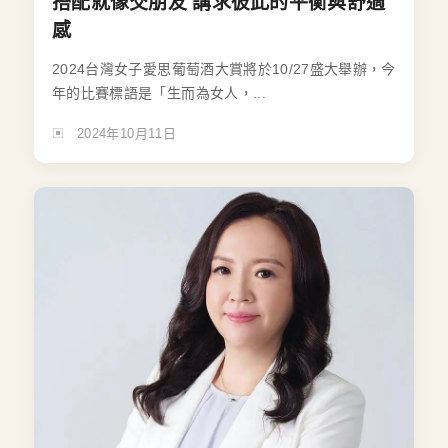
搭配就像交朋友 講求彼此的平衡與舒適
感
2024台灣女子愛思葡萄酒大賞將於10/27盛大舉辦，今
年的比賽標語是「生而為女人，...
2024年10月11日