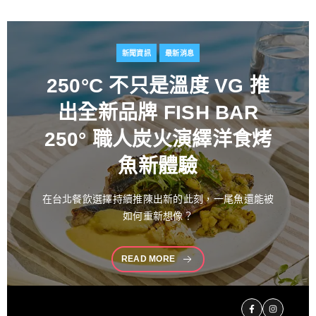
新聞資訊
最新消息
百富攜手金獎藝術家
推出
花時心藝限量禮盒 循四季
流轉描繪時間之美 演繹過
桶工藝經典 獻禮中秋
中秋佳節向來是傳遞情誼與分享珍藏的重要時刻。堅
持百年製酒工藝
READ MORE