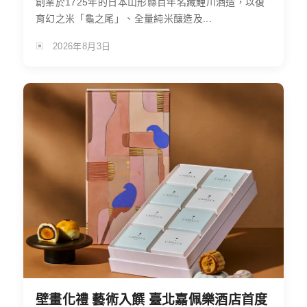
創業於1725年的日本山形縣百年名藏鯉川酒造，以復
育幻之米「龜之尾」、全量純米釀造及...
2026年8月3日
壁畫化禮 藝術入饌 臺北嘉佩樂酒店首度