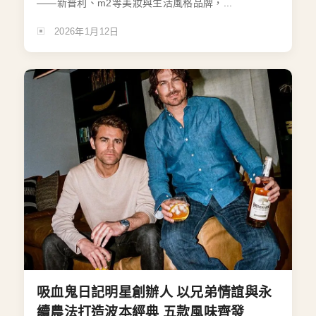
——新普利、m2等美妝與生活風格品牌，...
2026年1月12日
吸血鬼日記明星創辦人 以兄弟情誼與永
續農法打造波本經典 五款風味齊發