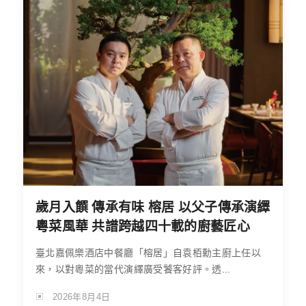
歲月入饌 傳承有味 榕居 以父子傳承演繹
粵菜風華 共譜跨越四十載的廚藝匠心
臺北嘉佩樂酒店中餐廳「榕居」自袁栢勳主廚上任以
來，以對粵菜的當代演繹廣受饕客好評。透...
2026年8月4日