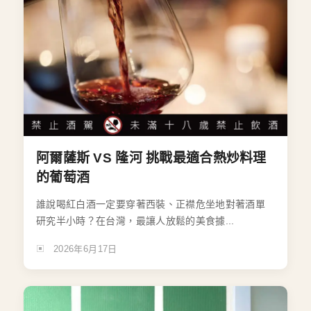
阿爾薩斯 VS 隆河 挑戰最適合熱炒料理
的葡萄酒
誰說喝紅白酒一定要穿著西裝、正襟危坐地對著酒單
研究半小時？在台灣，最讓人放鬆的美食據...
2026年6月17日