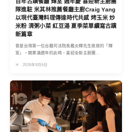
百年古蹟餐廳 輝室 週年慶 喜迎新主廚團
隊進駐 米其林推薦餐廳主廚Craig Yang
以現代臺灣料理傳達時代共感 烤玉米 炒
米粉 清粥小菜 紅豆湯 夏季菜單續寫古蹟
新篇章
曾是台灣第一位台籍司法院長戴炎輝先生故居的「輝
室」，開業滿週年的此時，喜迎全新主廚團...
2026年8月6日