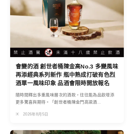
會變的酒 創世者桶陳金高No.3 多變風味
再添經典系列新作 瓶中熟成打破有色烈
酒單一風味印象 品酒會限時開放報名
隨時間釋出多重風味層次的酒款，往往能為品飲增添
更多驚喜與期待。「創世者桶陳金門高粱酒...
2026年8月5日