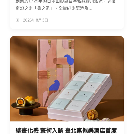
創業於1725年的日本山形縣百年名藏鯉川酒造，以復
育幻之米「龜之尾」、全量純米釀造及...
2026年8月3日
壁畫化禮 藝術入饌 臺北嘉佩樂酒店首度