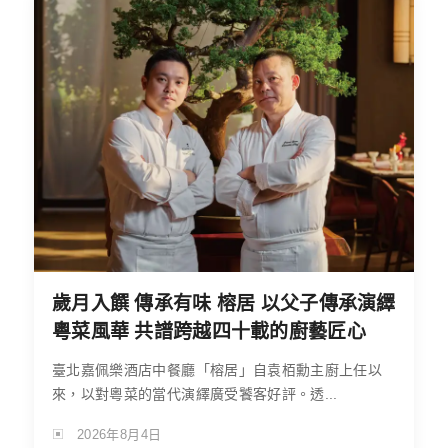
歲月入饌 傳承有味 榕居 以父子傳承演繹
粵菜風華 共譜跨越四十載的廚藝匠心
臺北嘉佩樂酒店中餐廳「榕居」自袁栢勳主廚上任以
來，以對粵菜的當代演繹廣受饕客好評。透...
2026年8月4日