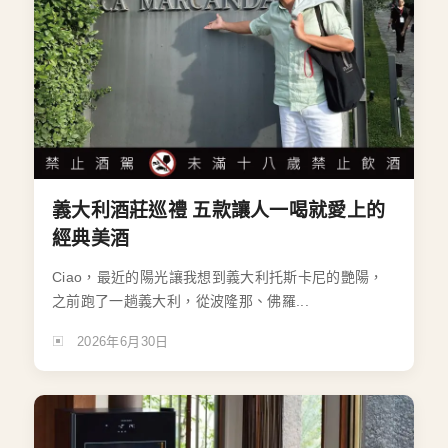
義大利酒莊巡禮 五款讓人一喝就愛上的
經典美酒
Ciao，最近的陽光讓我想到義大利托斯卡尼的艷陽，
之前跑了一趟義大利，從波隆那、佛羅...
2026年6月30日