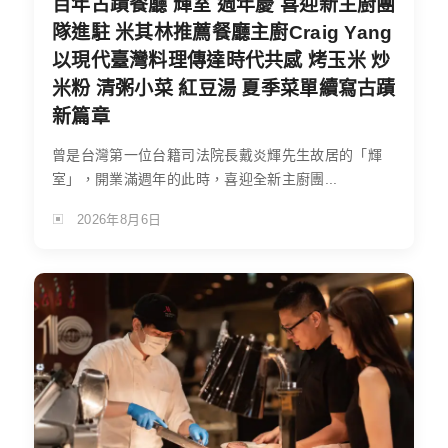
百年古蹟餐廳 輝室 週年慶 喜迎新主廚團
隊進駐 米其林推薦餐廳主廚Craig Yang
以現代臺灣料理傳達時代共感 烤玉米 炒
米粉 清粥小菜 紅豆湯 夏季菜單續寫古蹟
新篇章
曾是台灣第一位台籍司法院長戴炎輝先生故居的「輝
室」，開業滿週年的此時，喜迎全新主廚團...
2026年8月6日