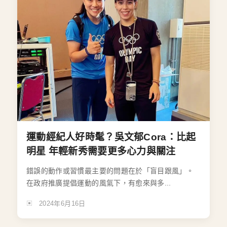
運動經紀人好時髦？吳文郁Cora：比起
明星 年輕新秀需要更多心力與關注
錯誤的動作或習慣最主要的問題在於「盲目跟風」。
在政府推廣提倡運動的風氣下，有愈來與多...
2024年6月16日