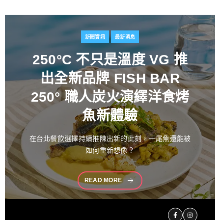
新聞資訊
最新消息
百富攜手金獎藝術家
推出
花時心藝限量禮盒 循四季
流轉描繪時間之美 演繹過
桶工藝經典 獻禮中秋
中秋佳節向來是傳遞情誼與分享珍藏的重要時刻。堅
持百年製酒工藝
READ MORE