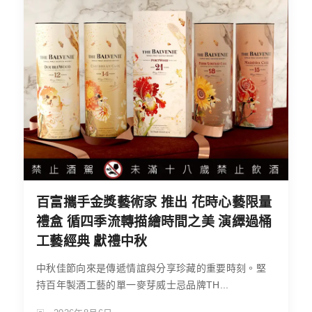
百富攜手金獎藝術家 推出 花時心藝限量
禮盒 循四季流轉描繪時間之美 演繹過桶
工藝經典 獻禮中秋
中秋佳節向來是傳遞情誼與分享珍藏的重要時刻。堅
持百年製酒工藝的單一麥芽威士忌品牌TH...