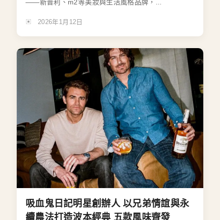
——新普利、m2等美妝與生活風格品牌，...
2026年1月12日
吸血鬼日記明星創辦人 以兄弟情誼與永
續農法打造波本經典 五款風味齊發