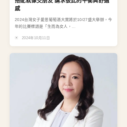
搭配就像交朋友 講求彼此的平衡與舒適
感
2024台灣女子愛思葡萄酒大賞將於10/27盛大舉辦，今
年的比賽標語是「生而為女人，...
2024年10月11日