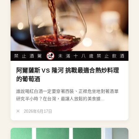
阿爾薩斯 VS 隆河 挑戰最適合熱炒料理
的葡萄酒
誰說喝紅白酒一定要穿著西裝、正襟危坐地對著酒單
研究半小時？在台灣，最讓人放鬆的美食據...
2026年6月17日