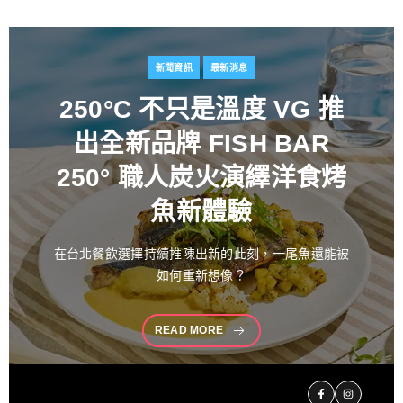
新聞資訊
最新消息
百富攜手金獎藝術家
推出
花時心藝限量禮盒 循四季
流轉描繪時間之美 演繹過
桶工藝經典 獻禮中秋
中秋佳節向來是傳遞情誼與分享珍藏的重要時刻。堅
持百年製酒工藝
READ MORE