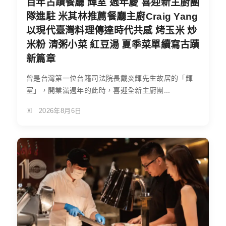
百年古蹟餐廳 輝室 週年慶 喜迎新主廚團
隊進駐 米其林推薦餐廳主廚Craig Yang
以現代臺灣料理傳達時代共感 烤玉米 炒
米粉 清粥小菜 紅豆湯 夏季菜單續寫古蹟
新篇章
曾是台灣第一位台籍司法院長戴炎輝先生故居的「輝
室」，開業滿週年的此時，喜迎全新主廚團...
2026年8月6日