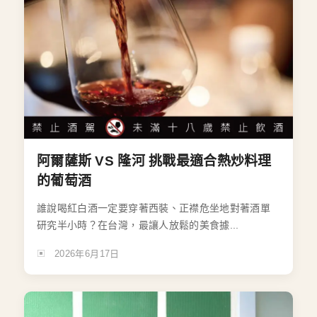
阿爾薩斯 VS 隆河 挑戰最適合熱炒料理
的葡萄酒
誰說喝紅白酒一定要穿著西裝、正襟危坐地對著酒單
研究半小時？在台灣，最讓人放鬆的美食據...
2026年6月17日