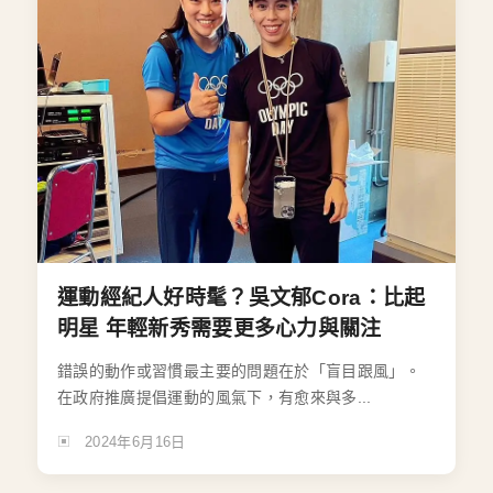
運動經紀人好時髦？吳文郁Cora：比起
明星 年輕新秀需要更多心力與關注
錯誤的動作或習慣最主要的問題在於「盲目跟風」。
在政府推廣提倡運動的風氣下，有愈來與多...
2024年6月16日