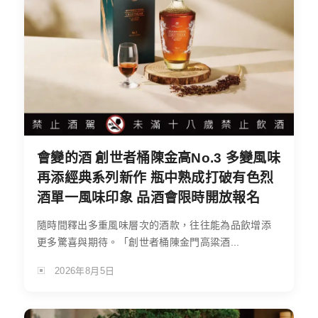
會變的酒 創世者桶陳金高No.3 多變風味
再添經典系列新作 瓶中熟成打破有色烈
酒單一風味印象 品酒會限時開放報名
隨時間釋出多重風味層次的酒款，往往能為品飲增添
更多驚喜與期待。「創世者桶陳金門高粱酒...
2026年8月5日