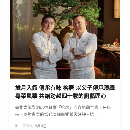
歲月入饌 傳承有味 榕居 以父子傳承演繹
粵菜風華 共譜跨越四十載的廚藝匠心
臺北嘉佩樂酒店中餐廳「榕居」自袁栢勳主廚上任以
來，以對粵菜的當代演繹廣受饕客好評。透...
2026年8月4日