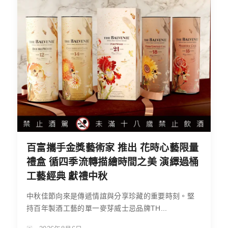
百富攜手金獎藝術家 推出 花時心藝限量
禮盒 循四季流轉描繪時間之美 演繹過桶
工藝經典 獻禮中秋
中秋佳節向來是傳遞情誼與分享珍藏的重要時刻。堅
持百年製酒工藝的單一麥芽威士忌品牌TH...