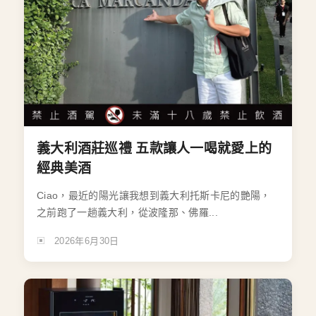
義大利酒莊巡禮 五款讓人一喝就愛上的
經典美酒
Ciao，最近的陽光讓我想到義大利托斯卡尼的艷陽，
之前跑了一趟義大利，從波隆那、佛羅...
2026年6月30日