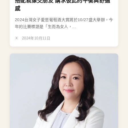
搭配就像交朋友 講求彼此的平衡與舒適
感
2024台灣女子愛思葡萄酒大賞將於10/27盛大舉辦，今
年的比賽標語是「生而為女人，...
2024年10月11日