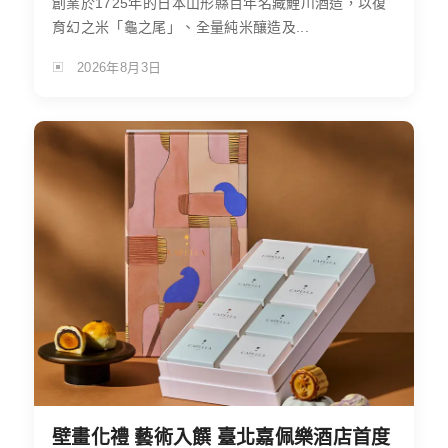
創業於1725年的日本山形縣百年名藏鯉川酒造，以復
育幻之米「龜之尾」、全量純米釀造及...
2026年8月3日
壁畫化禮 藝術入饌 臺北嘉佩樂酒店首度