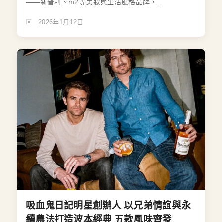
——新普利、m2等美妝與生活風格品牌，...
2026年1月12日
吸血鬼日記明星創辦人 以兄弟情誼與永
續農法打造波本經典 五款風味齊發