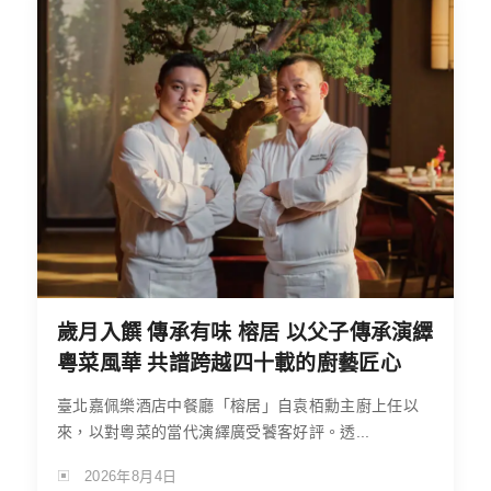
歲月入饌 傳承有味 榕居 以父子傳承演繹
粵菜風華 共譜跨越四十載的廚藝匠心
臺北嘉佩樂酒店中餐廳「榕居」自袁栢勳主廚上任以
來，以對粵菜的當代演繹廣受饕客好評。透...
2026年8月4日