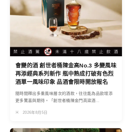
會變的酒 創世者桶陳金高No.3 多變風味
再添經典系列新作 瓶中熟成打破有色烈
酒單一風味印象 品酒會限時開放報名
隨時間釋出多重風味層次的酒款，往往能為品飲增添
更多驚喜與期待。「創世者桶陳金門高粱酒...
2026年8月5日