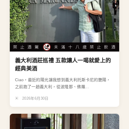
義大利酒莊巡禮 五款讓人一喝就愛上的
經典美酒
Ciao，最近的陽光讓我想到義大利托斯卡尼的艷陽，
之前跑了一趟義大利，從波隆那、佛羅...
2026年6月30日