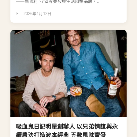
——新普利、m2等美妝與生活風格品牌，...
2026年1月12日
吸血鬼日記明星創辦人 以兄弟情誼與永
續農法打造波本經典 五款風味齊發