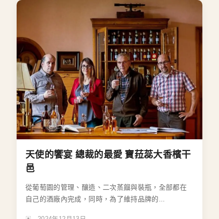
天使的饗宴 總裁的最愛 寶菈蕊大香檳干
邑
從葡萄園的管理、釀造、二次蒸餾與裝瓶，全部都在
自己的酒廠內完成，同時，為了維持品牌的...
2024年12月13日