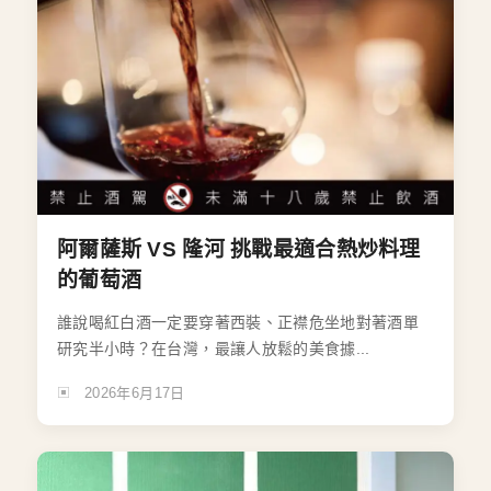
阿爾薩斯 VS 隆河 挑戰最適合熱炒料理
的葡萄酒
誰說喝紅白酒一定要穿著西裝、正襟危坐地對著酒單
研究半小時？在台灣，最讓人放鬆的美食據...
2026年6月17日