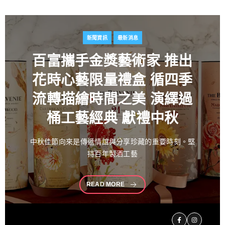
新聞資訊
最新消息
百富攜手金獎藝術家
推出
花時心藝限量禮盒 循四季
流轉描繪時間之美 演繹過
桶工藝經典 獻禮中秋
中秋佳節向來是傳遞情誼與分享珍藏的重要時刻。堅
持百年製酒工藝
READ MORE