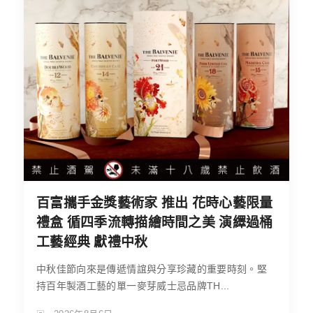
百富攜手金獎藝術家 推出 花時心藝限量
禮盒 循四季流轉描繪時間之美 演繹過桶
工藝經典 獻禮中秋
中秋佳節向來是傳遞情誼與分享珍藏的重要時刻。堅
持百年製酒工藝的單一麥芽威士忌品牌TH...