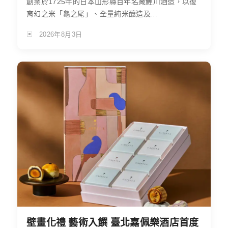
創業於1725年的日本山形縣百年名藏鯉川酒造，以復
育幻之米「龜之尾」、全量純米釀造及...
2026年8月3日
壁畫化禮 藝術入饌 臺北嘉佩樂酒店首度