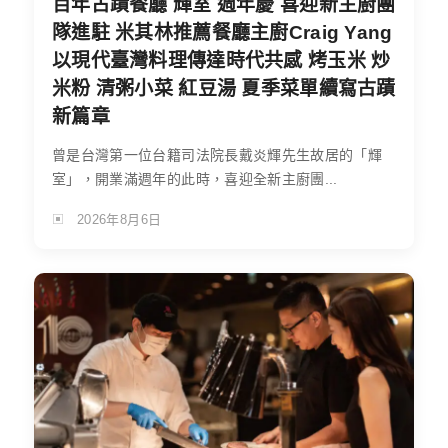
百年古蹟餐廳 輝室 週年慶 喜迎新主廚團
隊進駐 米其林推薦餐廳主廚Craig Yang
以現代臺灣料理傳達時代共感 烤玉米 炒
米粉 清粥小菜 紅豆湯 夏季菜單續寫古蹟
新篇章
曾是台灣第一位台籍司法院長戴炎輝先生故居的「輝
室」，開業滿週年的此時，喜迎全新主廚團...
2026年8月6日