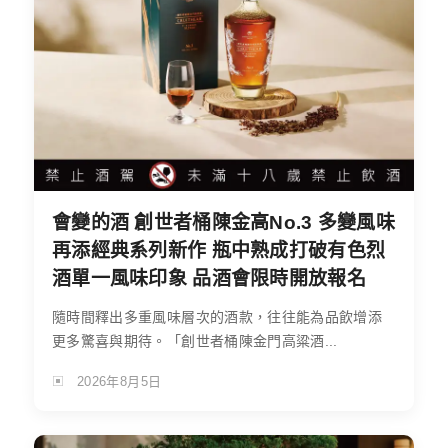
會變的酒 創世者桶陳金高No.3 多變風味
再添經典系列新作 瓶中熟成打破有色烈
酒單一風味印象 品酒會限時開放報名
隨時間釋出多重風味層次的酒款，往往能為品飲增添
更多驚喜與期待。「創世者桶陳金門高粱酒...
2026年8月5日