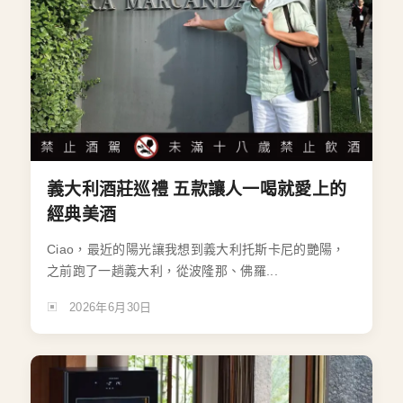
義大利酒莊巡禮 五款讓人一喝就愛上的
經典美酒
Ciao，最近的陽光讓我想到義大利托斯卡尼的艷陽，
之前跑了一趟義大利，從波隆那、佛羅...
2026年6月30日