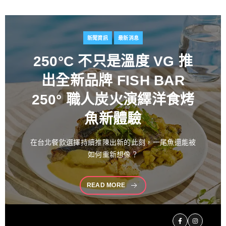
新聞資訊
最新消息
百富攜手金獎藝術家
推出
花時心藝限量禮盒 循四季
流轉描繪時間之美 演繹過
桶工藝經典 獻禮中秋
中秋佳節向來是傳遞情誼與分享珍藏的重要時刻。堅
持百年製酒工藝
READ MORE