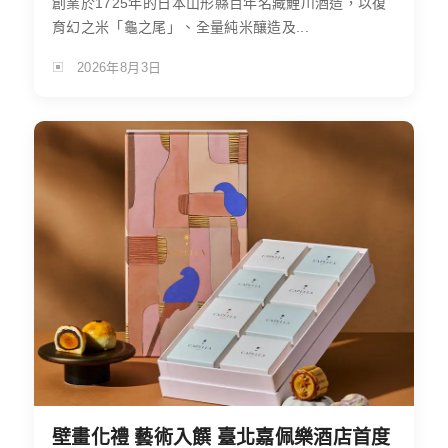
創業於1725年的日本山形縣百年名藏鯉川酒造，以復
育幻之米「龜之尾」、全量純米釀造及...
2026年8月3日
壁畫化禮 藝術入饌 臺北嘉佩樂酒店首度