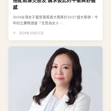
搭配就像交朋友 講求彼此的平衡與舒適
感
2024台灣女子愛思葡萄酒大賞將於10/27盛大舉辦，今
年的比賽標語是「生而為女人，...
2024年10月11日