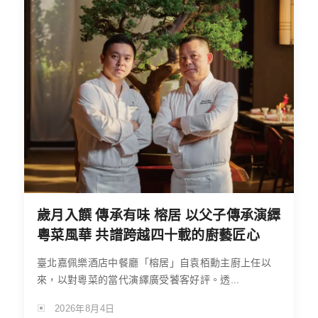
歲月入饌 傳承有味 榕居 以父子傳承演繹
粵菜風華 共譜跨越四十載的廚藝匠心
臺北嘉佩樂酒店中餐廳「榕居」自袁栢勳主廚上任以
來，以對粵菜的當代演繹廣受饕客好評。透...
2026年8月4日