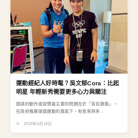
運動經紀人好時髦？吳文郁Cora：比起
明星 年輕新秀需要更多心力與關注
錯誤的動作或習慣最主要的問題在於「盲目跟風」。
在政府推廣提倡運動的風氣下，有愈來與多...
2024年6月16日