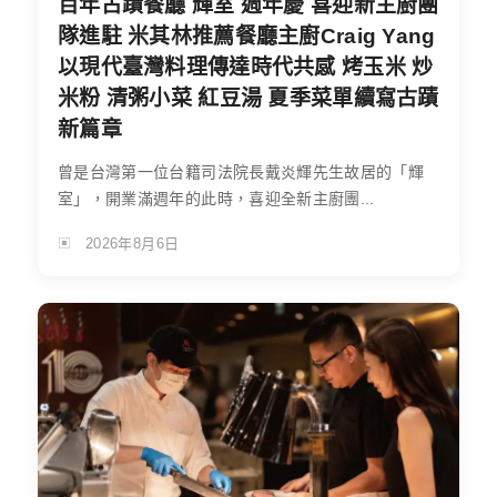
百年古蹟餐廳 輝室 週年慶 喜迎新主廚團
隊進駐 米其林推薦餐廳主廚Craig Yang
以現代臺灣料理傳達時代共感 烤玉米 炒
米粉 清粥小菜 紅豆湯 夏季菜單續寫古蹟
新篇章
曾是台灣第一位台籍司法院長戴炎輝先生故居的「輝
室」，開業滿週年的此時，喜迎全新主廚團...
2026年8月6日