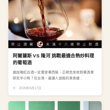
阿爾薩斯 VS 隆河 挑戰最適合熱炒料理
的葡萄酒
誰說喝紅白酒一定要穿著西裝、正襟危坐地對著酒單
研究半小時？在台灣，最讓人放鬆的美食據...
2026年6月17日