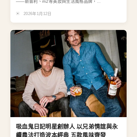
——新普利、m2等美妝與生活風格品牌，...
2026年1月12日
吸血鬼日記明星創辦人 以兄弟情誼與永
續農法打造波本經典 五款風味齊發