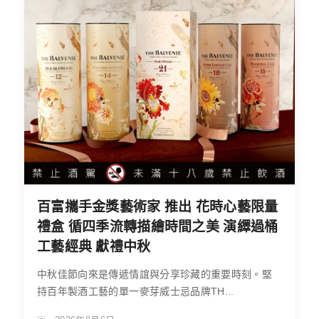
百富攜手金獎藝術家 推出 花時心藝限量
禮盒 循四季流轉描繪時間之美 演繹過桶
工藝經典 獻禮中秋
中秋佳節向來是傳遞情誼與分享珍藏的重要時刻。堅
持百年製酒工藝的單一麥芽威士忌品牌TH...