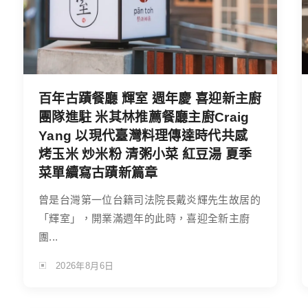
百年古蹟餐廳 輝室 週年慶 喜迎新主廚
團隊進駐 米其林推薦餐廳主廚Craig
Yang 以現代臺灣料理傳達時代共感
烤玉米 炒米粉 清粥小菜 紅豆湯 夏季
菜單續寫古蹟新篇章
曾是台灣第一位台籍司法院長戴炎輝先生故居的
「輝室」，開業滿週年的此時，喜迎全新主廚
團...
2026年8月6日