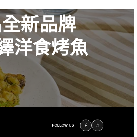
出全新品牌
火演繹洋食烤魚
花時心藝限量
美 演繹過桶
秋
FOLLOW US