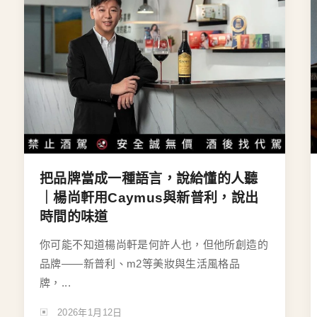
把品牌當成一種語言，說給懂的人聽
｜楊尚軒用Caymus與新普利，說出
時間的味道
你可能不知道楊尚軒是何許人也，但他所創造的
品牌——新普利、m2等美妝與生活風格品
牌，...
2026年1月12日