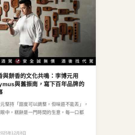
香與餅香的文化共鳴：李博元用
aymus與舊振南，寫下百年品牌的
事
博元堅持「甜度可以調整，但味道不能丟」，
他眼中，糕餅是一門時間的生意，每一口都
2025年12月8日