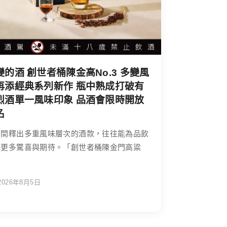
變的酒 創世者桶陳金高No.3 多變風
再添經典系列新作 瓶中熟成打破有
烈酒單一風味印象 品酒會限時開放
名
時間釋出多重風味層次的酒款，往往能為品飲
添更多驚喜與期待。「創世者桶陳金門高粱
2026年8月5日