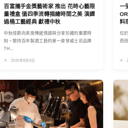
百富攜手金獎藝術家 推出 花時心藝限
一
量禮盒 循四季流轉描繪時間之美 演繹
O
過桶工藝經典 獻禮中秋
料
中秋佳節向來是傳遞情誼與分享珍藏的重要時
位於
刻。堅持百年製酒工藝的單一麥芽威士忌品牌
西班
TH...
2026年8月6日