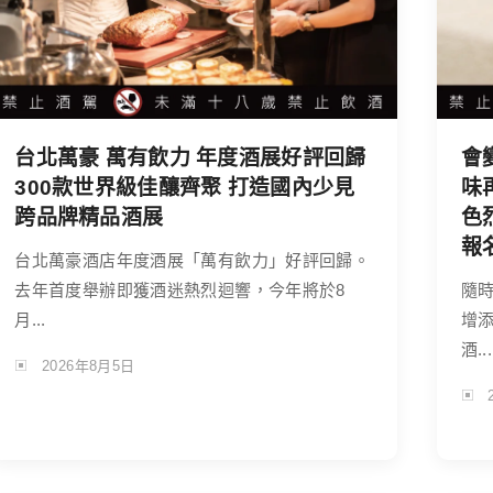
台北萬豪 萬有飲力 年度酒展好評回歸
會
300款世界級佳釀齊聚 打造國內少見
味
跨品牌精品酒展
色
報
台北萬豪酒店年度酒展「萬有飲力」好評回歸。
去年首度舉辦即獲酒迷熱烈迴響，今年將於8
隨
月...
增
酒...
2026年8月5日