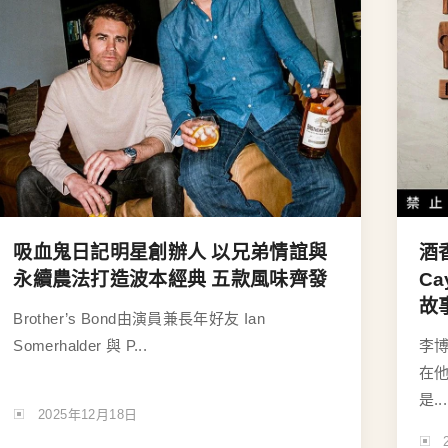
吸血鬼日記明星創辦人 以兄弟情誼與
酒
永續農法打造波本經典 五款風味齊發
C
故
Brother’s Bond由演員兼長年好友 Ian
Somerhalder 與 P...
李
在
是...
2025年12月18日