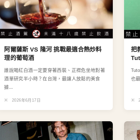
阿爾薩斯 VS 隆河 挑戰最適合熱炒料
把
理的葡萄酒
T
誰說喝紅白酒一定要穿著西裝、正襟危坐地對著
Tu
酒單研究半小時？在台灣，最讓人放鬆的美食
也最
據...
2026年6月17日