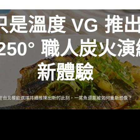
是溫度 VG 推
新聞資訊
最新消息
R 250° 職人炭
獎藝術家
推出 
新體驗
季流轉描繪時間之
工藝經典 獻禮中
在台北餐飲選擇持續推陳出新的此刻，一尾魚還能被如何重新想像？
READ MORE
中秋佳節向來是傳遞情誼與分享珍藏的重要時刻。堅持百年製酒工藝