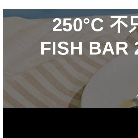
250°C
不只
FISH BA
百富攜手金
禮盒 循四