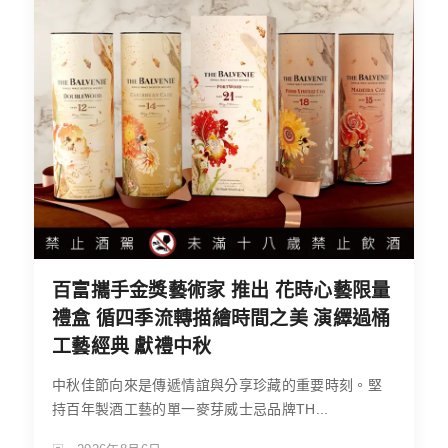
百富攜手金獎藝術家 推出 花時心藝限量
禮盒 循四季流轉描繪時間之美 演繹過桶
工藝經典 獻禮中秋
中秋佳節向來是傳遞情誼與分享珍藏的重要時刻。堅
持百年製酒工藝的單一麥芽威士忌品牌TH...