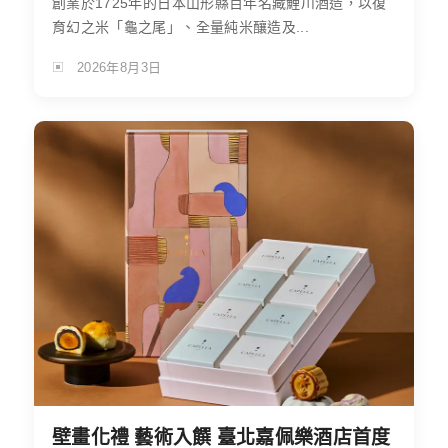
創業於1725年的日本山形縣百年名藏鯉川酒造，以復
育幻之米「龜之尾」、全量純米釀造及...
2026年8月3日
壁畫化禮 藝術入饌 臺北嘉佩樂酒店首度