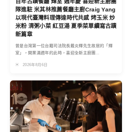
百年古蹟餐廳 輝室 週年慶 喜迎新主廚團
隊進駐 米其林推薦餐廳主廚Craig Yang
以現代臺灣料理傳達時代共感 烤玉米 炒
米粉 清粥小菜 紅豆湯 夏季菜單續寫古蹟
新篇章
曾是台灣第一位台籍司法院長戴炎輝先生故居的「輝
室」，開業滿週年的此時，喜迎全新主廚團...
2026年8月6日