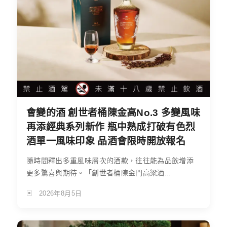
會變的酒 創世者桶陳金高No.3 多變風味
再添經典系列新作 瓶中熟成打破有色烈
酒單一風味印象 品酒會限時開放報名
隨時間釋出多重風味層次的酒款，往往能為品飲增添
更多驚喜與期待。「創世者桶陳金門高粱酒...
2026年8月5日