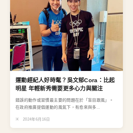
運動經紀人好時髦？吳文郁Cora：比起
明星 年輕新秀需要更多心力與關注
錯誤的動作或習慣最主要的問題在於「盲目跟風」。
在政府推廣提倡運動的風氣下，有愈來與多...
2024年6月16日