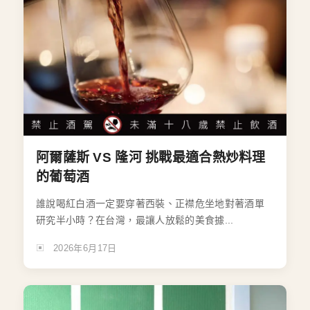
阿爾薩斯 VS 隆河 挑戰最適合熱炒料理
的葡萄酒
誰說喝紅白酒一定要穿著西裝、正襟危坐地對著酒單
研究半小時？在台灣，最讓人放鬆的美食據...
2026年6月17日