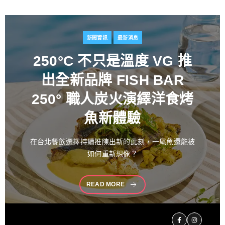
新聞資訊
最新消息
百富攜手金獎藝術家
推出
花時心藝限量禮盒 循四季
流轉描繪時間之美 演繹過
桶工藝經典 獻禮中秋
中秋佳節向來是傳遞情誼與分享珍藏的重要時刻。堅
持百年製酒工藝
READ MORE