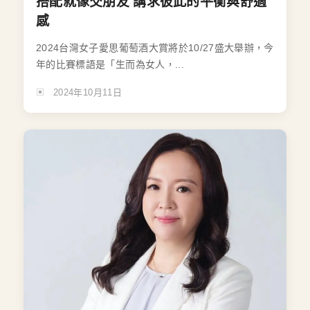
搭配就像交朋友 講求彼此的平衡與舒適
感
2024台灣女子愛思葡萄酒大賞將於10/27盛大舉辦，今
年的比賽標語是「生而為女人，...
2024年10月11日