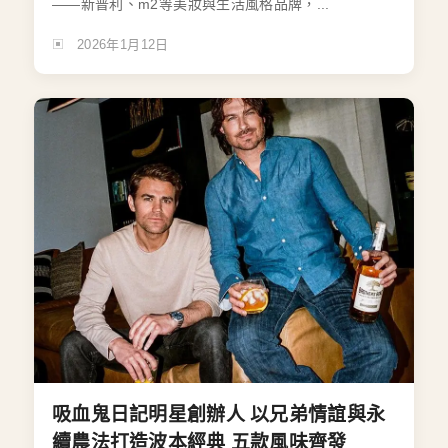
——新普利、m2等美妝與生活風格品牌，...
2026年1月12日
吸血鬼日記明星創辦人 以兄弟情誼與永
續農法打造波本經典 五款風味齊發