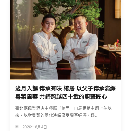
歲月入饌 傳承有味 榕居 以父子傳承演繹
粵菜風華 共譜跨越四十載的廚藝匠心
臺北嘉佩樂酒店中餐廳「榕居」自袁栢勳主廚上任以
來，以對粵菜的當代演繹廣受饕客好評。透...
2026年8月4日