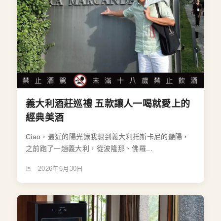
義大利酒莊巡禮 五款讓人一喝就愛上的
經典美酒
Ciao，最近的陽光讓我想到義大利托斯卡尼的艷陽，
之前跑了一趟義大利，從波隆那、佛羅...
2026年6月30日