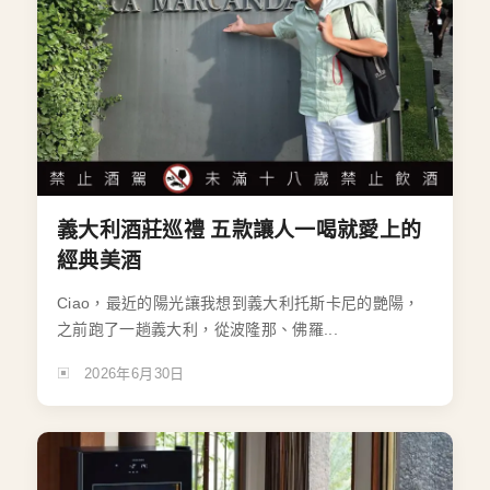
義大利酒莊巡禮 五款讓人一喝就愛上的
經典美酒
Ciao，最近的陽光讓我想到義大利托斯卡尼的艷陽，
之前跑了一趟義大利，從波隆那、佛羅...
2026年6月30日