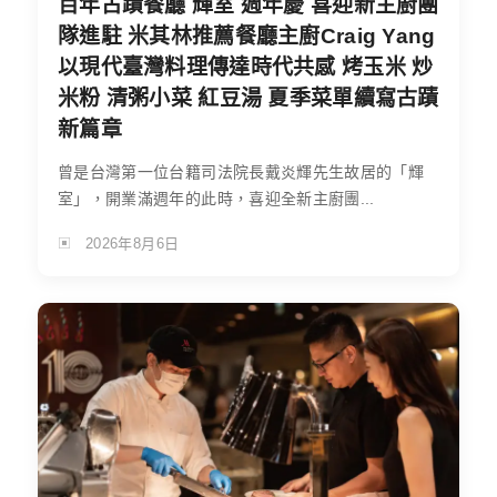
百年古蹟餐廳 輝室 週年慶 喜迎新主廚團
隊進駐 米其林推薦餐廳主廚Craig Yang
以現代臺灣料理傳達時代共感 烤玉米 炒
米粉 清粥小菜 紅豆湯 夏季菜單續寫古蹟
新篇章
曾是台灣第一位台籍司法院長戴炎輝先生故居的「輝
室」，開業滿週年的此時，喜迎全新主廚團...
2026年8月6日