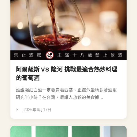
阿爾薩斯 VS 隆河 挑戰最適合熱炒料理
的葡萄酒
誰說喝紅白酒一定要穿著西裝、正襟危坐地對著酒單
研究半小時？在台灣，最讓人放鬆的美食據...
2026年6月17日