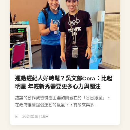
運動經紀人好時髦？吳文郁Cora：比起
明星 年輕新秀需要更多心力與關注
錯誤的動作或習慣最主要的問題在於「盲目跟風」。
在政府推廣提倡運動的風氣下，有愈來與多...
2024年6月16日