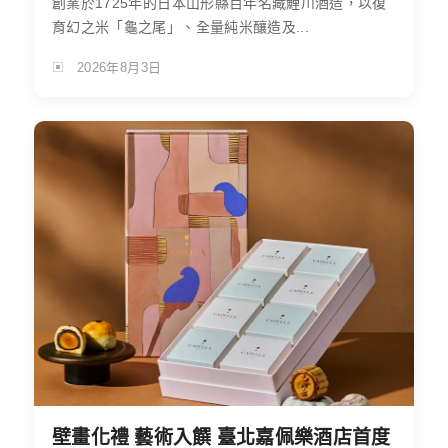
創業於1725年的日本山形縣百年名藏鯉川酒造，以復
育幻之米「龜之尾」、全量純米釀造及...
2026年8月3日
壁畫化禮 藝術入饌 臺北嘉佩樂酒店首度