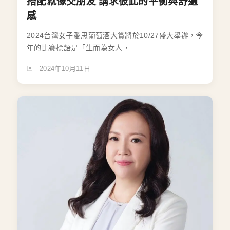
搭配就像交朋友 講求彼此的平衡與舒適
感
2024台灣女子愛思葡萄酒大賞將於10/27盛大舉辦，今
年的比賽標語是「生而為女人，...
2024年10月11日