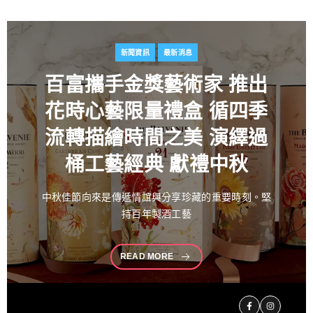
新聞資訊
最新消息
百富攜手金獎藝術家
推出
花時心藝限量禮盒 循四季
流轉描繪時間之美 演繹過
桶工藝經典 獻禮中秋
中秋佳節向來是傳遞情誼與分享珍藏的重要時刻。堅
持百年製酒工藝
READ MORE