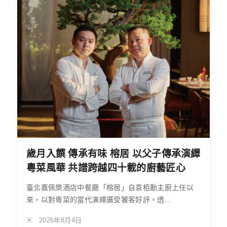
歲月入饌 傳承有味 榕居 以父子傳承演繹
粵菜風華 共譜跨越四十載的廚藝匠心
臺北嘉佩樂酒店中餐廳「榕居」自袁栢勳主廚上任以
來，以對粵菜的當代演繹廣受饕客好評。透...
2026年8月4日