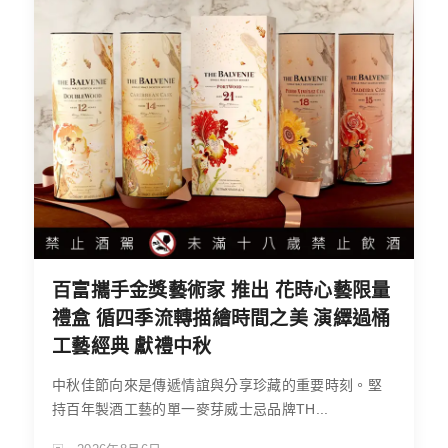
百富攜手金獎藝術家 推出 花時心藝限量
禮盒 循四季流轉描繪時間之美 演繹過桶
工藝經典 獻禮中秋
中秋佳節向來是傳遞情誼與分享珍藏的重要時刻。堅
持百年製酒工藝的單一麥芽威士忌品牌TH...