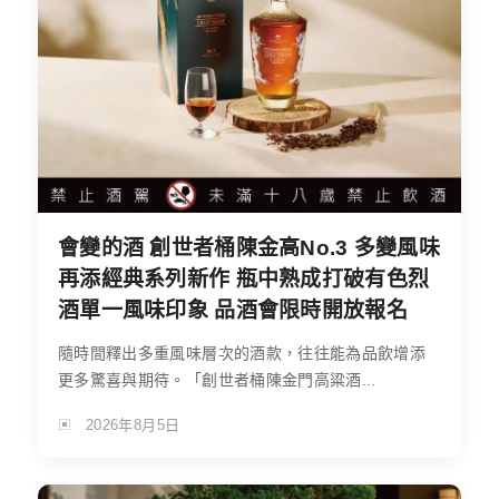
會變的酒 創世者桶陳金高No.3 多變風味
再添經典系列新作 瓶中熟成打破有色烈
酒單一風味印象 品酒會限時開放報名
隨時間釋出多重風味層次的酒款，往往能為品飲增添
更多驚喜與期待。「創世者桶陳金門高粱酒...
2026年8月5日