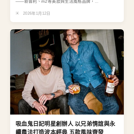
——新普利、m2等美妝與生活風格品牌，...
2026年1月12日
吸血鬼日記明星創辦人 以兄弟情誼與永
續農法打造波本經典 五款風味齊發