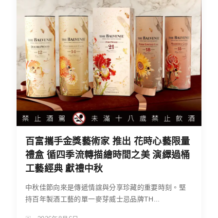
百富攜手金獎藝術家 推出 花時心藝限量
禮盒 循四季流轉描繪時間之美 演繹過桶
工藝經典 獻禮中秋
中秋佳節向來是傳遞情誼與分享珍藏的重要時刻。堅
持百年製酒工藝的單一麥芽威士忌品牌TH...