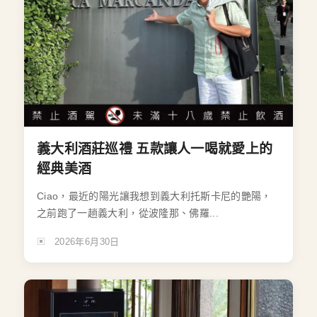
義大利酒莊巡禮 五款讓人一喝就愛上的
經典美酒
Ciao，最近的陽光讓我想到義大利托斯卡尼的艷陽，
之前跑了一趟義大利，從波隆那、佛羅...
2026年6月30日