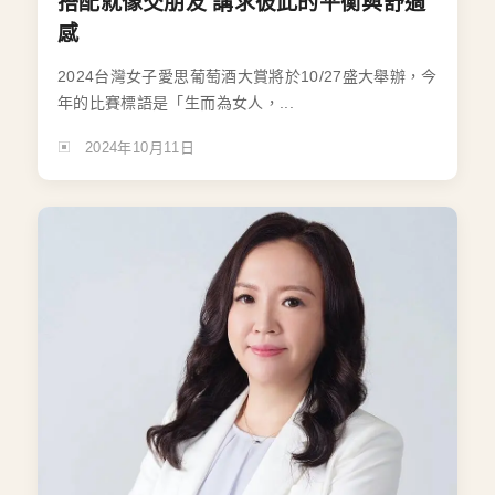
搭配就像交朋友 講求彼此的平衡與舒適
感
2024台灣女子愛思葡萄酒大賞將於10/27盛大舉辦，今
年的比賽標語是「生而為女人，...
2024年10月11日