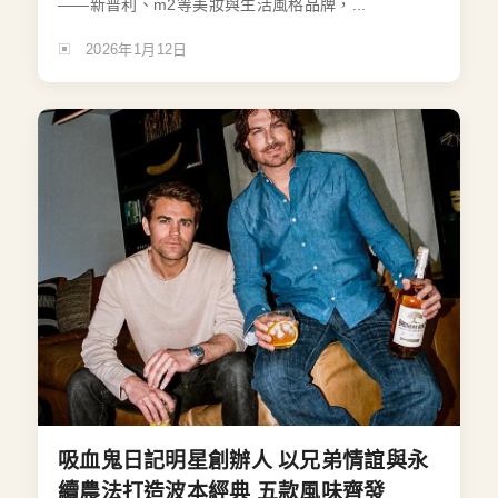
——新普利、m2等美妝與生活風格品牌，...
2026年1月12日
吸血鬼日記明星創辦人 以兄弟情誼與永
續農法打造波本經典 五款風味齊發