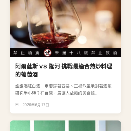
阿爾薩斯 VS 隆河 挑戰最適合熱炒料理
的葡萄酒
誰說喝紅白酒一定要穿著西裝、正襟危坐地對著酒單
研究半小時？在台灣，最讓人放鬆的美食據...
2026年6月17日