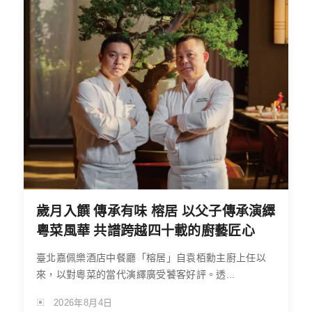
歲月入饌 傳承有味 榕居 以父子傳承演繹
粵菜風華 共譜跨越四十載的廚藝匠心
臺北嘉佩樂酒店中餐廳「榕居」自袁栢勳主廚上任以
來，以對粵菜的當代演繹廣受饕客好評。透...
2026年8月4日