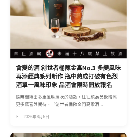
會變的酒 創世者桶陳金高No.3 多變風味
再添經典系列新作 瓶中熟成打破有色烈
酒單一風味印象 品酒會限時開放報名
隨時間釋出多重風味層次的酒款，往往能為品飲增添
更多驚喜與期待。「創世者桶陳金門高粱酒...
2026年8月5日