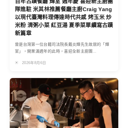
百年古蹟餐廳 輝室 週年慶 喜迎新主廚團
隊進駐 米其林推薦餐廳主廚Craig Yang
以現代臺灣料理傳達時代共感 烤玉米 炒
米粉 清粥小菜 紅豆湯 夏季菜單續寫古蹟
新篇章
曾是台灣第一位台籍司法院長戴炎輝先生故居的「輝
室」，開業滿週年的此時，喜迎全新主廚團...
2026年8月6日