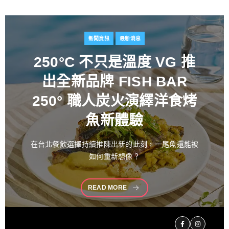
新聞資訊
最新消息
百富攜手金獎藝術家
推出
花時心藝限量禮盒 循四季
流轉描繪時間之美 演繹過
桶工藝經典 獻禮中秋
中秋佳節向來是傳遞情誼與分享珍藏的重要時刻。堅
持百年製酒工藝
READ MORE