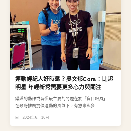
運動經紀人好時髦？吳文郁Cora：比起
明星 年輕新秀需要更多心力與關注
錯誤的動作或習慣最主要的問題在於「盲目跟風」。
在政府推廣提倡運動的風氣下，有愈來與多...
2024年6月16日