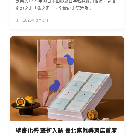
創業於1725年的日本山形縣百年名藏鯉川酒造，以復
育幻之米「龜之尾」、全量純米釀造及...
2026年8月3日
壁畫化禮 藝術入饌 臺北嘉佩樂酒店首度