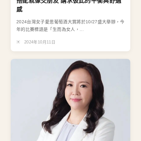
搭配就像交朋友 講求彼此的平衡與舒適
感
2024台灣女子愛思葡萄酒大賞將於10/27盛大舉辦，今
年的比賽標語是「生而為女人，...
2024年10月11日