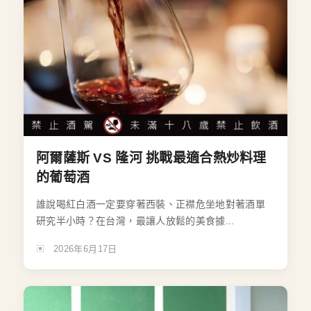
阿爾薩斯 VS 隆河 挑戰最適合熱炒料理
的葡萄酒
誰說喝紅白酒一定要穿著西裝、正襟危坐地對著酒單
研究半小時？在台灣，最讓人放鬆的美食據...
2026年6月17日