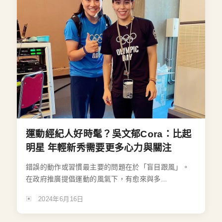
運動經紀人好時髦？吳文郁Cora：比起
明星 年輕新秀需要更多心力與關注
錯誤的動作或習慣最主要的問題在於「盲目跟風」。
在政府推廣提倡運動的風氣下，有愈來與多...
2024年6月16日