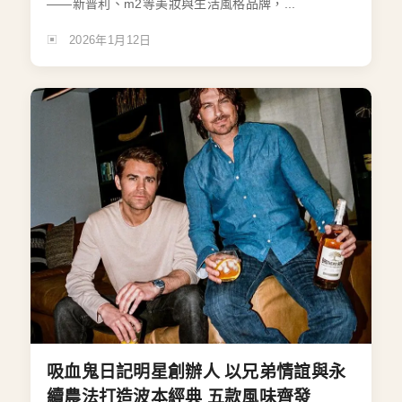
——新普利、m2等美妝與生活風格品牌，...
2026年1月12日
吸血鬼日記明星創辦人 以兄弟情誼與永
續農法打造波本經典 五款風味齊發