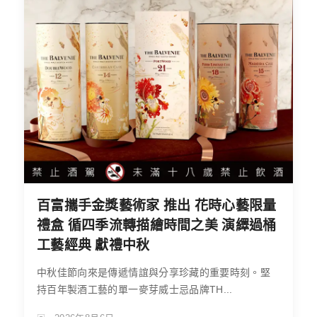
百富攜手金獎藝術家 推出 花時心藝限量
禮盒 循四季流轉描繪時間之美 演繹過桶
工藝經典 獻禮中秋
中秋佳節向來是傳遞情誼與分享珍藏的重要時刻。堅
持百年製酒工藝的單一麥芽威士忌品牌TH...