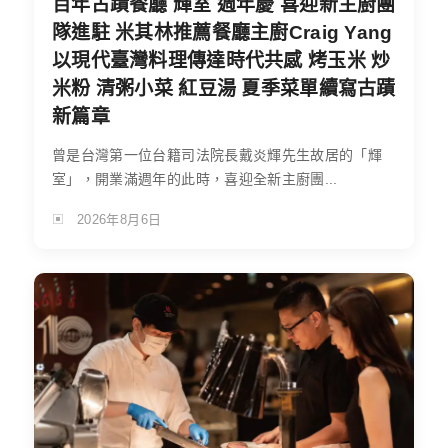
百年古蹟餐廳 輝室 週年慶 喜迎新主廚團
隊進駐 米其林推薦餐廳主廚Craig Yang
以現代臺灣料理傳達時代共感 烤玉米 炒
米粉 清粥小菜 紅豆湯 夏季菜單續寫古蹟
新篇章
曾是台灣第一位台籍司法院長戴炎輝先生故居的「輝
室」，開業滿週年的此時，喜迎全新主廚團...
2026年8月6日