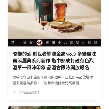
會變的酒 創世者桶陳金高No.3 多變風味
再添經典系列新作 瓶中熟成打破有色烈
酒單一風味印象 品酒會限時開放報名
隨時間釋出多重風味層次的酒款，往往能為品飲增添
更多驚喜與期待。「創世者桶陳金門高粱酒...
2026年8月5日