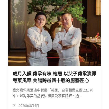
歲月入饌 傳承有味 榕居 以父子傳承演繹
粵菜風華 共譜跨越四十載的廚藝匠心
臺北嘉佩樂酒店中餐廳「榕居」自袁栢勳主廚上任以
來，以對粵菜的當代演繹廣受饕客好評。透...
2026年8月4日