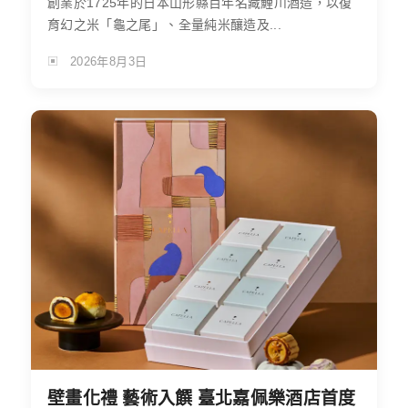
創業於1725年的日本山形縣百年名藏鯉川酒造，以復
育幻之米「龜之尾」、全量純米釀造及...
2026年8月3日
壁畫化禮 藝術入饌 臺北嘉佩樂酒店首度