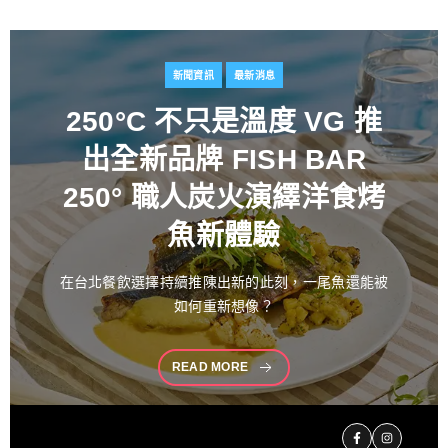
新聞資訊
最新消息
百富攜手金獎藝術家
推出
花時心藝限量禮盒 循四季
流轉描繪時間之美 演繹過
桶工藝經典 獻禮中秋
中秋佳節向來是傳遞情誼與分享珍藏的重要時刻。堅
持百年製酒工藝
READ MORE