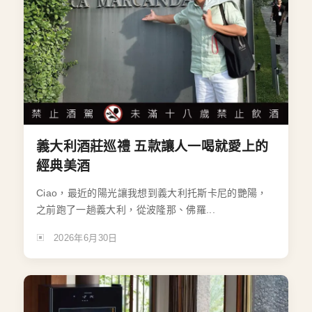
義大利酒莊巡禮 五款讓人一喝就愛上的
經典美酒
Ciao，最近的陽光讓我想到義大利托斯卡尼的艷陽，
之前跑了一趟義大利，從波隆那、佛羅...
2026年6月30日