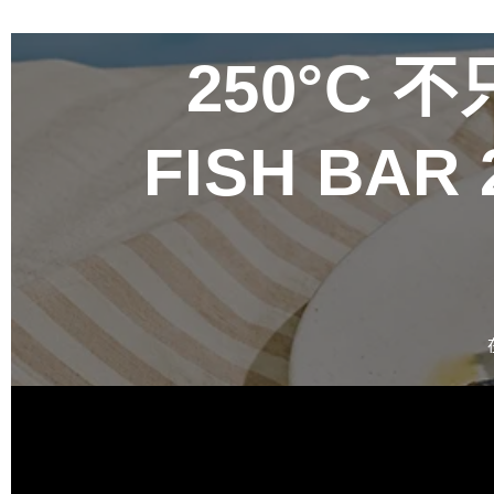
250°C
不只
FISH BA
百富攜手金
禮盒 循四