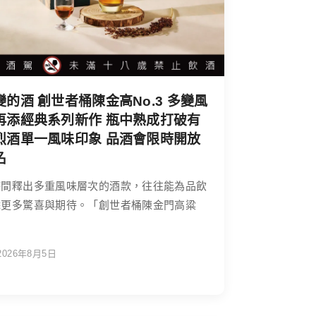
變的酒 創世者桶陳金高No.3 多變風
再添經典系列新作 瓶中熟成打破有
烈酒單一風味印象 品酒會限時開放
名
時間釋出多重風味層次的酒款，往往能為品飲
添更多驚喜與期待。「創世者桶陳金門高粱
2026年8月5日