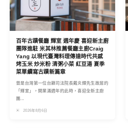
百年古蹟餐廳 輝室 週年慶 喜迎新主廚
團隊進駐 米其林推薦餐廳主廚Craig
Yang 以現代臺灣料理傳達時代共感
烤玉米 炒米粉 清粥小菜 紅豆湯 夏季
菜單續寫古蹟新篇章
曾是台灣第一位台籍司法院長戴炎輝先生故居的
「輝室」，開業滿週年的此時，喜迎全新主廚
團...
2026年8月6日