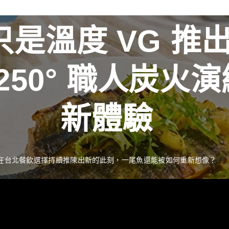
是溫度 VG 推
新聞資訊
最新消息
R 250° 職人炭
獎藝術家
推出 
新體驗
季流轉描繪時間之
工藝經典 獻禮中
在台北餐飲選擇持續推陳出新的此刻，一尾魚還能被如何重新想像？
READ MORE
中秋佳節向來是傳遞情誼與分享珍藏的重要時刻。堅持百年製酒工藝