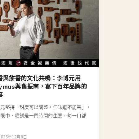
香與餅香的文化共鳴：李博元用
aymus與舊振南，寫下百年品牌的
事
博元堅持「甜度可以調整，但味道不能丟」，
他眼中，糕餅是一門時間的生意，每一口都
2025年12月8日