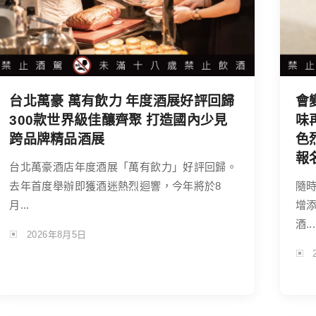
台北萬豪 萬有飲力 年度酒展好評回歸
會
300款世界級佳釀齊聚 打造國內少見
味
跨品牌精品酒展
色
報
台北萬豪酒店年度酒展「萬有飲力」好評回歸。
去年首度舉辦即獲酒迷熱烈迴響，今年將於8
隨
月...
增
酒...
2026年8月5日