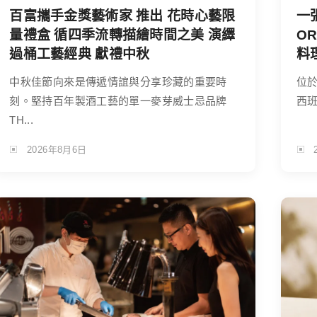
百富攜手金獎藝術家 推出 花時心藝限
一
量禮盒 循四季流轉描繪時間之美 演繹
O
過桶工藝經典 獻禮中秋
料
中秋佳節向來是傳遞情誼與分享珍藏的重要時
位於
刻。堅持百年製酒工藝的單一麥芽威士忌品牌
西班
TH...
2026年8月6日