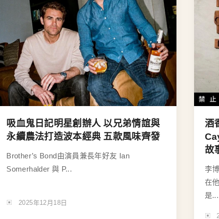
吸血鬼日記明星創辦人 以兄弟情誼與
酒
永續農法打造波本經典 五款風味齊發
C
故
Brother’s Bond由演員兼長年好友 Ian
Somerhalder 與 P...
李
在
是...
2025年12月18日