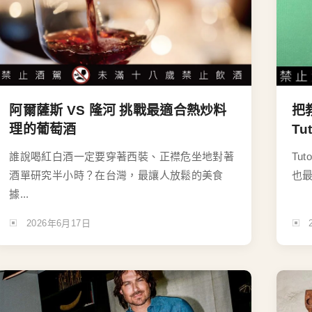
阿爾薩斯 VS 隆河 挑戰最適合熱炒料
把
理的葡萄酒
T
誰說喝紅白酒一定要穿著西裝、正襟危坐地對著
Tu
酒單研究半小時？在台灣，最讓人放鬆的美食
也最
據...
2026年6月17日