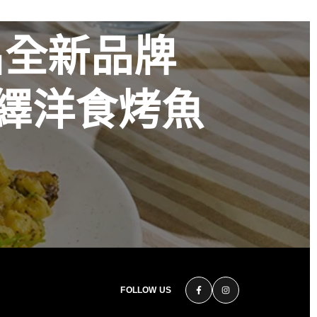
出全新品牌
火演繹洋食烤魚
花時心藝限量
美 演繹過桶
秋
FOLLOW US