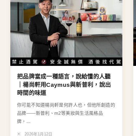
把品牌當成一種語言，說給懂的人聽
｜楊尚軒用Caymus與新普利，說出
時間的味道
你可能不知道楊尚軒是何許人也，但他所創造的
品牌——新普利、m2等美妝與生活風格品
牌，...
2026年1月12日