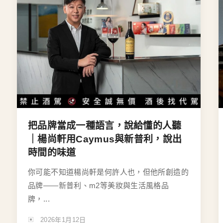
把品牌當成一種語言，說給懂的人聽
｜楊尚軒用Caymus與新普利，說出
時間的味道
你可能不知道楊尚軒是何許人也，但他所創造的
品牌——新普利、m2等美妝與生活風格品
牌，...
2026年1月12日