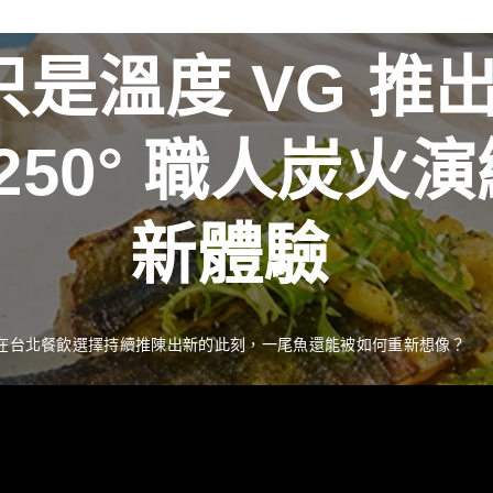
是溫度 VG 推
新聞資訊
最新消息
R 250° 職人炭
獎藝術家
推出 
新體驗
季流轉描繪時間之
工藝經典 獻禮中
在台北餐飲選擇持續推陳出新的此刻，一尾魚還能被如何重新想像？
READ MORE
中秋佳節向來是傳遞情誼與分享珍藏的重要時刻。堅持百年製酒工藝