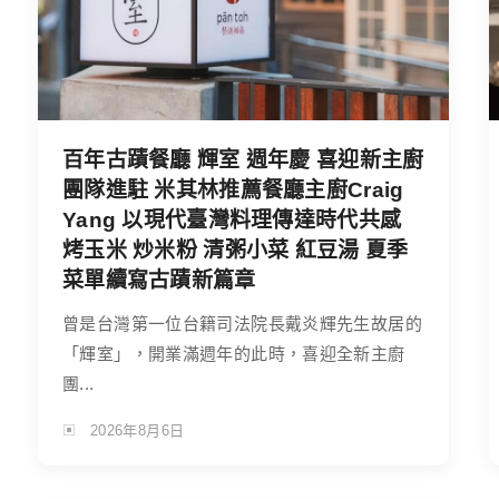
百年古蹟餐廳 輝室 週年慶 喜迎新主廚
團隊進駐 米其林推薦餐廳主廚Craig
Yang 以現代臺灣料理傳達時代共感
烤玉米 炒米粉 清粥小菜 紅豆湯 夏季
菜單續寫古蹟新篇章
曾是台灣第一位台籍司法院長戴炎輝先生故居的
「輝室」，開業滿週年的此時，喜迎全新主廚
團...
2026年8月6日