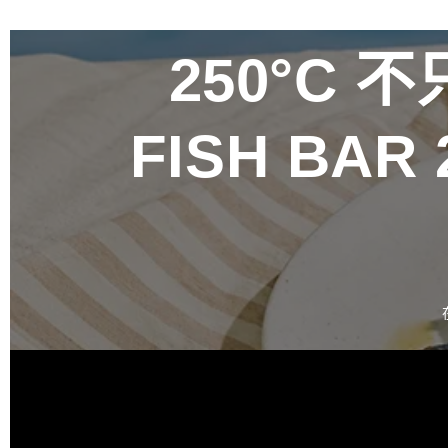
250°C
不只
FISH BA
百富攜手金
禮盒 循四