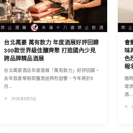
台北萬豪 萬有飲力 年度酒展好評回歸
會
300款世界級佳釀齊聚 打造國內少見
味
跨品牌精品酒展
色
報
台北萬豪酒店年度酒展「萬有飲力」好評回歸。
去年首度舉辦即獲酒迷熱烈迴響，今年將於8
隨
月...
增
酒...
2026年8月5日