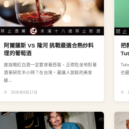
阿爾薩斯 VS 隆河 挑戰最適合熱炒料
把
理的葡萄酒
T
誰說喝紅白酒一定要穿著西裝、正襟危坐地對著
Tu
酒單研究半小時？在台灣，最讓人放鬆的美食
也最
據...
2026年6月17日