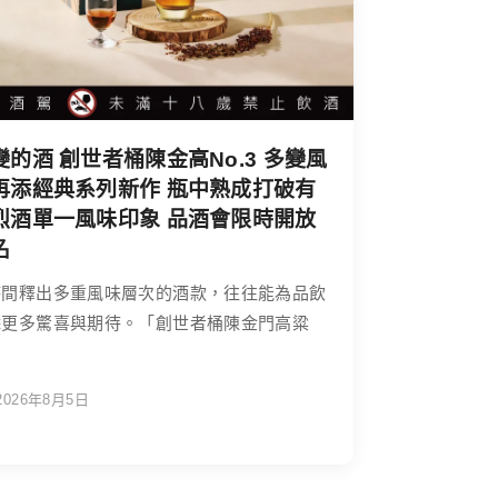
變的酒 創世者桶陳金高No.3 多變風
再添經典系列新作 瓶中熟成打破有
烈酒單一風味印象 品酒會限時開放
名
時間釋出多重風味層次的酒款，往往能為品飲
添更多驚喜與期待。「創世者桶陳金門高粱
2026年8月5日