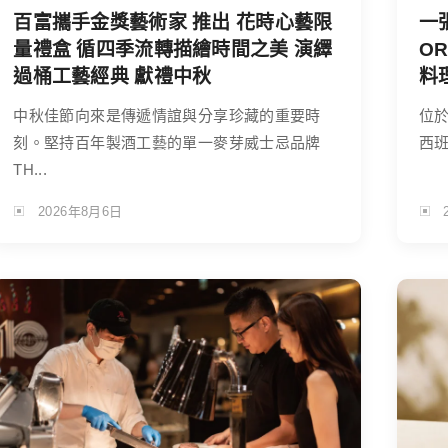
百富攜手金獎藝術家 推出 花時心藝限
一
量禮盒 循四季流轉描繪時間之美 演繹
O
過桶工藝經典 獻禮中秋
料
中秋佳節向來是傳遞情誼與分享珍藏的重要時
位於
刻。堅持百年製酒工藝的單一麥芽威士忌品牌
西班
TH...
2026年8月6日