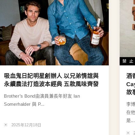
吸血鬼日記明星創辦人 以兄弟情誼與
酒
永續農法打造波本經典 五款風味齊發
C
故
Brother’s Bond由演員兼長年好友 Ian
Somerhalder 與 P...
李
在
是...
2025年12月18日