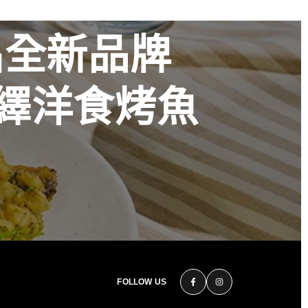
出全新品牌
火演繹洋食烤魚
花時心藝限量
美 演繹過桶
秋
FOLLOW US