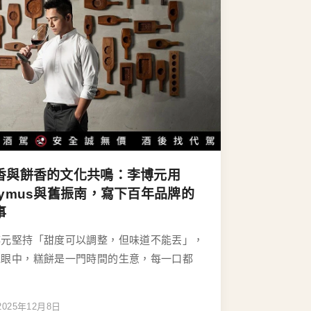
香與餅香的文化共鳴：李博元用
aymus與舊振南，寫下百年品牌的
事
博元堅持「甜度可以調整，但味道不能丟」，
他眼中，糕餅是一門時間的生意，每一口都
2025年12月8日