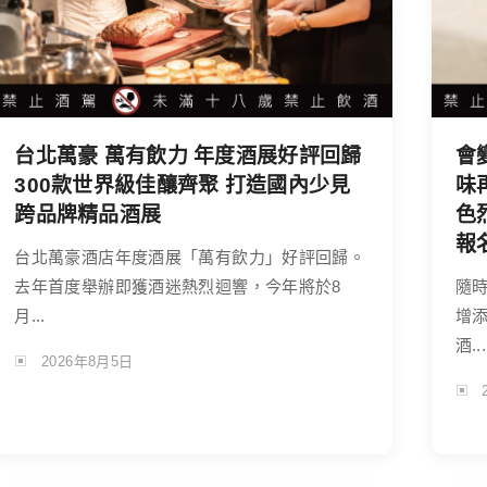
台北萬豪 萬有飲力 年度酒展好評回歸
會
300款世界級佳釀齊聚 打造國內少見
味
跨品牌精品酒展
色
報
台北萬豪酒店年度酒展「萬有飲力」好評回歸。
去年首度舉辦即獲酒迷熱烈迴響，今年將於8
隨
月...
增
酒...
2026年8月5日