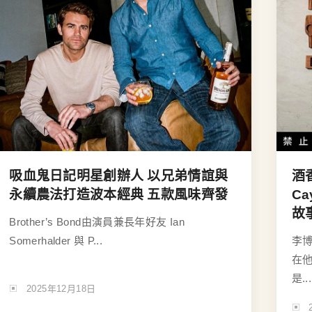
吸血鬼日記明星創辦人 以兄弟情誼與
酒
永續農法打造波本經典 五款風味齊發
C
故
Brother’s Bond由演員兼長年好友 Ian
Somerhalder 與 P...
李
在
是...
2025年12月18日