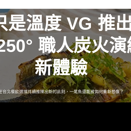
是溫度 VG 推
新聞資訊
最新消息
R 250° 職人炭
獎藝術家
推出 
新體驗
季流轉描繪時間之
工藝經典 獻禮中
在台北餐飲選擇持續推陳出新的此刻，一尾魚還能被如何重新想像？
READ MORE
中秋佳節向來是傳遞情誼與分享珍藏的重要時刻。堅持百年製酒工藝
READ MORE