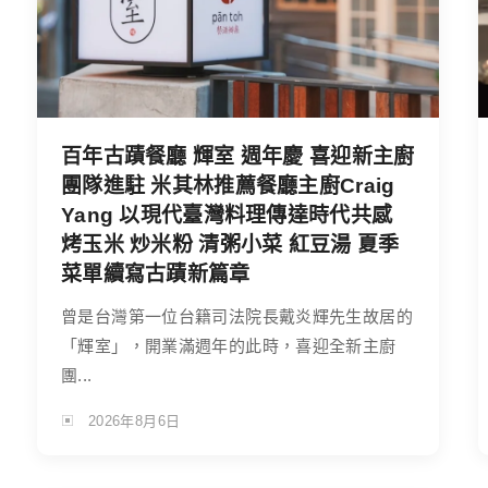
百年古蹟餐廳 輝室 週年慶 喜迎新主廚
團隊進駐 米其林推薦餐廳主廚Craig
Yang 以現代臺灣料理傳達時代共感
烤玉米 炒米粉 清粥小菜 紅豆湯 夏季
菜單續寫古蹟新篇章
曾是台灣第一位台籍司法院長戴炎輝先生故居的
「輝室」，開業滿週年的此時，喜迎全新主廚
團...
2026年8月6日