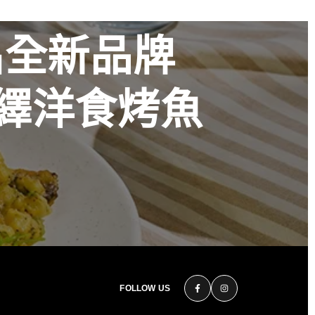
出全新品牌
火演繹洋食烤魚
花時心藝限量
美 演繹過桶
秋
FOLLOW US