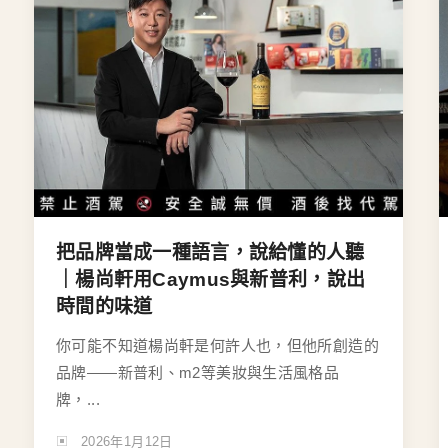
把品牌當成一種語言，說給懂的人聽
｜楊尚軒用Caymus與新普利，說出
時間的味道
你可能不知道楊尚軒是何許人也，但他所創造的
品牌——新普利、m2等美妝與生活風格品
牌，...
2026年1月12日