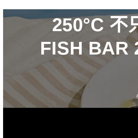
250°C
不只
FISH BA
百富攜手金
禮盒 循四