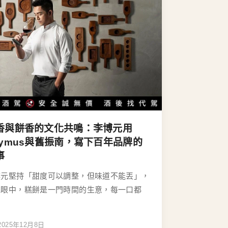
香與餅香的文化共鳴：李博元用
aymus與舊振南，寫下百年品牌的
事
博元堅持「甜度可以調整，但味道不能丟」，
他眼中，糕餅是一門時間的生意，每一口都
2025年12月8日