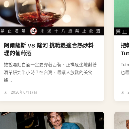
阿爾薩斯 VS 隆河 挑戰最適合熱炒料
把
理的葡萄酒
T
誰說喝紅白酒一定要穿著西裝、正襟危坐地對著
Tu
酒單研究半小時？在台灣，最讓人放鬆的美食
也最
據...
2026年6月17日