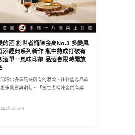
變的酒 創世者桶陳金高No.3 多變風
再添經典系列新作 瓶中熟成打破有
烈酒單一風味印象 品酒會限時開放
名
時間釋出多重風味層次的酒款，往往能為品飲
添更多驚喜與期待。「創世者桶陳金門高粱
2026年8月5日