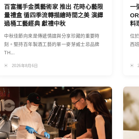
百富攜手金獎藝術家 推出 花時心藝限
一
量禮盒 循四季流轉描繪時間之美 演繹
O
過桶工藝經典 獻禮中秋
料
中秋佳節向來是傳遞情誼與分享珍藏的重要時
位於
刻。堅持百年製酒工藝的單一麥芽威士忌品牌
西班
TH...
2026年8月6日