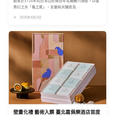
創業於1725年的日本山形縣百年名藏鯉川酒造，以復
育幻之米「龜之尾」、全量純米釀造及...
2026年8月3日
壁畫化禮 藝術入饌 臺北嘉佩樂酒店首度