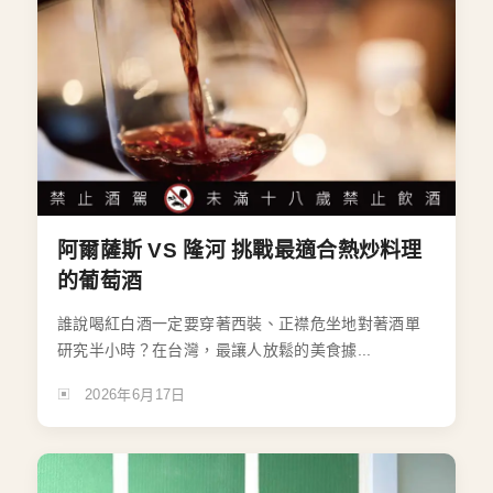
阿爾薩斯 VS 隆河 挑戰最適合熱炒料理
的葡萄酒
誰說喝紅白酒一定要穿著西裝、正襟危坐地對著酒單
研究半小時？在台灣，最讓人放鬆的美食據...
2026年6月17日