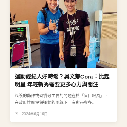
運動經紀人好時髦？吳文郁Cora：比起
明星 年輕新秀需要更多心力與關注
錯誤的動作或習慣最主要的問題在於「盲目跟風」。
在政府推廣提倡運動的風氣下，有愈來與多...
2024年6月16日