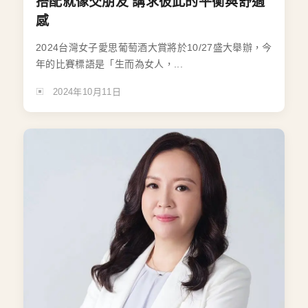
搭配就像交朋友 講求彼此的平衡與舒適
感
2024台灣女子愛思葡萄酒大賞將於10/27盛大舉辦，今
年的比賽標語是「生而為女人，...
2024年10月11日