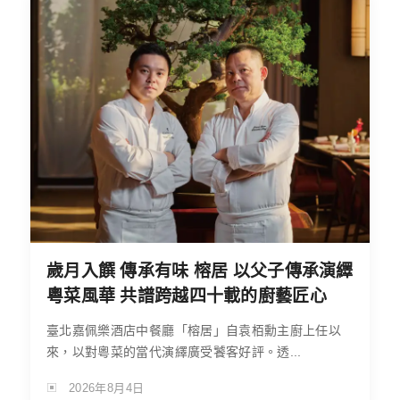
歲月入饌 傳承有味 榕居 以父子傳承演繹
粵菜風華 共譜跨越四十載的廚藝匠心
臺北嘉佩樂酒店中餐廳「榕居」自袁栢勳主廚上任以
來，以對粵菜的當代演繹廣受饕客好評。透...
2026年8月4日