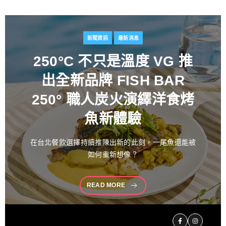
新聞資訊
最新消息
百富攜手金獎藝術家
推出
花時心藝限量禮盒 循四季
流轉描繪時間之美 演繹過
桶工藝經典 獻禮中秋
中秋佳節向來是傳遞情誼與分享珍藏的重要時刻。堅
持百年製酒工藝
READ MORE