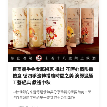
百富攜手金獎藝術家 推出 花時心藝限量
禮盒 循四季流轉描繪時間之美 演繹過桶
工藝經典 獻禮中秋
中秋佳節向來是傳遞情誼與分享珍藏的重要時刻。堅
持百年製酒工藝的單一麥芽威士忌品牌TH...