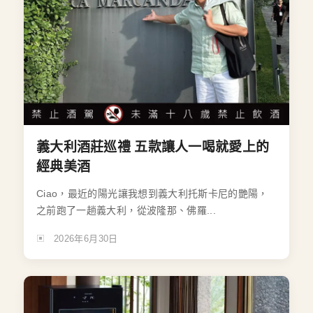
義大利酒莊巡禮 五款讓人一喝就愛上的
經典美酒
Ciao，最近的陽光讓我想到義大利托斯卡尼的艷陽，
之前跑了一趟義大利，從波隆那、佛羅...
2026年6月30日