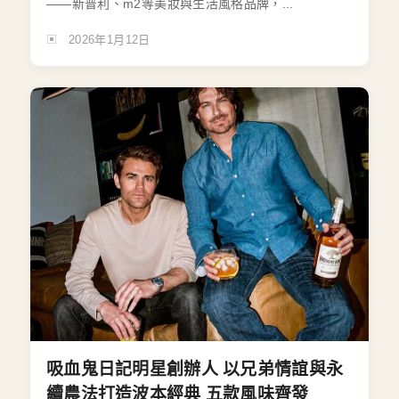
——新普利、m2等美妝與生活風格品牌，...
2026年1月12日
吸血鬼日記明星創辦人 以兄弟情誼與永
續農法打造波本經典 五款風味齊發