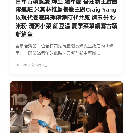
百年古蹟餐廳 輝室 週年慶 喜迎新主廚團
隊進駐 米其林推薦餐廳主廚Craig Yang
以現代臺灣料理傳達時代共感 烤玉米 炒
米粉 清粥小菜 紅豆湯 夏季菜單續寫古蹟
新篇章
曾是台灣第一位台籍司法院長戴炎輝先生故居的「輝
室」，開業滿週年的此時，喜迎全新主廚團...
2026年8月6日