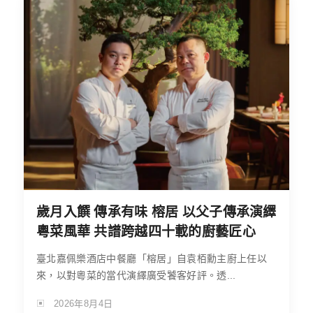
歲月入饌 傳承有味 榕居 以父子傳承演繹
粵菜風華 共譜跨越四十載的廚藝匠心
臺北嘉佩樂酒店中餐廳「榕居」自袁栢勳主廚上任以
來，以對粵菜的當代演繹廣受饕客好評。透...
2026年8月4日