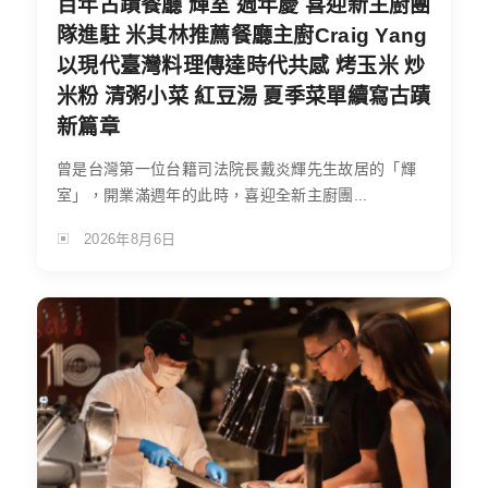
百年古蹟餐廳 輝室 週年慶 喜迎新主廚團
隊進駐 米其林推薦餐廳主廚Craig Yang
以現代臺灣料理傳達時代共感 烤玉米 炒
米粉 清粥小菜 紅豆湯 夏季菜單續寫古蹟
新篇章
曾是台灣第一位台籍司法院長戴炎輝先生故居的「輝
室」，開業滿週年的此時，喜迎全新主廚團...
2026年8月6日