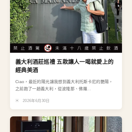
義大利酒莊巡禮 五款讓人一喝就愛上的
經典美酒
Ciao，最近的陽光讓我想到義大利托斯卡尼的艷陽，
之前跑了一趟義大利，從波隆那、佛羅...
2026年6月30日