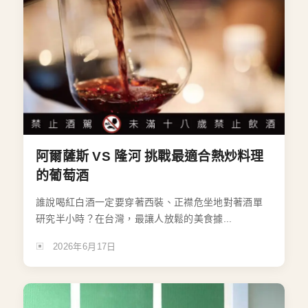
阿爾薩斯 VS 隆河 挑戰最適合熱炒料理
的葡萄酒
誰說喝紅白酒一定要穿著西裝、正襟危坐地對著酒單
研究半小時？在台灣，最讓人放鬆的美食據...
2026年6月17日