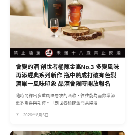
會變的酒 創世者桶陳金高No.3 多變風味
再添經典系列新作 瓶中熟成打破有色烈
酒單一風味印象 品酒會限時開放報名
隨時間釋出多重風味層次的酒款，往往能為品飲增添
更多驚喜與期待。「創世者桶陳金門高粱酒...
2026年8月5日