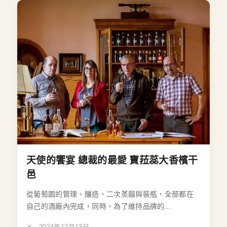
天使的饗宴 總裁的最愛 寶菈蕊大香檳干
邑
從葡萄園的管理、釀造、二次蒸餾與裝瓶，全部都在
自己的酒廠內完成，同時，為了維持品牌的...
2024年12月13日