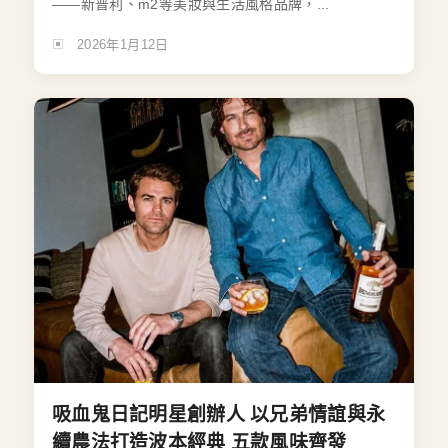
——新普利、m2等美妝與生活風格品牌，...
2026年1月12日
吸血鬼日記明星創辦人 以兄弟情誼與永
續農法打造波本經典 五款風味齊發