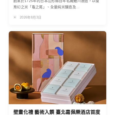
創業於1725年的日本山形縣百年名藏鯉川酒造，以復
育幻之米「龜之尾」、全量純米釀造及...
2026年8月3日
壁畫化禮 藝術入饌 臺北嘉佩樂酒店首度