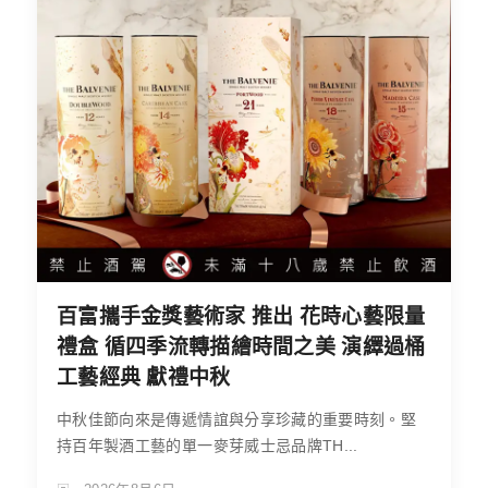
百富攜手金獎藝術家 推出 花時心藝限量
禮盒 循四季流轉描繪時間之美 演繹過桶
工藝經典 獻禮中秋
中秋佳節向來是傳遞情誼與分享珍藏的重要時刻。堅
持百年製酒工藝的單一麥芽威士忌品牌TH...