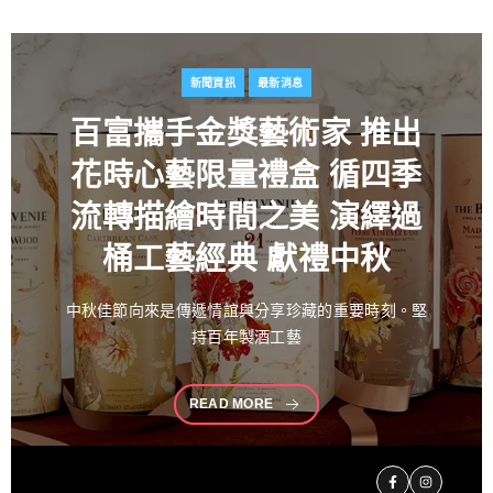
新聞資訊
最新消息
百富攜手金獎藝術家
推出
花時心藝限量禮盒 循四季
流轉描繪時間之美 演繹過
桶工藝經典 獻禮中秋
中秋佳節向來是傳遞情誼與分享珍藏的重要時刻。堅
持百年製酒工藝
READ MORE