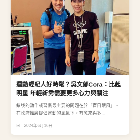
運動經紀人好時髦？吳文郁Cora：比起
明星 年輕新秀需要更多心力與關注
錯誤的動作或習慣最主要的問題在於「盲目跟風」。
在政府推廣提倡運動的風氣下，有愈來與多...
2024年6月16日