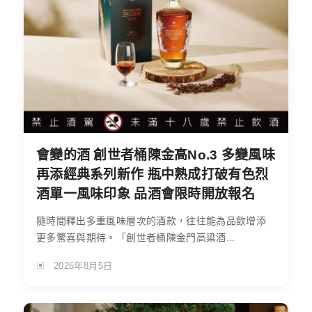
會變的酒 創世者桶陳金高No.3 多變風味
再添經典系列新作 瓶中熟成打破有色烈
酒單一風味印象 品酒會限時開放報名
隨時間釋出多重風味層次的酒款，往往能為品飲增添
更多驚喜與期待。「創世者桶陳金門高粱酒...
2026年8月5日