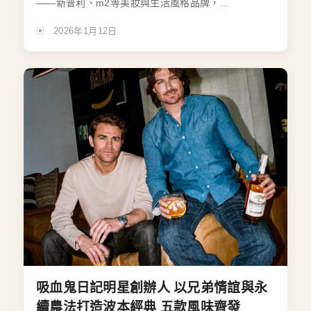
——新普利、m2等美妝與生活風格品牌，...
2026年1月12日
吸血鬼日記明星創辦人 以兄弟情誼與永
續農法打造波本經典 五款風味齊發