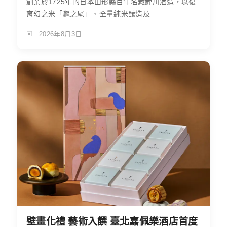
創業於1725年的日本山形縣百年名藏鯉川酒造，以復
育幻之米「龜之尾」、全量純米釀造及...
2026年8月3日
壁畫化禮 藝術入饌 臺北嘉佩樂酒店首度