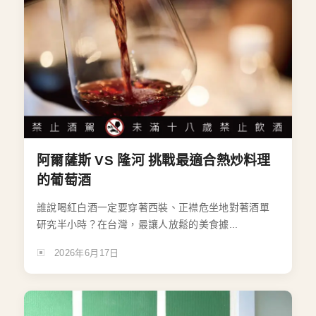
阿爾薩斯 VS 隆河 挑戰最適合熱炒料理
的葡萄酒
誰說喝紅白酒一定要穿著西裝、正襟危坐地對著酒單
研究半小時？在台灣，最讓人放鬆的美食據...
2026年6月17日