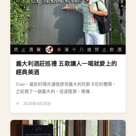
義大利酒莊巡禮 五款讓人一喝就愛上的
經典美酒
Ciao，最近的陽光讓我想到義大利托斯卡尼的艷陽，
之前跑了一趟義大利，從波隆那、佛羅...
2026年6月30日