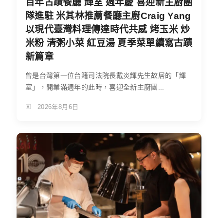
百年古蹟餐廳 輝室 週年慶 喜迎新主廚團
隊進駐 米其林推薦餐廳主廚Craig Yang
以現代臺灣料理傳達時代共感 烤玉米 炒
米粉 清粥小菜 紅豆湯 夏季菜單續寫古蹟
新篇章
曾是台灣第一位台籍司法院長戴炎輝先生故居的「輝
室」，開業滿週年的此時，喜迎全新主廚團...
2026年8月6日