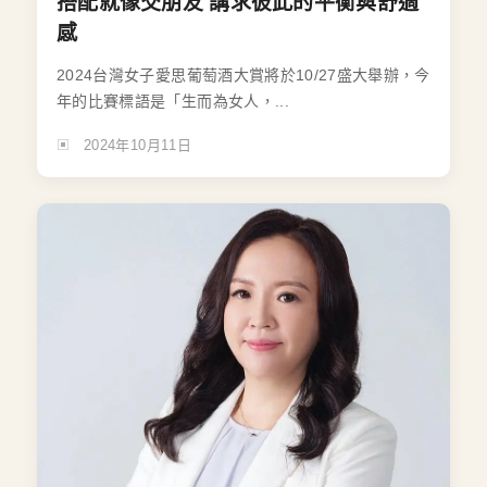
搭配就像交朋友 講求彼此的平衡與舒適
感
2024台灣女子愛思葡萄酒大賞將於10/27盛大舉辦，今
年的比賽標語是「生而為女人，...
2024年10月11日