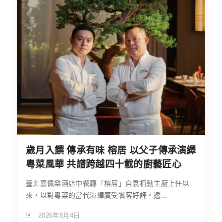
歲月入饌 傳承有味 榕居 以父子傳承演繹
粵菜風華 共譜跨越四十載的廚藝匠心
臺北嘉佩樂酒店中餐廳「榕居」自袁栢勳主廚上任以
來，以對粵菜的當代演繹廣受饕客好評。透...
2026年8月4日