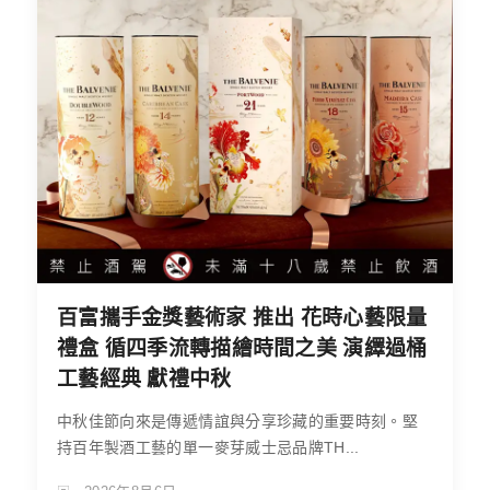
百富攜手金獎藝術家 推出 花時心藝限量
禮盒 循四季流轉描繪時間之美 演繹過桶
工藝經典 獻禮中秋
中秋佳節向來是傳遞情誼與分享珍藏的重要時刻。堅
持百年製酒工藝的單一麥芽威士忌品牌TH...