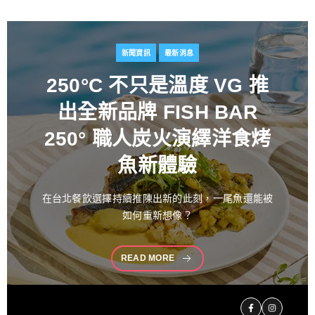
新聞資訊
最新消息
百富攜手金獎藝術家
推出
花時心藝限量禮盒 循四季
流轉描繪時間之美 演繹過
桶工藝經典 獻禮中秋
中秋佳節向來是傳遞情誼與分享珍藏的重要時刻。堅
持百年製酒工藝
READ MORE