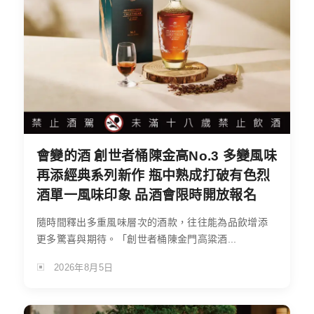
會變的酒 創世者桶陳金高No.3 多變風味
再添經典系列新作 瓶中熟成打破有色烈
酒單一風味印象 品酒會限時開放報名
隨時間釋出多重風味層次的酒款，往往能為品飲增添
更多驚喜與期待。「創世者桶陳金門高粱酒...
2026年8月5日