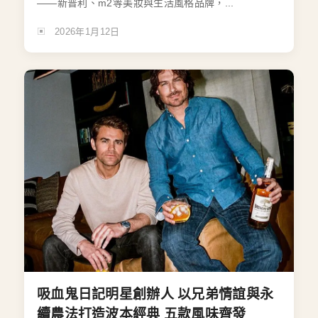
——新普利、m2等美妝與生活風格品牌，...
2026年1月12日
吸血鬼日記明星創辦人 以兄弟情誼與永
續農法打造波本經典 五款風味齊發