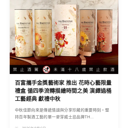
百富攜手金獎藝術家 推出 花時心藝限量
禮盒 循四季流轉描繪時間之美 演繹過桶
工藝經典 獻禮中秋
中秋佳節向來是傳遞情誼與分享珍藏的重要時刻。堅
持百年製酒工藝的單一麥芽威士忌品牌TH...