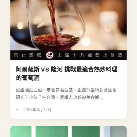
阿爾薩斯 VS 隆河 挑戰最適合熱炒料理
的葡萄酒
誰說喝紅白酒一定要穿著西裝、正襟危坐地對著酒單
研究半小時？在台灣，最讓人放鬆的美食據...
2026年6月17日