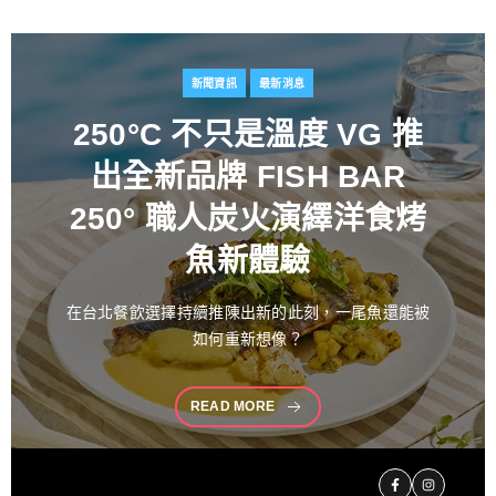
新聞資訊
最新消息
百富攜手金獎藝術家
推出
花時心藝限量禮盒 循四季
流轉描繪時間之美 演繹過
桶工藝經典 獻禮中秋
中秋佳節向來是傳遞情誼與分享珍藏的重要時刻。堅
持百年製酒工藝
READ MORE