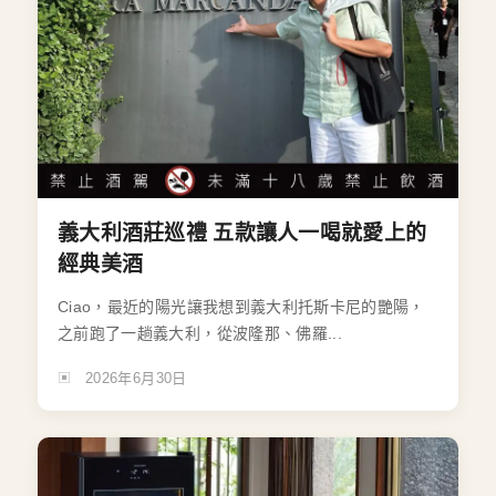
義大利酒莊巡禮 五款讓人一喝就愛上的
經典美酒
Ciao，最近的陽光讓我想到義大利托斯卡尼的艷陽，
之前跑了一趟義大利，從波隆那、佛羅...
2026年6月30日