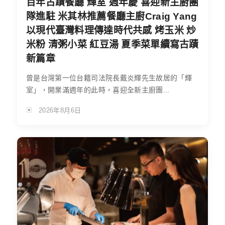
百年古蹟餐廳 輝室 週年慶 喜迎新主廚團
隊進駐 米其林推薦餐廳主廚Craig Yang
以現代臺灣料理傳達時代共感 烤玉米 炒
米粉 清粥小菜 紅豆湯 夏季菜單續寫古蹟
新篇章
曾是台灣第一位台籍司法院長戴炎輝先生故居的「輝
室」，開業滿週年的此時，喜迎全新主廚團...
2026年8月6日