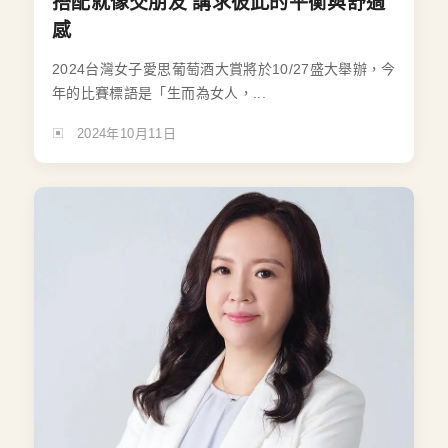
搭配就像交朋友 講求彼此的平衡與舒適
感
2024台灣女子愛思葡萄酒大賞將於10/27盛大舉辦，今
年的比賽標語是「生而為女人，...
2024年10月11日