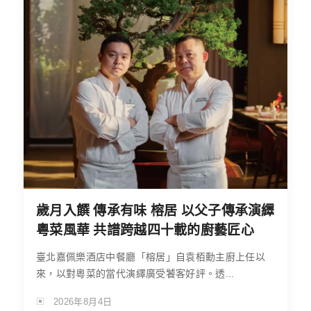
歲月入饌 傳承有味 榕居 以父子傳承演繹
粵菜風華 共譜跨越四十載的廚藝匠心
臺北嘉佩樂酒店中餐廳「榕居」自袁栢勳主廚上任以
來，以對粵菜的當代演繹廣受饕客好評。透...
2026年8月4日