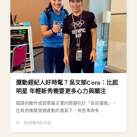
運動經紀人好時髦？吳文郁Cora：比起
明星 年輕新秀需要更多心力與關注
錯誤的動作或習慣最主要的問題在於「盲目跟風」。
在政府推廣提倡運動的風氣下，有愈來與多...
2024年6月16日