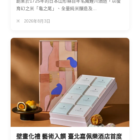
創業於1725年的日本山形縣百年名藏鯉川酒造，以復
育幻之米「龜之尾」、全量純米釀造及...
2026年8月3日
壁畫化禮 藝術入饌 臺北嘉佩樂酒店首度