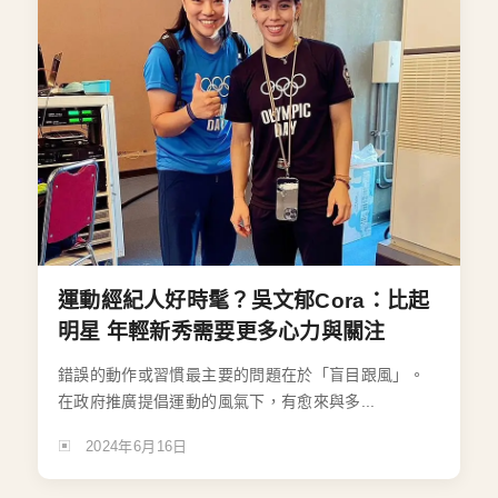
運動經紀人好時髦？吳文郁Cora：比起
明星 年輕新秀需要更多心力與關注
錯誤的動作或習慣最主要的問題在於「盲目跟風」。
在政府推廣提倡運動的風氣下，有愈來與多...
2024年6月16日