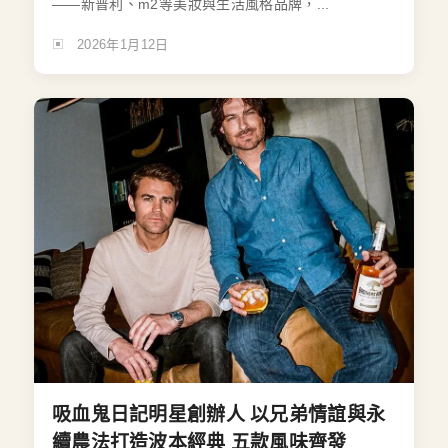
——新普利、m2等美妝與生活風格品牌，...
2026年1月12日
吸血鬼日記明星創辦人 以兄弟情誼與永
續農法打造波本經典 五款風味齊發