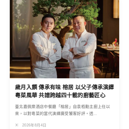
歲月入饌 傳承有味 榕居 以父子傳承演繹
粵菜風華 共譜跨越四十載的廚藝匠心
臺北嘉佩樂酒店中餐廳「榕居」自袁栢勳主廚上任以
來，以對粵菜的當代演繹廣受饕客好評。透...
2026年8月4日