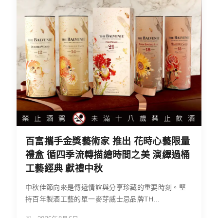
百富攜手金獎藝術家 推出 花時心藝限量
禮盒 循四季流轉描繪時間之美 演繹過桶
工藝經典 獻禮中秋
中秋佳節向來是傳遞情誼與分享珍藏的重要時刻。堅
持百年製酒工藝的單一麥芽威士忌品牌TH...