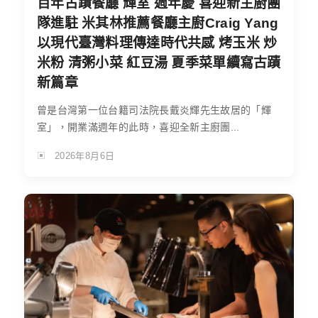
百年古蹟餐廳 輝室 週年慶 喜迎新主廚團
隊進駐 米其林推薦餐廳主廚Craig Yang
以現代臺灣料理傳達時代共感 烤玉米 炒
米粉 清粥小菜 紅豆湯 夏季菜單續寫古蹟
新篇章
曾是台灣第一位台籍司法院長戴炎輝先生故居的「輝
室」，開業滿週年的此時，喜迎全新主廚團...
2026年8月6日