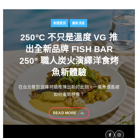
新聞資訊
最新消息
百富攜手金獎藝術家
推出
花時心藝限量禮盒 循四季
流轉描繪時間之美 演繹過
桶工藝經典 獻禮中秋
中秋佳節向來是傳遞情誼與分享珍藏的重要時刻。堅
持百年製酒工藝
READ MORE