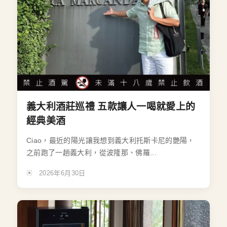
義大利酒莊巡禮 五款讓人一喝就愛上的
經典美酒
Ciao，最近的陽光讓我想到義大利托斯卡尼的艷陽，
之前跑了一趟義大利，從波隆那、佛羅...
2026年6月30日