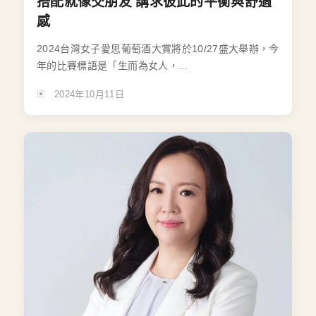
搭配就像交朋友 講求彼此的平衡與舒適
感
2024台灣女子愛思葡萄酒大賞將於10/27盛大舉辦，今
年的比賽標語是「生而為女人，...
2024年10月11日