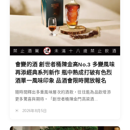
會變的酒 創世者桶陳金高No.3 多變風味
再添經典系列新作 瓶中熟成打破有色烈
酒單一風味印象 品酒會限時開放報名
隨時間釋出多重風味層次的酒款，往往能為品飲增添
更多驚喜與期待。「創世者桶陳金門高粱酒...
2026年8月5日