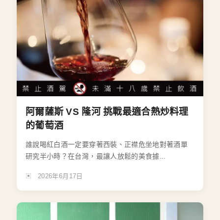
阿爾薩斯 VS 隆河 挑戰最適合熱炒料理
的葡萄酒
誰說喝紅白酒一定要穿著西裝、正襟危坐地對著酒單
研究半小時？在台灣，最讓人放鬆的美食據...
2026年6月17日