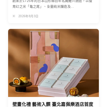
創業於1725年的日本山形縣百年名藏鯉川酒造，以復
育幻之米「龜之尾」、全量純米釀造及...
2026年8月3日
壁畫化禮 藝術入饌 臺北嘉佩樂酒店首度