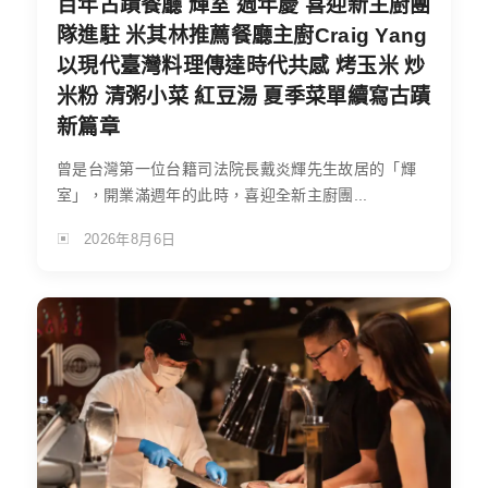
百年古蹟餐廳 輝室 週年慶 喜迎新主廚團
隊進駐 米其林推薦餐廳主廚Craig Yang
以現代臺灣料理傳達時代共感 烤玉米 炒
米粉 清粥小菜 紅豆湯 夏季菜單續寫古蹟
新篇章
曾是台灣第一位台籍司法院長戴炎輝先生故居的「輝
室」，開業滿週年的此時，喜迎全新主廚團...
2026年8月6日