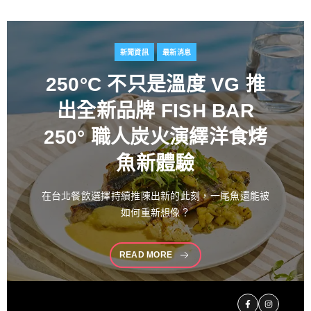
新聞資訊
最新消息
百富攜手金獎藝術家
推出
花時心藝限量禮盒 循四季
流轉描繪時間之美 演繹過
桶工藝經典 獻禮中秋
中秋佳節向來是傳遞情誼與分享珍藏的重要時刻。堅
持百年製酒工藝
READ MORE