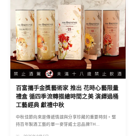
百富攜手金獎藝術家 推出 花時心藝限量
禮盒 循四季流轉描繪時間之美 演繹過桶
工藝經典 獻禮中秋
中秋佳節向來是傳遞情誼與分享珍藏的重要時刻。堅
持百年製酒工藝的單一麥芽威士忌品牌TH...