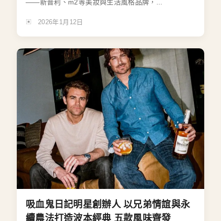
——新普利、m2等美妝與生活風格品牌，...
2026年1月12日
吸血鬼日記明星創辦人 以兄弟情誼與永
續農法打造波本經典 五款風味齊發