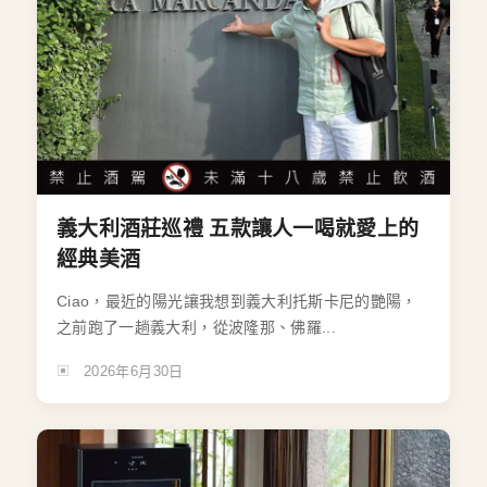
義大利酒莊巡禮 五款讓人一喝就愛上的
經典美酒
Ciao，最近的陽光讓我想到義大利托斯卡尼的艷陽，
之前跑了一趟義大利，從波隆那、佛羅...
2026年6月30日