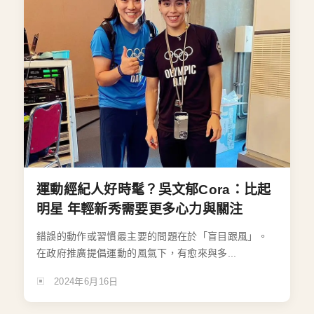
運動經紀人好時髦？吳文郁Cora：比起
明星 年輕新秀需要更多心力與關注
錯誤的動作或習慣最主要的問題在於「盲目跟風」。
在政府推廣提倡運動的風氣下，有愈來與多...
2024年6月16日