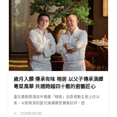
歲月入饌 傳承有味 榕居 以父子傳承演繹
粵菜風華 共譜跨越四十載的廚藝匠心
臺北嘉佩樂酒店中餐廳「榕居」自袁栢勳主廚上任以
來，以對粵菜的當代演繹廣受饕客好評。透...
2026年8月4日