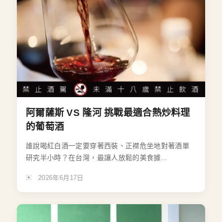
阿爾薩斯 VS 隆河 挑戰最適合熱炒料理
的葡萄酒
誰說喝紅白酒一定要穿著西裝、正襟危坐地對著酒單
研究半小時？在台灣，最讓人放鬆的美食據...
2026年6月17日