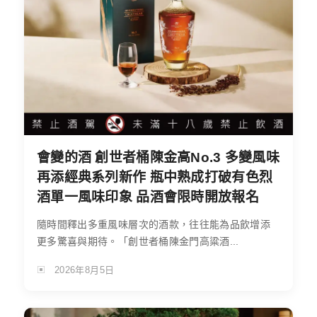
會變的酒 創世者桶陳金高No.3 多變風味
再添經典系列新作 瓶中熟成打破有色烈
酒單一風味印象 品酒會限時開放報名
隨時間釋出多重風味層次的酒款，往往能為品飲增添
更多驚喜與期待。「創世者桶陳金門高粱酒...
2026年8月5日