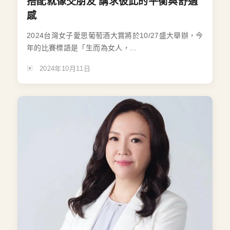
搭配就像交朋友 講求彼此的平衡與舒適
感
2024台灣女子愛思葡萄酒大賞將於10/27盛大舉辦，今
年的比賽標語是「生而為女人，...
2024年10月11日