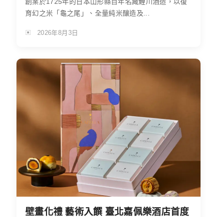
創業於1725年的日本山形縣百年名藏鯉川酒造，以復
育幻之米「龜之尾」、全量純米釀造及...
2026年8月3日
壁畫化禮 藝術入饌 臺北嘉佩樂酒店首度