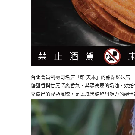
台北會員制壽司名店「鮨 天本」的甜點姊妹店
糖甜香與⽢蔗清爽香氣，與瑪德蓮的奶油、烘焙
交織出的成熟風貌，是認識⿊糖燒酎魅⼒的絕佳