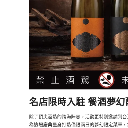
名店限時入駐 餐酒夢
除了頂尖酒造的跨海陣容，活動更特別邀請到台
為這場慶典量⾝打造僅限兩⽇的夢幻限定菜單，