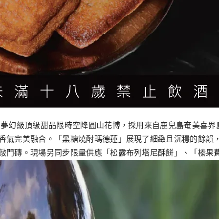
！夢幻級頂級甜品限時空降圓⼭花博，採⽤來⾃鹿兒島奄美喜界
香氣完美融合。「⿊糖燒酎瑪德蓮」展現了細緻且沉穩的餘韻
敲⾨磚。現場另同步限量供應「松露布列塔尼酥餅」、「榛果