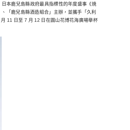
！⽇本鹿兒島縣政府最具指標性的年度盛事《焼
政府」、「鹿兒島縣酒造組合」主辦，並攜⼿「久利
7 ⽉ 11 ⽇⾄ 7 ⽉ 12 ⽇在圓⼭花博花海廣場舉杯