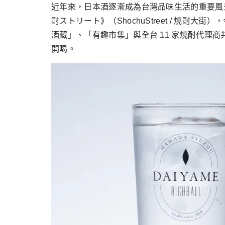
跳
近年來，⽇本酒逐漸成為台灣品味⽣活的重要風
至
酎ストリート》（ShochuStreet / 
主
酒藏」、「有趣市集」與全台 11 家燒酎代理商共同策劃，
要
開喝。
內
容