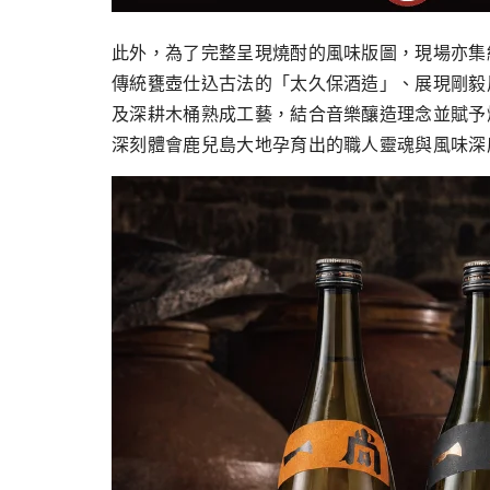
此外，為了完整呈現燒酎的風味版圖，現場亦集
傳統甕壺仕込古法的「太久保酒造」、展現剛毅
及深耕⽊桶熟成⼯藝，結合⾳樂釀造理念並賦予
深刻體會鹿兒島⼤地孕育出的職⼈靈魂與風味深