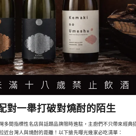
幻配對⼀舉打破對燒酎的陌⽣
灣多間指標性名店與話題品牌限時進駐，主廚們不只帶來經典
拉近台灣⼈與燒酎的距離！以下搶先曝光幾家必吃清單：