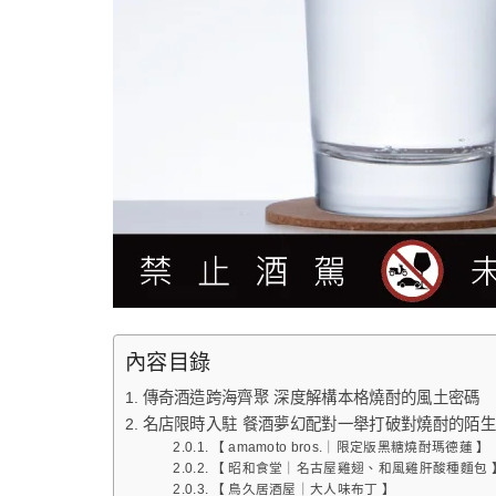
內容目錄
傳奇酒造跨海⿑聚 深度解構本格燒酎的風⼟密碼
名店限時入駐 餐酒夢幻配對⼀舉打破對燒酎的陌⽣
【 amamoto bros.｜限定版⿊糖燒酎瑪德蓮 】
【 昭和食堂｜名古屋雞翅、和風雞肝酸種麵包 
【 ⿃久居酒屋｜⼤⼈味布丁 】