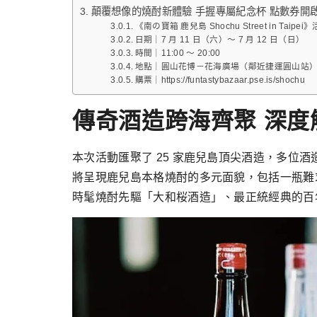
顛覆想像的燒酎新體驗 ⼿握專屬紀念杯 點數券開
《南の寶箱 鹿兒島 Shochu Street in Taipe
⽇期｜7 ⽉ 11 ⽇（六）～ 7 ⽉ 12 ⽇（⽇）
時間｜11:00 ～ 20:00
地點｜圓⼭花博－花海廣場（鄰近捷運圓⼭站
購票｜https://funtastybazaar.pse.is/shochu
傳奇酒造跨海⿑聚 深
本次活動匯聚了 25 家鹿兒島頂尖酒造，多
將呈現鹿兒島本格燒酎的多元⾯貌，包括⼀瓶難
時髦燒酎先驅「⼤和桜酒造」、最正統經典的百