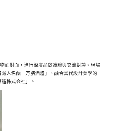
⼈物⾯對⾯，進⾏深度品飲體驗與交流對談。現場
有藏⼈名釀「万膳酒造」、融合當代設計美學的
酒造株式会社」。