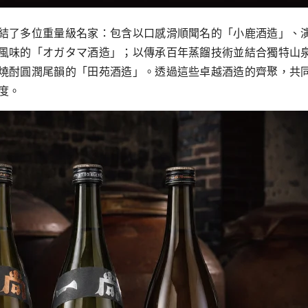
結了多位重量級名家：包含以⼝感滑順聞名的「⼩鹿酒造」、
風味的「オガタマ酒造」；以傳承百年蒸餾技術並結合獨特⼭
燒酎圓潤尾韻的「⽥苑酒造」。透過這些卓越酒造的⿑聚，共
度。