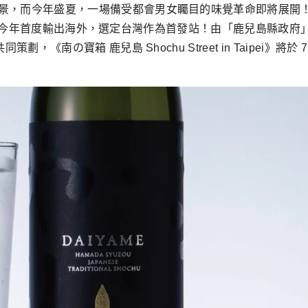
景，⽽今年盛夏，⼀場備受都會男女矚⽬的味覺⾰命即將展開
燒酎⼤街），今年⾸度輸出海外，選定台灣作為⾸發站！由「鹿兒島縣
《南の寶箱 鹿兒島 Shochu Street in Taipei》將於 