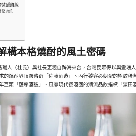
啟微醺航線
i》活動資訊
）
度解構本格燒酎的風⼟密碼
位酒造職⼈（杜⽒）與社長更親⾃跨海來台，台灣⺠眾得以與靈魂
求的燒酎界頂級傳奇「佐藤酒造」、內⾏饕客必朝聖的極致稀
年巨頭「薩摩酒造」、風靡現代餐酒圈的潮流品飲指標「濵⽥