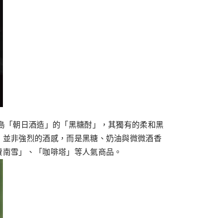
島「朝⽇酒造」的「⿊糖酎」，其獨有的柔和⿊
，並非強烈的酒感，⽽是⿊糖、奶油與微微酒香
費南雪」、「咖啡塔」等⼈氣商品。