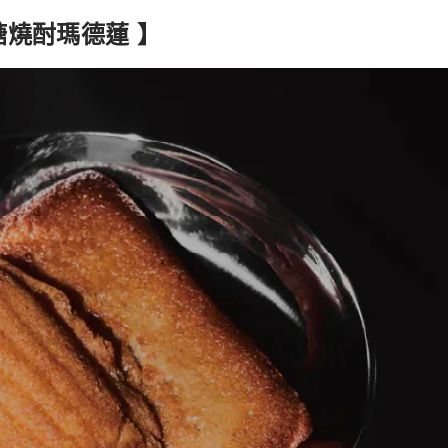
⿊糖燒酎瑪德蓮 】