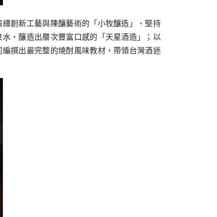
演繹創新⼯藝與陳釀藝術的「⼩牧釀造」、堅持
泉⽔，釀造出層次豐富⼝感的「天星酒造」；以
同編撰出最完整的燒酎風味教材，帶領台灣酒迷