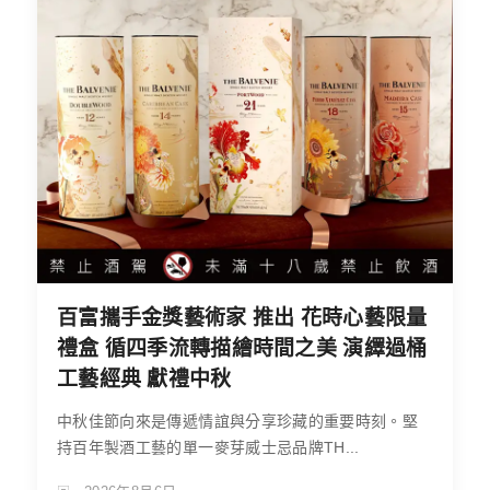
百富攜手金獎藝術家 推出 花時心藝限量
禮盒 循四季流轉描繪時間之美 演繹過桶
工藝經典 獻禮中秋
中秋佳節向來是傳遞情誼與分享珍藏的重要時刻。堅
持百年製酒工藝的單一麥芽威士忌品牌TH...