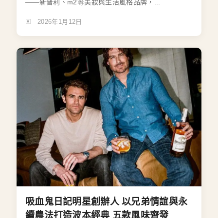
——新普利、m2等美妝與生活風格品牌，...
2026年1月12日
吸血鬼日記明星創辦人 以兄弟情誼與永
續農法打造波本經典 五款風味齊發