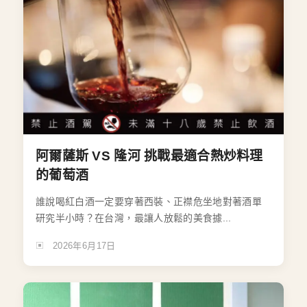
阿爾薩斯 VS 隆河 挑戰最適合熱炒料理
的葡萄酒
誰說喝紅白酒一定要穿著西裝、正襟危坐地對著酒單
研究半小時？在台灣，最讓人放鬆的美食據...
2026年6月17日