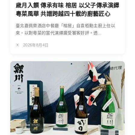
歲月入饌 傳承有味 榕居 以父子傳承演繹
粵菜風華 共譜跨越四十載的廚藝匠心
臺北嘉佩樂酒店中餐廳「榕居」自袁栢勳主廚上任以
來，以對粵菜的當代演繹廣受饕客好評。透...
2026年8月4日