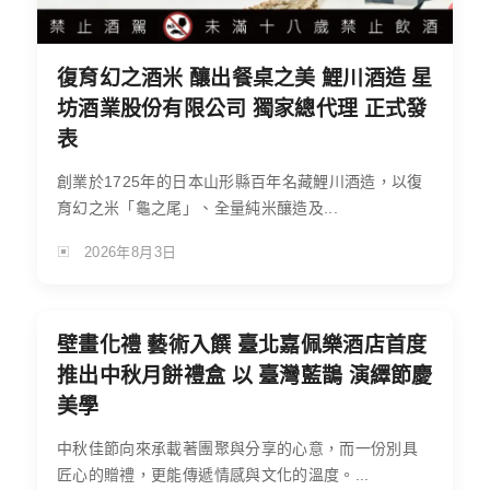
復育幻之酒米 釀出餐桌之美 鯉川酒造 星
坊酒業股份有限公司 獨家總代理 正式發
表
創業於1725年的日本山形縣百年名藏鯉川酒造，以復
育幻之米「龜之尾」、全量純米釀造及...
2026年8月3日
壁畫化禮 藝術入饌 臺北嘉佩樂酒店首度
推出中秋月餅禮盒 以 臺灣藍鵲 演繹節慶
美學
中秋佳節向來承載著團聚與分享的心意，而一份別具
匠心的贈禮，更能傳遞情感與文化的溫度。...