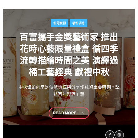
新聞資訊
最新消息
百富攜手金獎藝術家
推出
花時心藝限量禮盒 循四季
流轉描繪時間之美 演繹過
桶工藝經典 獻禮中秋
中秋佳節向來是傳遞情誼與分享珍藏的重要時刻。堅
持百年製酒工藝
READ MORE