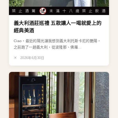
義大利酒莊巡禮 五款讓人一喝就愛上的
經典美酒
Ciao，最近的陽光讓我想到義大利托斯卡尼的艷陽，
之前跑了一趟義大利，從波隆那、佛羅...
2026年6月30日