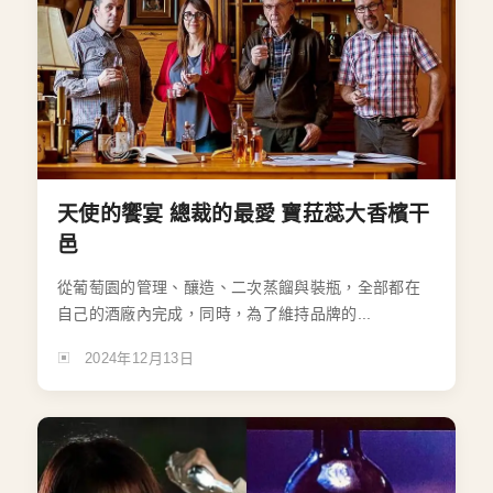
天使的饗宴 總裁的最愛 寶菈蕊大香檳干
邑
從葡萄園的管理、釀造、二次蒸餾與裝瓶，全部都在
自己的酒廠內完成，同時，為了維持品牌的...
2024年12月13日