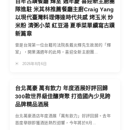
百年古蹟餐廳 輝室 週年慶 喜迎新主廚團
隊進駐 米其林推薦餐廳主廚Craig Yang
以現代臺灣料理傳達時代共感 烤玉米 炒
米粉 清粥小菜 紅豆湯 夏季菜單續寫古蹟
新篇章
曾是台灣第一位台籍司法院長戴炎輝先生故居的「輝
室」，開業滿週年的此時，喜迎全新主廚團...
2026年8月6日
台北萬豪 萬有飲力 年度酒展好評回歸
300款世界級佳釀齊聚 打造國內少見跨
品牌精品酒展
台北萬豪酒店年度酒展「萬有飲力」好評回歸。去年
首度舉辦即獲酒迷熱烈迴響，今年將於8月...