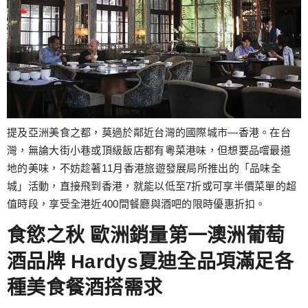
提及亞洲美食之都，莫過於鄰近台灣的國際城市—香港。在台
灣，無論大街小巷或頂級飯店都有粵菜港味，但想要品嚐最道
地的美味，不妨趁著11月香港旅遊發展局所推出的「品味全
城」活動，直接飛到香港，就能以低至7折或可享半價菜單的超
值時段，享受全港近400間餐廳與酒吧的限時優惠折扣。
食慾之秋 歐洲銷量第一澳洲葡萄
酒品牌 Hardys夏迪全品項滿足各
種美食餐酒搭需求