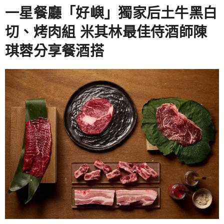
跳
一星餐廳「好嶼」獨家后土牛黑白
至
切、烤肉組 米其林最佳侍酒師陳
主
琪蓉分享餐酒搭
要
內
容