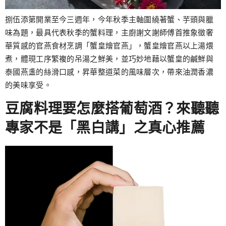
捌伍添第開業至今三週年，今年秋季主軸圍繞著蟹、芋頭與臘
味為題，最具代表秋季的蟹料理，主廚謝文謝師傅首推象徵奢
華質感的官燕食材烹調「蟹皇燴官燕」，蟹皇燴官燕以上湯煨
煮，體現工序繁複的吊湯之鮮美，並巧妙地藉以蟹皇的鹹鮮與
泰國燕盞的絲滑口感，昇華整道菜的風味層次，帶來油潤香濃
的美味享受。
豆腐料理要怎麼搭葡萄酒？來聽聽
專家不是「黑白講」之真心推薦