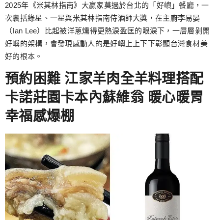
2025年《米其林指南》大贏家莫過於台北的「好嶼」餐廳，一
次囊括綠星、一星與米其林指南侍酒師大獎，在主廚李易晏
（Ian Lee）比起被洋蔥燻得更熱淚盈匡的眼淚下，一層層剝開
好嶼的架構，會發現感動人的是好嶼上上下下彰顯台灣食材美
好的根本。
預約困難 江家羊肉全羊料理搭配
卡諾莊園卡本內蘇維翁 暖心暖胃
幸福感爆棚