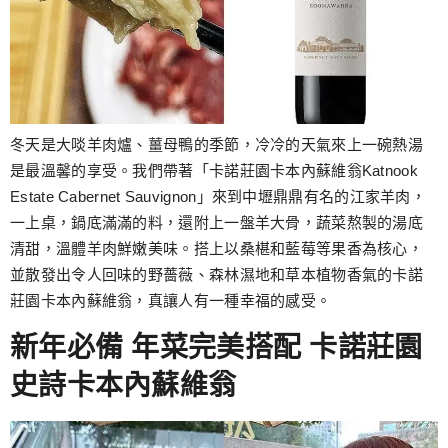
冬天是大啖羊肉爐、薑母鴨的季節，冷冷的天氣來上一碗熱湯
是最溫馨的享受。我們帶著「卡諾莊園卡本內蘇維翁Katnook
Estate Cabernet Sauvignon」來到中壢鼎鼎有名的江家羊肉，
一上桌，鍋底滿滿的料，還附上一盤羊大骨，蔬菜熬製的湯底
清甜，溫體羊肉鮮嫩美味。搭上以桑椹和藍莓等果香為核心，
並散發出令人回味的野薔薇、森林濕地和草本植物香氣的卡諾
莊園卡本內蘇維翁，真讓人有一種幸福的感受。
新年必備 年菜完美搭配 卡諾莊園
史詩卡本內蘇維翁