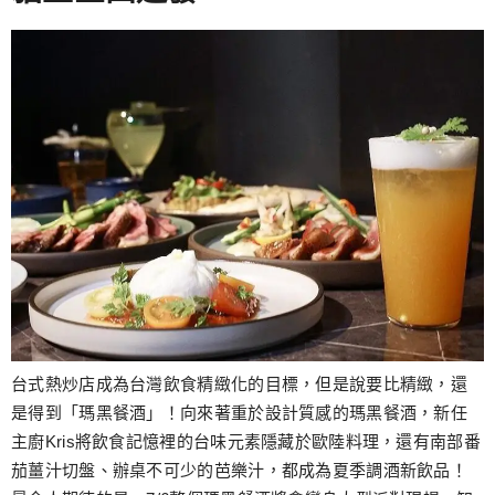
台式熱炒店成為台灣飲食精緻化的目標，但是說要比精緻，還
是得到「瑪黑餐酒」！向來著重於設計質感的瑪黑餐酒，新任
主廚Kris將飲食記憶裡的台味元素隱藏於歐陸料理，還有南部番
茄薑汁切盤、辦桌不可少的芭樂汁，都成為夏季調酒新飲品！