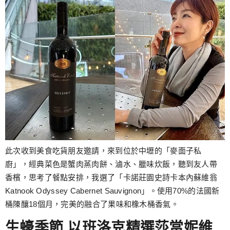
此次收到美食吃貨朋友邀請，來到位於中壢的「麥面子私
廚」，經典菜色是蟹肉蒸肉餅、滷水、臘味炊飯，聽到友人帶
香檳，思考了餐點安排，我選了「卡諾莊園史詩卡本內蘇維翁
Katnook Odyssey Cabernet Sauvignon」。使用70%的法國新
桶陳釀18個月，完美的融合了果味和橡木桶香氣。
生蠔季節 以班洛克精選莎當妮維