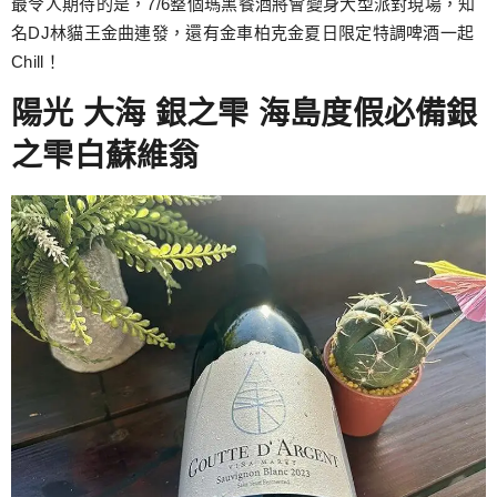
最令人期待的是，7/6整個瑪黑餐酒將會變身大型派對現場，知
名DJ林貓王金曲連發，還有金車柏克金夏日限定特調啤酒一起
Chill！
陽光 大海 銀之雫 海島度假必備銀
之雫白蘇維翁