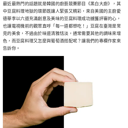
跳
最近最熱門的話題就是韓國的廚藝競賽節目《黑白大廚》，其
至
中豆腐料理地獄的環節既讓人緊張又精彩，來自美國的主廚愛
主
德華李以六道充滿創意及美味的豆腐料理成功擄獲評審的心，
要
也讓電視機前的觀眾直呼「每一道都想吃！」豆腐在臺灣是常
內
見的美食，不過由於味道清雅恬淡，通常需要其他的調味來增
容
色，而豆腐料理又怎麼與葡萄酒搭配呢？讓我們的專欄作家來
告訴你。