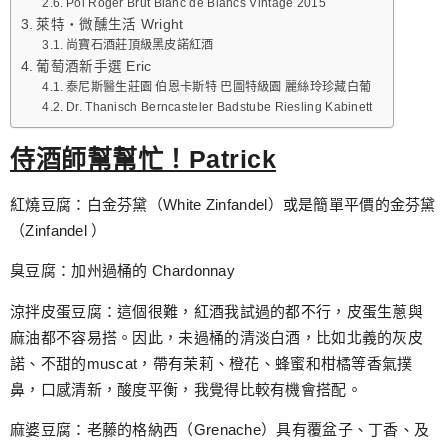
Pol Roger Brut Blanc de Blancs Vintage 2015
萊特‧微醺生活 Wright
尚寶石酒莊頂級黑皮諾紅酒
葡萄酒新手選 Eric
泰尼斯醫生莊園 伯恩卡斯特 巴圖特級園 麗絲玲珍藏白葡
Dr. Thanisch Berncasteler Badstube Riesling Kabinett
侍酒師幫幫忙！Patrick
紅燒豆腐：白金芬黛（White Zinfandel）或是簡單平價的金芬黛
（Zinfandel ）
臭豆腐：加州過桶的 Chardonnay
涼拌皮蛋豆腐：這個很難，紅酒我試過的都不行，皮蛋生蔥與
麻油都不容易搭。因此，未過桶的清淡白酒，比如北義的灰皮
諾、不甜的muscat，帶有茉莉、橙花、蜂蜜和柑橘等香氣撲
鼻，口感清新，酸度平衡，我覺得比較有機會搭配。
麻婆豆腐：老藤的格納西（Grenache）具有覆盆子、丁香、及