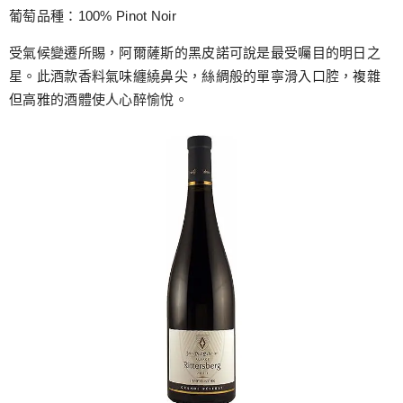
葡萄品種：100% Pinot Noir
受氣候變遷所賜，阿爾薩斯的黑皮諾可說是最受囑目的明日之
星。此酒款香料氣味纏繞鼻尖，絲綢般的單寧滑入口腔，複雜
但高雅的酒體使人心醉愉悅。