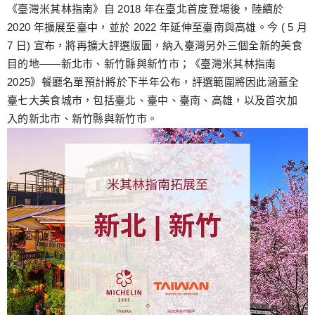
跳
《臺灣米其林指南》自 2018 年在臺北首度登場後，陸續於
至
2020 年擴展至臺中，並於 2022 年延伸至臺南與高雄。今 ( 5 月
主
7 日) 宣布，將再擴大評選版圖，納入臺灣另外三個全新的美食
要
目的地——新北市、新竹縣與新竹市；《臺灣米其林指南
內
2025》餐廳名單預計將於下半年公布，評選範圍將因此涵蓋全
容
臺七大美食城市，包括臺北、臺中、臺南、高雄，以及首次加
入的新北市、新竹縣與新竹市。