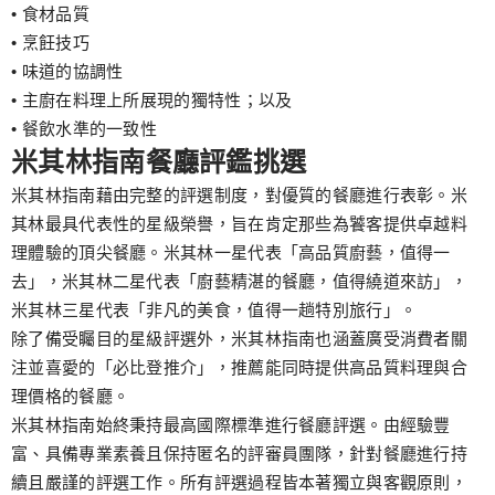
• 食材品質
• 烹飪技巧
• 味道的協調性
• 主廚在料理上所展現的獨特性；以及
• 餐飲水準的一致性
米其林指南餐廳評鑑挑選
米其林指南藉由完整的評選制度，對優質的餐廳進行表彰。米
其林最具代表性的星級榮譽，旨在肯定那些為饕客提供卓越料
理體驗的頂尖餐廳。米其林一星代表「高品質廚藝，值得一
去」，米其林二星代表「廚藝精湛的餐廳，值得繞道來訪」，
米其林三星代表「非凡的美食，值得一趟特別旅行」。
除了備受矚目的星級評選外，米其林指南也涵蓋廣受消費者關
注並喜愛的「必比登推介」，推薦能同時提供高品質料理與合
理價格的餐廳。
米其林指南始終秉持最高國際標準進行餐廳評選。由經驗豐
富、具備專業素養且保持匿名的評審員團隊，針對餐廳進行持
續且嚴謹的評選工作。所有評選過程皆本著獨立與客觀原則，