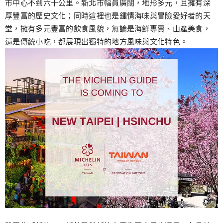
市中心不到六十公里。新北市幅員廣闊，地形多元，且擁有深
厚豐富的歷史文化；同時這裡也是鍾情海味與冒險愛好者的天
堂，擁有多元豐富的飲食風貌，無論是海鮮專賣、山產美食，
還是傳統小吃，都展現出獨特的地方風味與文化特色。