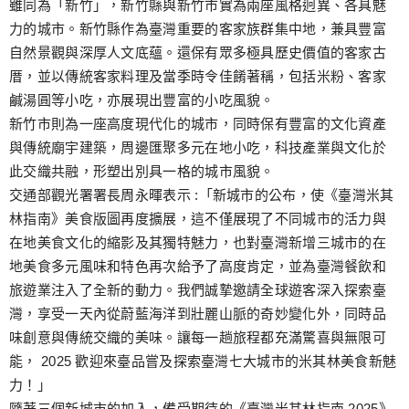
雖同為「新竹」，新竹縣與新竹市實為兩座風格迥異、各具魅
力的城市。新竹縣作為臺灣重要的客家族群集中地，兼具豐富
自然景觀與深厚人文底蘊。還保有眾多極具歷史價值的客家古
厝，並以傳統客家料理及當季時令佳餚著稱，包括米粉、客家
鹹湯圓等小吃，亦展現出豐富的小吃風貌。
新竹市則為一座高度現代化的城市，同時保有豐富的文化資產
與傳統廟宇建築，周邊匯聚多元在地小吃，科技產業與文化於
此交織共融，形塑出別具一格的城市風貌。
交通部觀光署署長周永暉表示 :「新城市的公布，使《臺灣米其
林指南》美食版圖再度擴展，這不僅展現了不同城市的活力與
在地美食文化的縮影及其獨特魅力，也對臺灣新增三城市的在
地美食多元風味和特色再次給予了高度肯定，並為臺灣餐飲和
旅遊業注入了全新的動力。我們誠摯邀請全球遊客深入探索臺
灣，享受一天內從蔚藍海洋到壯麗山脈的奇妙變化外，同時品
味創意與傳統交織的美味。讓每一趟旅程都充滿驚喜與無限可
能， 2025 歡迎來臺品嘗及探索臺灣七大城市的米其林美食新魅
力！」
隨著三個新城市的加入，備受期待的《臺灣米其林指南 2025》