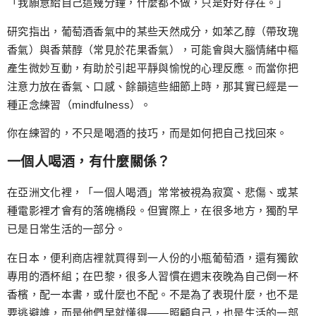
「我願意給自己這幾分鐘，什麼都不做，只是好好存在。」
研究指出，葡萄酒香氣中的某些天然成分，如苯乙醇（帶玫瑰
香氣）與香葉醇（常見於花果香氣），可能會與大腦情緒中樞
產生微妙互動，有助於引起平靜與愉悅的心理反應。而當你把
注意力放在香氣、口感、餘韻這些細節上時，那其實已經是一
種正念練習（mindfulness）。
你在練習的，不只是喝酒的技巧，而是如何把自己找回來。
一個人喝酒，有什麼關係？
在亞洲文化裡，「一個人喝酒」常常被視為寂寞、悲傷、或某
種電影裡才會有的落魄橋段。但實際上，在很多地方，獨酌早
已是日常生活的一部分。
在日本，便利商店裡就買得到一人份的小瓶葡萄酒，還有獨飲
專用的酒杯組；在巴黎，很多人習慣在週末夜晚為自己倒一杯
香檳，配一本書，或什麼也不配。不是為了表現什麼，也不是
要逃避誰，而是他們早就懂得——照顧自己，也是生活的一部