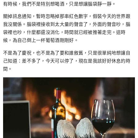
跳
有時候，我們不是特別想喝酒，只是想讓腦袋靜一靜。
至
關掉訊息通知，暫時忽略掉那串紅色數字，假裝今天的世界跟
主
我沒關係。腦袋裡接收到太大量的聲音了，外面的聲音吵，腦
要
袋裡也吵，什麼都還沒消化，時間就已經被推著走完。這時
內
候，為自己倒上一杯葡萄酒剛剛好。
容
不是為了慶祝，也不是為了要和誰敘舊，只是很單純地想讓自
己知道：差不多了，今天可以停了，現在是我該好好休息的時
間。