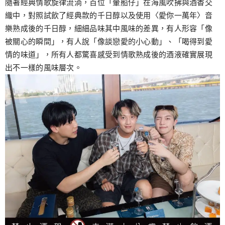
隨著經典情歌旋律流淌，百位「暈船仔」在海風吹拂與酒香交
織中，對照試飲了經典款的千日醇以及使用〈愛你一萬年〉音
樂熟成後的千日醇，細細品味其中風味的差異，有人形容「像
被關心的瞬間」，有人說「像談戀愛的小心動」、「喝得到愛
情的味道」，所有人都驚喜感受到情歌熟成後的酒液確實展現
出不一樣的風味層次。