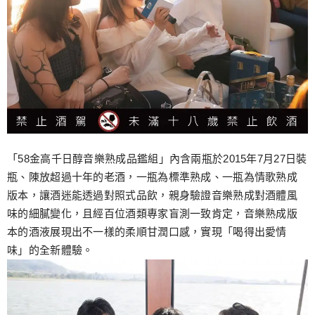
「58金高千日醇音樂熟成品鑑組」內含兩瓶於2015年7月27日裝
瓶、陳放超過十年的老酒，一瓶為標準熟成、一瓶為情歌熟成
版本，讓酒迷能透過對照式品飲，親身驗證音樂熟成對酒體風
味的細膩變化，且經百位酒類專家盲測一致肯定，音樂熟成版
本的酒液展現出不一樣的柔順甘潤口感，實現「喝得出愛情
味」的全新體驗。