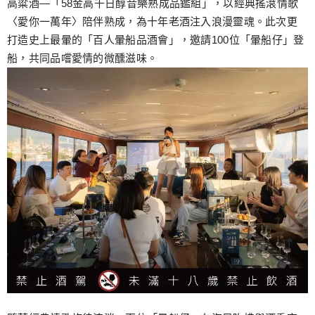
高粱酒—「58金高千日醇音樂熟成品鑑組」，以經典搖滾情歌
〈愛你一萬年〉陪伴熟成，為十年老酒注入浪漫靈魂。此次更
打造史上最暈的「百人暈船品酒會」，邀請100位「暈船仔」登
船，共同品嚐愛情的微醺滋味。