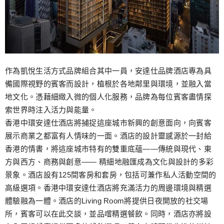
作為凱悅生活方式品牌組合其中一員，安達仕品牌酒店專為具
備國際視野的賓客而設計，植根於各地鄰里與環境，並融入當
地文化。憑藉細緻入微的個人化服務，品牌為每位賓客盡情探
索世界時注入活力與能量。
香港中環安達仕酒店將捕捉這座城市新興的創意面向，向賓客
展示商業之都富有人情味的一面。酒店的設計靈感源於一封給
香港的情書，將這座城市特有的雙重底蘊——傳統與現代、東
方與西方、商務與創意—— 精細地融匯成為文化與設計的多彩
景象。酒店設有125間客房和套房，包括可兼作私人活動空間的
高級選項。香港中環安達仕酒店將充滿活力的周邊環境與精選
體驗融為一體。酒店的Living Room將提供日夜開放的社交場
所，賓客可以在此交談，並品嚐精選餐飲。同時，酒店亦將設