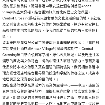
標的願景和承諾。隨著香港中環安達仕酒店與首個Andaz
Village的盛大亮相，結合香港無與倫比的歷史文化氛圍，
Central Crossing將成為見證奢華與文化交融的目的地，為社區
及全球賓客呈現前所未有的休閒與娛樂體驗。這亦有賴安達仕
品牌敬重本地文化的態度，使我們能從全新的視角呈現這個社
區。」
資本策略地產有限公司主席兼執行董事鍾楚義表示：「我們對
首間安達仕酒店與Andaz Village的揭幕倍感期待。Central
Crossing項目結合優質寫字樓、綠化公共區域，以及周邊社區
濃厚的歷史與文化特色，將為中環注入嶄新的活力。憑藉安達
仕品牌將本地文化融入賓客體驗的獨特優勢，我們相信香港中
環安達仕酒店將結合世界級的設施和卓越的待客之道，成為本
地居民及全球賓客必訪的目的地。」
酒店坐落於香港充滿活力的商業與金融中心——中環，該區兼
具休閒與商貿的獨特魅力。周邊社區亦匯聚了豐富文化與生活
資源，距離香港的頂尖餐廳和酒吧僅幾步之遙，並緊鄰三個翻
新重建的歷史文化地標——大館、元創方及中環街市。這片充