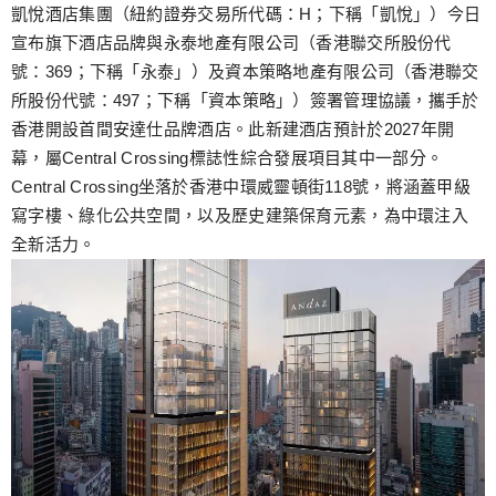
跳
凱悅酒店集團（紐約證券交易所代碼：H；下稱「凱悅」）今日
至
宣布旗下酒店品牌與永泰地產有限公司（香港聯交所股份代
主
號：369；下稱「永泰」）及資本策略地產有限公司（香港聯交
要
所股份代號：497；下稱「資本策略」）簽署管理協議，攜手於
內
香港開設首間安達仕品牌酒店。此新建酒店預計於2027年開
容
幕，屬Central Crossing標誌性綜合發展項目其中一部分。
Central Crossing坐落於香港中環威靈頓街118號，將涵蓋甲級
寫字樓、綠化公共空間，以及歷史建築保育元素，為中環注入
全新活力。