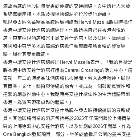
滿故事感的地段同時受惠於便捷的交通網絡，與中環行人天橋
系統無縫連接，地鐵及機場快線站亦位於步行距離。
凱悅亞太區奢華精品品牌區域副總裁Hervé Mazella將同時擔任
香港中環安達仕酒店的總經理。他將透過自己在香港君悅酒
店、東京柏悅酒店和峇里島安達仕酒店，以及法國、摩納哥、
英國和中東等多地的高端酒店擔任領導職務所累積的豐富經
驗，履行其雙重職能。
香港中環安達仕酒店總經理Hervé Mazella表示：「我的目標是
將香港中環安達仕酒店打造為Central Crossing的活力中心。這
家獨一無二的時尚品味酒店將扎根民間，融入香港精神，展現
其商業、文化、藝術與傳統的融合，並成為一個鼓勵真實性和
連繫的創意推動中心。我期待將安達仕標誌性的生活體驗帶到
香港，為賓客帶來卓越的體驗。」
香港中環安達仕酒店是安達仕品牌在亞太區持續擴展的最新成
員。其他即將開業的酒店包括將於2025年年底開幕於上海商業
區的上海徐滙中心安達仕酒店，以及計劃於2026年開幕、作為
One Bangkok發展項目一部分、坐落於倫批尼公園的曼谷安達