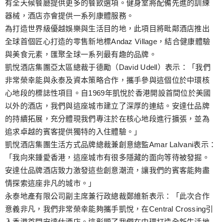
有全天候餐廳提供更多的餐飲選項。健身室將配備先進的訓練
器械，酒店亦會提供一系列康體服務。
為打造世界級優越娛樂與生活目的地，此項目將毗鄰酒店推出
全球首個匠心打造的零售新地標Andaz Village，結合健康體驗
與美食元素，匯聚全球一系列最有趣的品牌。
凱悅酒店集團亞太區總裁于德勵（David Udell）表示：「我們
非常榮幸能與永泰及資本策略合作，攜手參與這個位於中環核
心地段的標誌性項目。自1969年凱悅於香港開設首間位於美國
以外的酒店，我們與這座城市建立了深厚的連結。安達仕品牌
的持續拓展，充分體現我們專注於在核心地段進行擴張，並為
追求卓越的賓客提供獨特的入住體驗。」
凱悅酒店集團生活方式品牌總裁兼創意總監Amar Lalvani表示：
「我向來鍾愛香港，這座城市有很多隱藏的面向等待被發掘。
安達仕品牌酒店致力激發這些創意潮流，讓我們的賓客能夠盡
情探索這座非凡的城市。」
永泰地產有限公司副主席兼行政總裁鄭維新表示：「此次合作
意義非凡，我們非常榮幸能夠攜手凱悅，在Central Crossing引
入香港首間安達仕酒店。這彰顯了我們在中環打造全新生活地