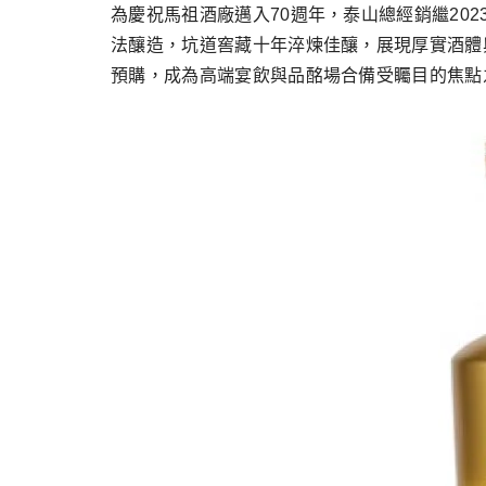
跳
為慶祝馬祖酒廠邁入70週年，泰山總經銷繼20
至
法釀造，坑道窖藏十年淬煉佳釀，展現厚實酒體
主
預購，成為高端宴飲與品酩場合備受矚目的焦點
要
內
容