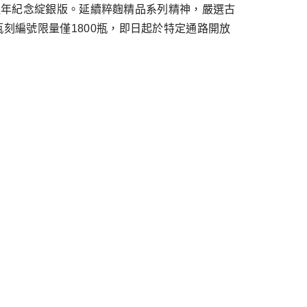
雙週年紀念綻銀版。延續粹麴精品系列精神，嚴選古
刻編號限量僅1800瓶，即日起於特定通路開放