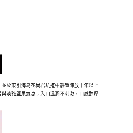
，並於東引海島花崗岩坑道中靜置陳放十年以上
蜜與淡雅堅果氣息；入口溫潤不刺激，口感醇厚