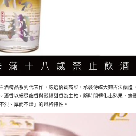
白酒精品系列代表作，嚴選優質高粱，承襲傳統大麴古法釀造
。酒香以細緻麴香與穀糧甜香為主軸，隨時間轉化出熟果、蜂
不烈、厚而不燥」的風格特性。