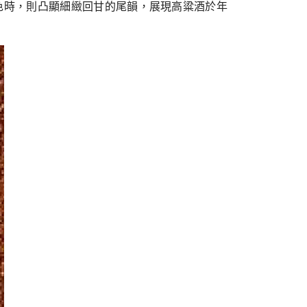
色時，則凸顯細緻回甘的尾韻，展現高粱酒於年