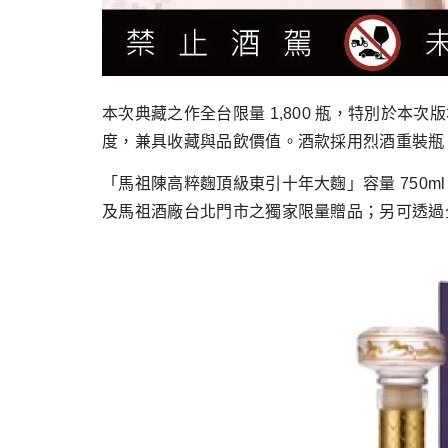
本次典藏之作全台限量 1,800 瓶，特別於
度，兼具收藏與品飲價值。酒款採用烈酒重裝瓶
「馬祖陳高粹麴頂級東引十年大麴」容量 750m
及馬祖酒廠台北門市之獨家限量贈品；另可透過全