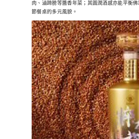
肉、滷蹄膀等醬香年菜；其圓潤酒感亦能平衡佛
節餐桌的多元風貌。