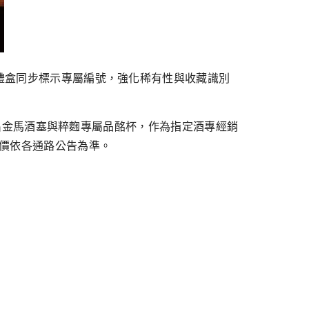
藏禮盒同步標示專屬編號，強化稀有性與收藏識別
別推出金馬酒塞與粹麴專屬品酩杯，作為指定酒專經銷
定價依各通路公告為準。