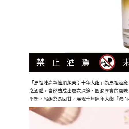
「馬祖陳高粹麴頂級東引十年大麴」為馬祖酒廠
之酒體，自然熟成出層次深邃、圓潤厚實的風味
平衡，尾韻悠長回甘，展現十年陳年大麴「濃而