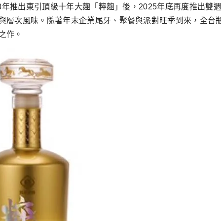
23年推出東引頂級十年大麴「粹麴」後，2025年底再度推出
與層次風味。隨著年末企業尾牙、聚餐與派對旺季到來，全台瓶
之作。