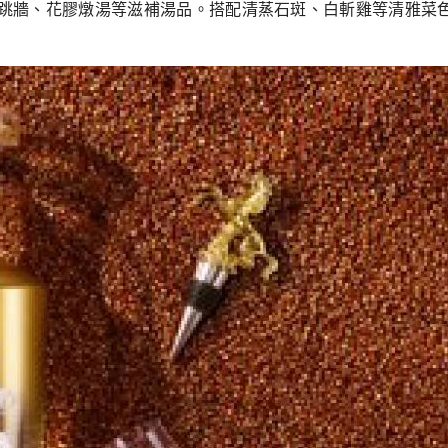
跳牆、花膠燉湯等滋補湯品。搭配清蒸石斑、白斬雞等清雅菜