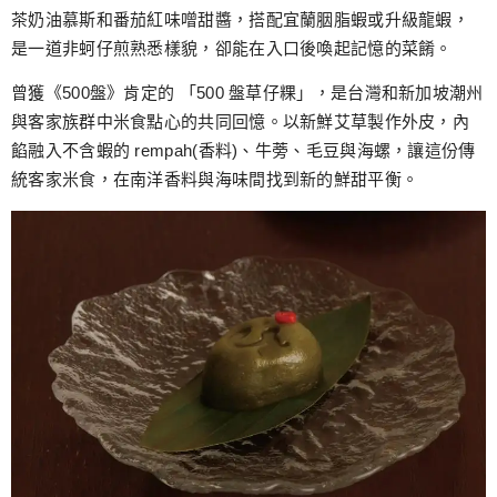
茶奶油慕斯和番茄紅味噌甜醬，搭配宜蘭胭脂蝦或升級龍蝦，
是一道非蚵仔煎熟悉樣貌，卻能在入口後喚起記憶的菜餚。
曾獲《500盤》肯定的 「500 盤草仔粿」，是台灣和新加坡潮州
與客家族群中米食點心的共同回憶。以新鮮艾草製作外皮，內
餡融入不含蝦的 rempah(香料)、牛蒡、毛豆與海螺，讓這份傳
統客家米食，在南洋香料與海味間找到新的鮮甜平衡。