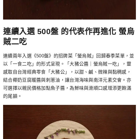
連續入選 500盤 的代表作再進化 螢烏
賊二吃
連續兩年入選《500盤》的招牌菜「螢烏賊」回歸春季菜單，並
以「一食二吃」的形式呈現。「大豬公醬｜螢烏賊一吃」，靈
感取自台灣經典零食「大豬公」，以甜、鹹、微辣與黏稠感，
結合椰奶豆腐暖醬與刺蔥油，讓台灣海味與南洋元素交會。亦
可選擇以親民價格加點魚子醬，為鮮味與滑順口感增添更飽滿
的尾韻。