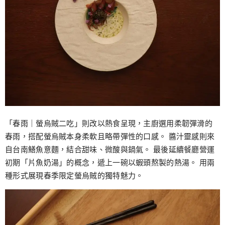
「春雨｜螢烏賊二吃」則改以熱食呈現，主廚選用柔韌彈滑的
春雨，搭配螢烏賊本身柔軟且略帶彈性的口感。 醬汁靈感則來
自台南鱔魚意麵，結合甜味、微酸與鍋氣。 最後延續餐廳營運
初期「片魚奶湯」的概念，遞上一碗以蝦頭熬製的熱湯。 用兩
種形式展現春季限定螢烏賊的獨特魅力。