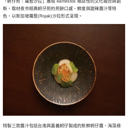
「蚵仔煎｜羅惹沙拉」展現 earnestos 標誌性的文化融合與創
新，取材夜市經典蚵仔煎的煎餅口感、鮮度與甜辣醬汁等特
色，以新加坡羅惹(Rojak)沙拉形式呈現。
特製三款醬汁包括台南與嘉義蚵仔製成的新鮮蚵仔醬、海藻綠