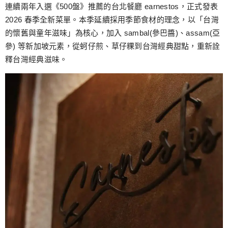
跳
連續兩年入選《500盤》推薦的台北餐廳 earnestos，正式發表
至
2026 春季全新菜單。本季延續採用季節食材的理念，以「台灣
主
的懷舊與童年滋味」為核心，加入 sambal(參巴醬)、assam(亞
要
參) 等新加坡元素，從蚵仔煎、草仔粿到台灣經典甜點，重新詮
內
釋台灣經典滋味。
容