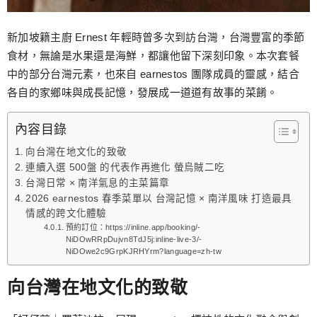
新加坡籍主廚 Ernest 年輕時曾多次到訪台灣，台灣豐富的季節
食材，無論是水果還是海鮮，都讓他留下深刻印象。本次套餐
中的部分台灣元素，也來自 earnestos 團隊成員的靈感，結合
各自的家鄉味與成長記憶，發展成一道道有故事的菜餚。
內容目錄
向台灣在地文化的致敬
連續入選 500盤 的代表作再進化 螢烏賊二吃
台灣日常 × 南洋氣息的主菜篇章
2026 earnestos 春季菜單以 台灣記憶 × 南洋風味 打造最具
情感的跨文化體驗
預約訂位：https://inline.app/booking/-
NiDOwRRpDujvn8TdJ5j:inline-live-3/-
NiDOwe2c9GrpKJRHYrm?language=zh-tw
向台灣在地文化的致敬