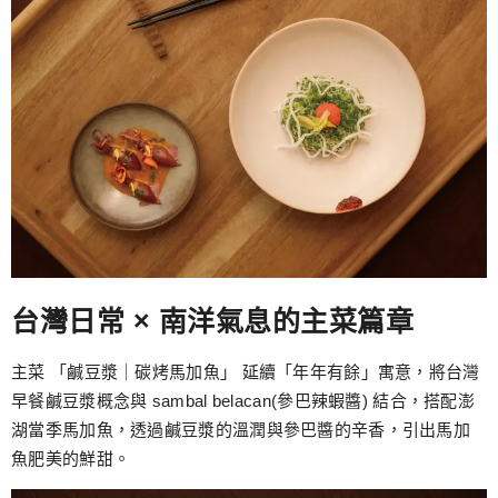
台灣日常 × 南洋氣息的主菜篇章
主菜 「鹹豆漿｜碳烤馬加魚」 延續「年年有餘」寓意，將台灣
早餐鹹豆漿概念與 sambal belacan(參巴辣蝦醬) 結合，搭配澎
湖當季馬加魚，透過鹹豆漿的溫潤與參巴醬的辛香，引出馬加
魚肥美的鮮甜。