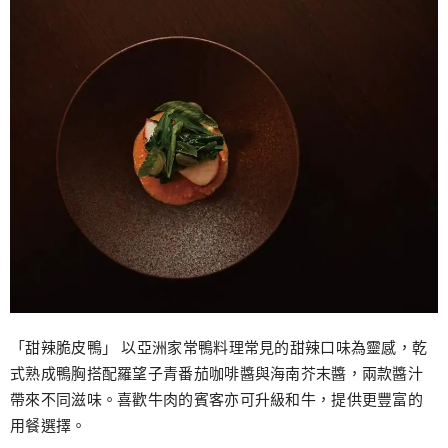
「甜辣脆皮鴨」 以亞洲家常鴨料理常見的甜辣口味為靈感，乾
式熟成鴨胸搭配羅望子青番茄咖啡醬與海南芥末醬，兩款醬汁
帶來不同滋味。喜歡牛肉的賓客亦可升級和牛，提供更豐富的
用餐選擇。