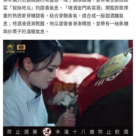
菜「拔絲地瓜」的甜香氣息。「魂酒金門高粱酒」開瓶即是厚
重的熟透麥芽糖甜香，結合麥麴香氣，揉合成一股甜酒釀氣
息；待酒液逐漸甦醒，地瓜甜香會漸漸釋放，並帶有一絲焦糖
與炒栗子的溫暖氣息。