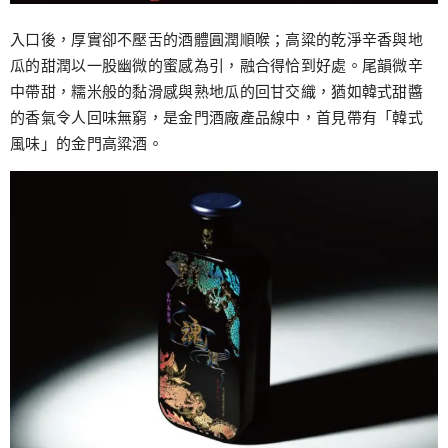
入口後，厚實卻不壓舌的酒體圓潤順喉；高粱的乾淨辛香與地
瓜的甜潤以一股幽微的蜜感為引，融合得恰到好處。尾韻微辛
中帶甜，糯米般的黏滑感與熟地瓜的回甘交織，猶如韓式甜醬
的香氣令人回味無窮，是金門酒廠產品線中，首見帶有「韓式
風味」的金門高粱酒。