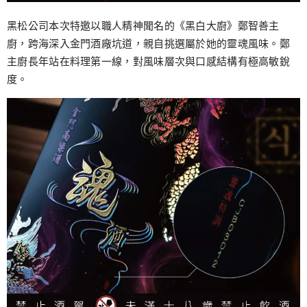
黑松公司本次特邀以職人精神聞名的《黑白大廚》鄭智善主
廚，跨海深入金門酒廠坑道，親自挑選屬於她的靈魂風味。鄭
主廚長年站在料理第一線，對風味層次與口感結構有極高敏銳
度。