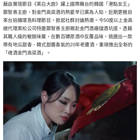
跳
藉由實境節目《黑白大廚》躍上國際舞台的韓國「港點女王」
至
鄭智善主廚，對金門高粱酒的熱愛早已廣為人知，近期更親自
主
來台拍攝環島料理節目，掀起社群討論熱潮。今50度以上金高
要
總代理黑松公司特邀鄭智善主廚親赴金門酒廠儲酒坑道，憑藉
內
其職人級的敏銳味蕾，在數百罈原酒中反覆品味，挑選出一款
容
帶有地瓜甜香、韓式甜醬香氣的20年老甕酒，重磅推出全新的
「魂酒金門高粱酒」。