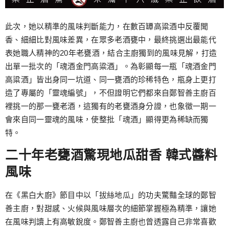
此次，她以精準的風味判斷能力，在數百罈高粱酒中反覆聞
香、細細比對風味差異，在眾多老酒甕中，最終挑選出最能代
表她職人精神的20年老甕酒，結合主廚獨到的風味見解，打造
出單一批次的「魂酒金門高粱酒」。為彰顯每一瓶「魂酒金門
高粱酒」皆出身同一坑道、同一甕酒的珍稀特色，瓶身上更打
造了專屬的「靈魂編號」，不但證明它們都來自鄭智善主廚百
裡挑一的那一甕老酒，這獨有的老甕酒身分證，也象徵一期一
會來自同一靈魂的風味，使整批「魂酒」顯得更為稀缺而獨
特。
二十年老甕酒驚現地瓜甜香 韓式醬料
風味
在《黑白大廚》節目中以「拔絲地瓜」的功夫驚豔全球的鄭智
善主廚，對甜感、火候與風味層次的細節掌握極為精準，讓她
在風味判讀上有高敏銳度。鄭智善主廚也曾透露自己非常喜歡