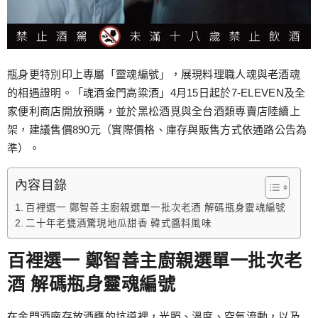
瓶身更特別印上專屬「靈魂編號」，展現料理職人魂與老酒魂
的相遇證明。「魂酒金門高粱酒」4月15日起於7-ELEVEN及全
家便利商店開放預購，並於黑松酒覓與全台酒類專賣店陸續上
架，建議售價890元（實際價格、庫存與販售方式依通路公告為
準）。
內容目錄
百裡選一 鄭智善主廚親選單一批次老酒 解碼瓶身靈魂編號
二十年老甕酒驚現地瓜甜香 韓式醬料風味
百裡選一 鄭智善主廚親選單一批次老
酒 解碼瓶身靈魂編號
在金門酒廠存放酒甕的坑道裡，光照、溫度、空氣流動，以及