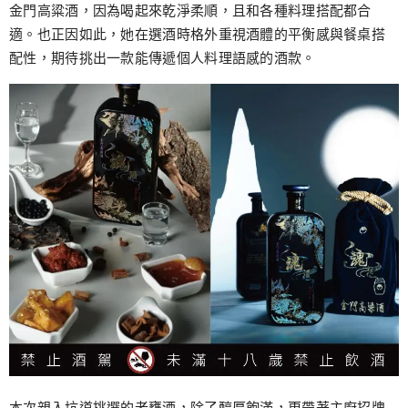
金門高粱酒，因為喝起來乾淨柔順，且和各種料理搭配都合
適。也正因如此，她在選酒時格外重視酒體的平衡感與餐桌搭
配性，期待挑出一款能傳遞個人料理語感的酒款。
本次親入坑道挑選的老甕酒，除了醇厚飽滿，更帶著主廚招牌