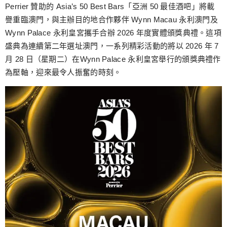
跳
Perrier 贊助的 Asia’s 50 Best Bars「亞洲 50 最佳酒吧」將載
至
譽重臨澳門，與主辦目的地合作夥伴 Wynn Macau 永利澳門及
主
Wynn Palace 永利皇宮攜手合辦 2026 年度實體頒獎典禮。這項
要
盛典為連續第二年選址澳門，一系列精彩活動的將以 2026 年 7
內
月 28 日（星期二）在Wynn Palace 永利皇宮舉行的頒獎典禮作
容
為壓軸，迎來最令人振奮的時刻。