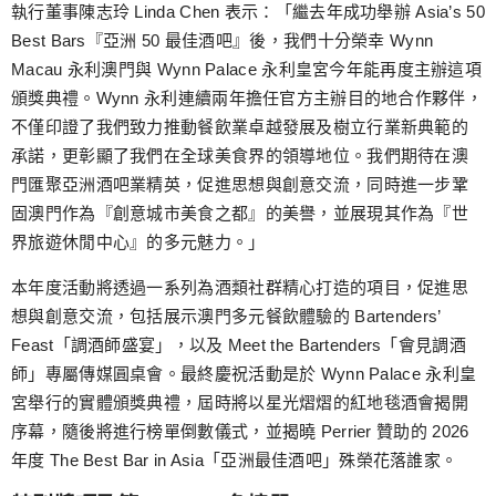
執行董事陳志玲 Linda Chen 表示：「繼去年成功舉辦 Asia’s 50
Best Bars『亞洲 50 最佳酒吧』後，我們十分榮幸 Wynn
Macau 永利澳門與 Wynn Palace 永利皇宮今年能再度主辦這項
頒獎典禮。Wynn 永利連續兩年擔任官方主辦目的地合作夥伴，
不僅印證了我們致力推動餐飲業卓越發展及樹立行業新典範的
承諾，更彰顯了我們在全球美食界的領導地位。我們期待在澳
門匯聚亞洲酒吧業精英，促進思想與創意交流，同時進一步鞏
固澳門作為『創意城市美食之都』的美譽，並展現其作為『世
界旅遊休閒中心』的多元魅力。」
本年度活動將透過一系列為酒類社群精心打造的項目，促進思
想與創意交流，包括展示澳門多元餐飲體驗的 Bartenders’
Feast「調酒師盛宴」，以及 Meet the Bartenders「會見調酒
師」專屬傳媒圓桌會。最終慶祝活動是於 Wynn Palace 永利皇
宮舉行的實體頒獎典禮，屆時將以星光熠熠的紅地毯酒會揭開
序幕，隨後將進行榜單倒數儀式，並揭曉 Perrier 贊助的 2026
年度 The Best Bar in Asia「亞洲最佳酒吧」殊榮花落誰家。