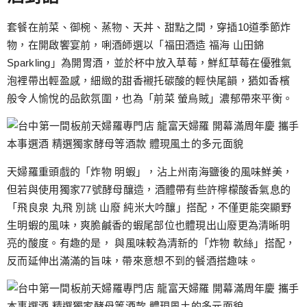
套餐在前菜、御椀、蒸物、天丼、甜點之間，穿插10道季節炸
物，在開啟饗宴前，唎酒師選以「福田酒造 福海 山田錦
Sparkling」為開胃酒，並於杯中放入草莓，鮮紅草莓在優雅氣
泡裡帶出輕盈感，細緻的甜香襯托碳酸的輕快尾韻，猶如香檳
般令人愉悅的品飲氛圍，也為「前菜 螢烏賊」濃郁帶來平衡。
天婦羅重頭戲的「炸物 明蝦」，沾上州南海鹽後的風味鮮美，
但若與使用獨家77號酵母釀造，酒體帶有些許檸檬酸香氣息的
「飛良泉 丸飛 別誂 山廢 純米大吟釀」搭配，不僅更能突顯野
生明蝦的風味，爽脆鹹香的蝦尾部位也體現出山廢更為清晰明
亮的酸度。有趣的是， 與風味較為清新的「炸物 軟絲」搭配，
反而延伸出滿滿的旨味，帶來意想不到的餐酒搭趣味。