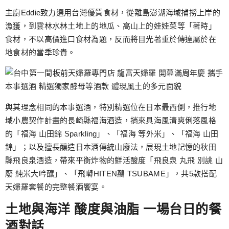
主廚Eddie致力選用台灣優質食材，從離島澎湖海域捕撈上岸的
漁獲，到雲林水林土地上的地瓜、高山上的娃娃菜等「著時」
食材，不以高價進口食材為題，反而將目光著重於傳達屬於在
地食材的當季珍貴。
與其理念相同的本事選酒，特別精選位在日本最西側，推行地
域小農契作計畫的長崎縣福海酒造，捎來具海風清爽俐落風格
的「福海 山田錦 Sparkling」、「福海 等外米」、「福海 山田
錦」；以及擅長釀造日本酒傳統山廢法，展現土地記憶的秋田
縣飛良泉酒造，帶來平衡炸物的鮮活酸度「飛良泉 丸飛 別誂 山
廢 純米大吟釀」、「飛囀HITEN䴏 TSUBAME」，共5款搭配
天婦羅套餐的完整餐酒饗宴。
土地與海洋 酸度與油脂 一場台日的餐
酒對話