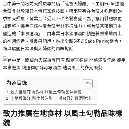
跳
台中第一間板前天婦羅專門店「龍富天婦羅」，主廚Eddie透過
至
台灣食材詮釋日本傳統烹調技藝，帶來只有在台灣才吃得到的
主
季節天婦羅，開業至今受到不少老饕喜愛。為了讓用餐體驗更
要
加完整，攜手同樣推廣台灣素材不遺餘力，將台灣茶帶到日本
內
釀造的「本事選酒」，由專業日本酒唎酒師精選著重當地風土
容
的福海酒造、飛良泉酒造，推出全新5杯式Sake Pairing組合，
藉以展開日本酒與天婦羅的風味對話。
內容目錄
致力推廣在地食材 以風土勾勒品味樣貌
土地與海洋 酸度與油脂 一場台日的餐酒對話
致力推廣在地食材 以風土勾勒品味樣
貌