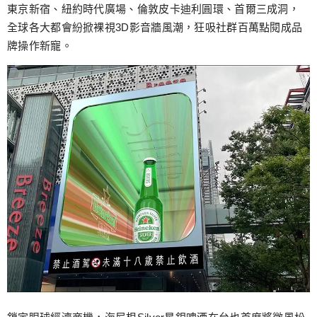
跳
東京新宿、紐約時代廣場、倫敦皮卡迪利圓環、首爾三成洞，
至
全球各大都會紛掀裸視3D影音牆風潮，狂吸社群百萬點閱成品
主
牌操作新寵。
要
內
容