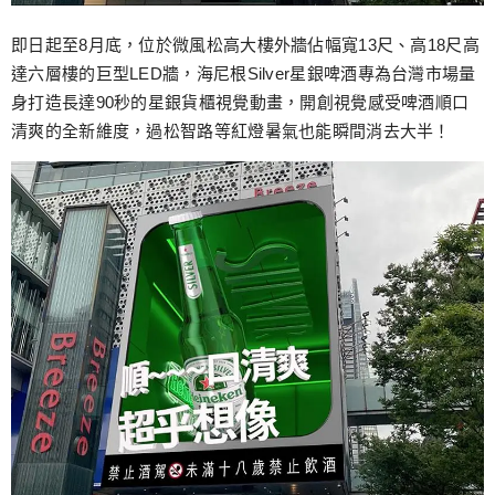
即日起至8月底，位於微風松高大樓外牆佔幅寬13尺、高18尺高
達六層樓的巨型LED牆，海尼根Silver星銀啤酒專為台灣市場量
身打造長達90秒的星銀貨櫃視覺動畫，開創視覺感受啤酒順口
清爽的全新維度，過松智路等紅燈暑氣也能瞬間消去大半！