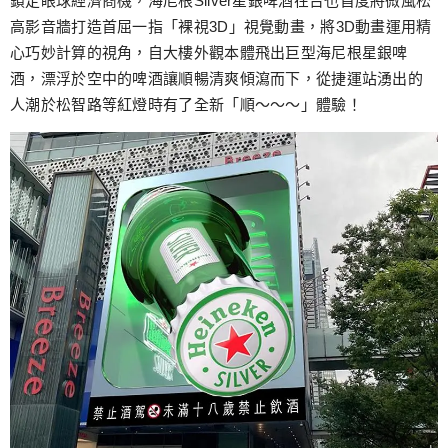
鎖定眼球經濟商機，海尼根Silver星銀啤酒在台也首度將微風松
高影音牆打造首屈一指「裸視3D」視覺動畫，將3D動畫運用精
心巧妙計算的視角，自大樓外觀本體飛出巨型海尼根星銀啤
酒，漂浮於空中的啤酒讓順暢清爽傾瀉而下，從捷運站湧出的
人潮於松智路等紅燈時有了全新「順～～～」體驗！