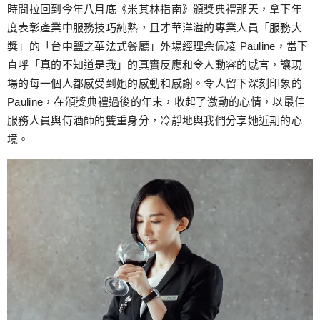
跳
時間拉回到今年八月底《米其林指南》頒獎典禮那天，拿下年
至
度表彰產業中服務技巧純熟，且才華洋溢的專業人員「服務大
主
獎」的「台中鹽之華法式餐廳」外場經理余佩凌 Pauline，當下
要
直呼「真的不知道是我」的真實反應和令人動容的感言，讓現
內
場的每一個人都感受到她的感動和感謝。令人留下深刻印象的
容
Pauline，在頒獎典禮過後的年末，收起了激動的心情，以最佳
服務人員與侍酒師的雙重身分，冷靜地與我們分享她近期的心
境。