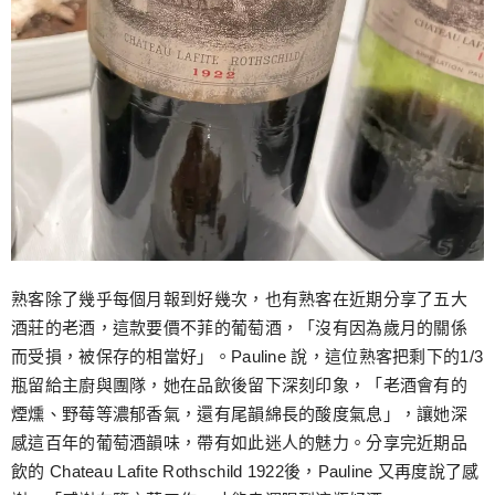
熟客除了幾乎每個月報到好幾次，也有熟客在近期分享了五大
酒莊的老酒，這款要價不菲的葡萄酒，「沒有因為歲月的關係
而受損，被保存的相當好」。Pauline 說，這位熟客把剩下的1/3
瓶留給主廚與團隊，她在品飲後留下深刻印象，「老酒會有的
煙燻、野莓等濃郁香氣，還有尾韻綿長的酸度氣息」，讓她深
感這百年的葡萄酒韻味，帶有如此迷人的魅力。分享完近期品
飲的 Chateau Lafite Rothschild 1922後，Pauline 又再度說了感