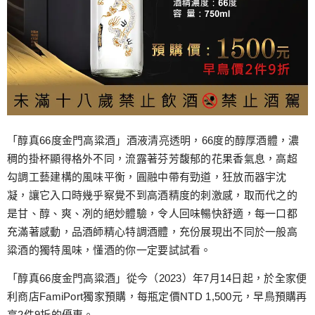
「醇真66度金門高粱酒」酒液清亮透明，66度的醇厚酒體，濃
稠的掛杯顯得格外不同，流露著芬芳馥郁的花果香氣息，高超
勾調工藝建構的風味平衡，圓融中帶有勁道，狂放而器宇沈
凝，讓它入口時幾乎察覺不到高酒精度的刺激感，取而代之的
是甘、醇、爽、冽的絕妙體驗，令人回味暢快舒適，每一口都
充滿著感動，品酒師精心特調酒體，充份展現出不同於一般高
粱酒的獨特風味，懂酒的你一定要試試看。
「醇真66度金門高粱酒」從今（2023）年7月14日起，於全家便
利商店FamiPort獨家預購，每瓶定價NTD 1,500元，早鳥預購再
享2件9折的優惠。