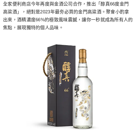
跳
全家便利商店今年再度與金酒公司合作，推出「醇真66度金門
至
高粱酒」，絕對是2023年最夯必買的金門高粱酒。聚會小酌拿
主
出來，酒精濃度66%的極致風味震撼，讓你一秒就成為所有人的
要
焦點，展現獨特的個人品味。
內
容