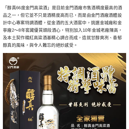
「醇真66度金門高粱酒」是目前金門酒廠市售酒精度最高的酒
品之一，但它並不只是酒精度高而已，而是由金門酒廠酒體設
計中心專案特調酒體，從金酒的五大酒窖中，挑選金城廠和金
寧廠2～8年窖藏優質頭段酒心，特別加入10年金城老廠陳高，
及本土契作糯紅高粱酒基精心調合而成，造就甘醇爽冽、香郁
醇真的風味，與令人難忘的絕妙感受。