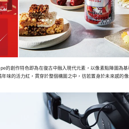
ppe的創作特色即為在復古中融入現代元素，以像素點陣圖為基礎
加上充滿年味的活力紅，貫穿於整個構圖之中，彷若置身於未來感