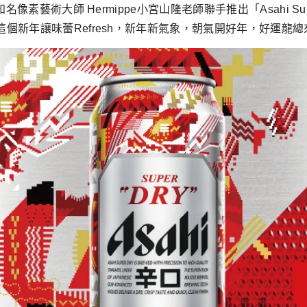
日本知名像素藝術大師 Hermippe小宮山隆老師聯手推出「Asahi
，在這個新年讓味蕾Refresh，新年新氣象，朝氣開好年，好運龍