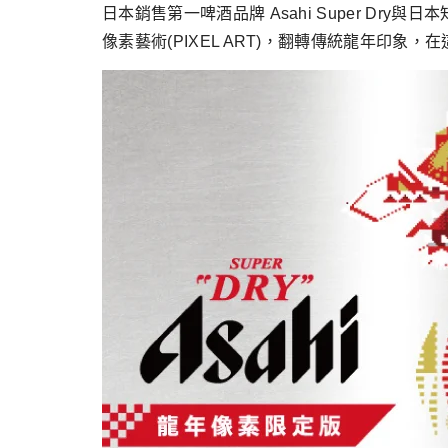
跳
日本銷售第一啤酒品牌 Asahi Super Dry與
至
像素藝術(PIXEL ART)，翻轉傳統龍年印象
主
要
內
容