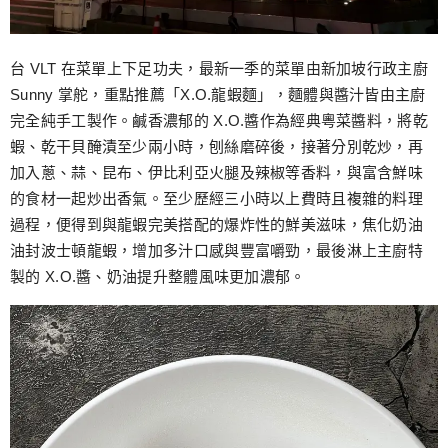
台 VLT 在菜單上下足功夫，最新一季的菜單由新加坡行政主廚
Sunny 掌舵，重點推薦「X.O.龍蝦麵」，麵體與醬汁皆由主廚
完全純手工製作。鹹香濃郁的 X.O.醬作為經典粵菜醬料，將乾
蝦、乾干貝醃漬至少兩小時，刨絲磨碎後，接著分別乾炒，再
加入蔥、蒜、昆布、伊比利亞火腿及辣椒等香料，與富含鮮味
的食材一起炒出香氣。至少歷經三小時以上費時且複雜的料理
過程，便得到與龍蝦完美搭配的爆炸性的鮮美滋味，焦化奶油
油封波士頓龍蝦，增加多汁口感與豐富嚼勁，最後淋上主廚特
製的 X.O.醬、奶油提升整體風味更加濃郁。