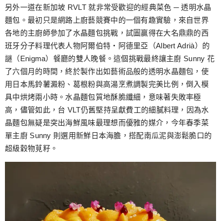
另外一道在新加坡 RVLT 就非常受歡迎的經典菜色 ─ 透明水晶
麵包。最初只是網路上廚藝競賽中的一個有趣實驗，來自世界
各地的主廚師參加了水晶麵包挑戰，試圖贏得在大名鼎鼎的西
班牙分子料理代表人物阿爾伯特‧阿德里亞（Albert Adrià）的
謎（Enigma）餐廳的雙人晚餐。這個挑戰最終讓主廚 Sunny 花
了六個月的時間，終於製作出如藝術品般的透明水晶麵包，使
用日本馬鈴薯澱粉、葛根粉與高湯烹煮調製完美比例，倒入模
具中烘烤兩小時。水晶麵包質地酥脆纖細，意味著失敗率極
高，儘管如此，台 VLT仍舊堅持呈獻費工的細膩料理，因為水
晶麵包無疑是突出海鮮風味最理想而優雅的媒介，今年春季菜
單主廚 Sunny 則選用新鮮日本海膽，搭配南瓜泥與澎鬆脆口的
超級穀物莧籽。