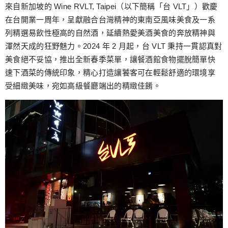
跳
來自新加坡的 Wine RVLT, Taipei（以下簡稱「台 VLT」）歡慶
至
在台開業一周年，呈獻融合台灣精神的東南亞風味美食及一系
主
列精選易飲性極高的自然酒，延續熱愛美酒美食的奔放精神與
要
渾然天成的狂野魅力。2024 年 2 月起，台 VLT 秉持一貫認真對
內
美食絕不妥協，推出全新春季菜單，讓餐酒館食物擺脫簡單快
容
速下酒菜的傳統印象，精心打造讓饕客可在輕鬆舒適的環境享
受細緻美味，宛如高級餐廳端出的精緻佳餚。