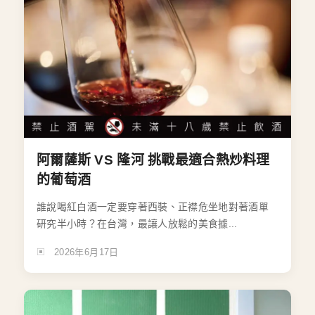
阿爾薩斯 VS 隆河 挑戰最適合熱炒料理
的葡萄酒
誰說喝紅白酒一定要穿著西裝、正襟危坐地對著酒單
研究半小時？在台灣，最讓人放鬆的美食據...
2026年6月17日