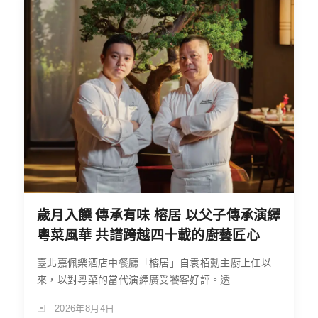
歲月入饌 傳承有味 榕居 以父子傳承演繹
粵菜風華 共譜跨越四十載的廚藝匠心
臺北嘉佩樂酒店中餐廳「榕居」自袁栢勳主廚上任以
來，以對粵菜的當代演繹廣受饕客好評。透...
2026年8月4日