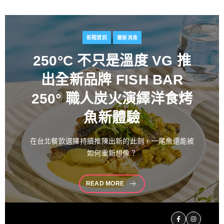
新聞資訊
最新消息
百富攜手金獎藝術家
推出
花時心藝限量禮盒 循四季
流轉描繪時間之美 演繹過
桶工藝經典 獻禮中秋
中秋佳節向來是傳遞情誼與分享珍藏的重要時刻。堅
持百年製酒工藝
READ MORE