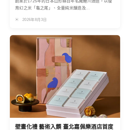
創業於1725年的日本山形縣百年名藏鯉川酒造，以復
育幻之米「龜之尾」、全量純米釀造及...
2026年8月3日
壁畫化禮 藝術入饌 臺北嘉佩樂酒店首度