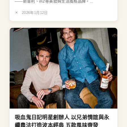
——新普利、m2等美妝與生活風格品牌，...
2026年1月12日
吸血鬼日記明星創辦人 以兄弟情誼與永
續農法打造波本經典 五款風味齊發