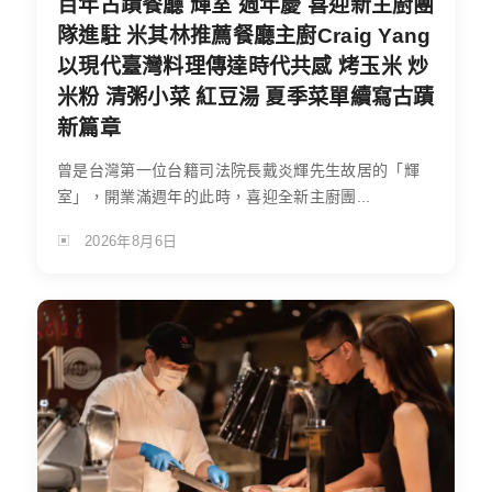
百年古蹟餐廳 輝室 週年慶 喜迎新主廚團
隊進駐 米其林推薦餐廳主廚Craig Yang
以現代臺灣料理傳達時代共感 烤玉米 炒
米粉 清粥小菜 紅豆湯 夏季菜單續寫古蹟
新篇章
曾是台灣第一位台籍司法院長戴炎輝先生故居的「輝
室」，開業滿週年的此時，喜迎全新主廚團...
2026年8月6日