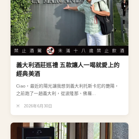
義大利酒莊巡禮 五款讓人一喝就愛上的
經典美酒
Ciao，最近的陽光讓我想到義大利托斯卡尼的艷陽，
之前跑了一趟義大利，從波隆那、佛羅...
2026年6月30日