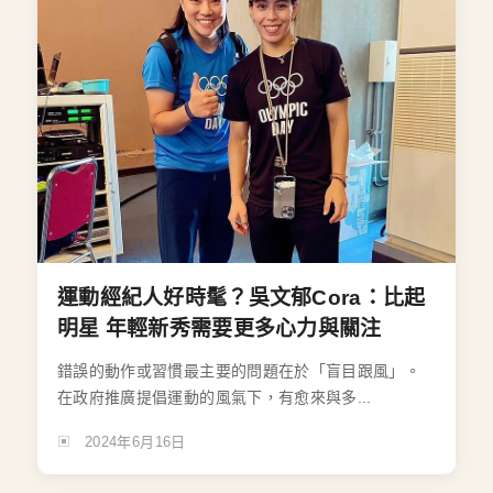
運動經紀人好時髦？吳文郁Cora：比起
明星 年輕新秀需要更多心力與關注
錯誤的動作或習慣最主要的問題在於「盲目跟風」。
在政府推廣提倡運動的風氣下，有愈來與多...
2024年6月16日