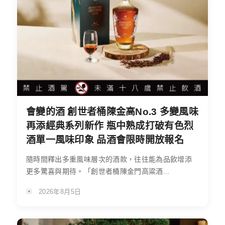
會變的酒 創世者桶陳金高No.3 多變風味
再添經典系列新作 瓶中熟成打破有色烈
酒單一風味印象 品酒會限時開放報名
隨時間釋出多重風味層次的酒款，往往能為品飲增添
更多驚喜與期待。「創世者桶陳金門高粱酒...
2026年8月5日