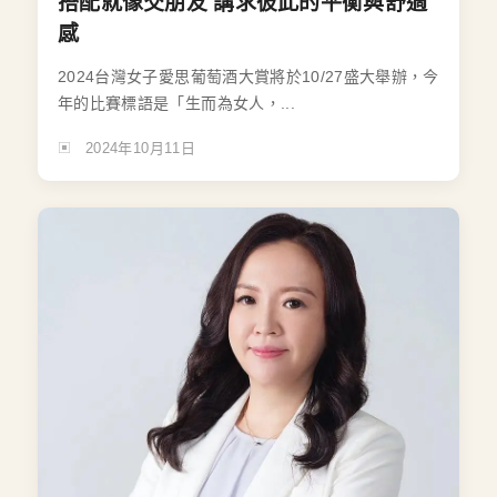
搭配就像交朋友 講求彼此的平衡與舒適
感
2024台灣女子愛思葡萄酒大賞將於10/27盛大舉辦，今
年的比賽標語是「生而為女人，...
2024年10月11日