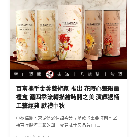
百富攜手金獎藝術家 推出 花時心藝限量
禮盒 循四季流轉描繪時間之美 演繹過桶
工藝經典 獻禮中秋
中秋佳節向來是傳遞情誼與分享珍藏的重要時刻。堅
持百年製酒工藝的單一麥芽威士忌品牌TH...