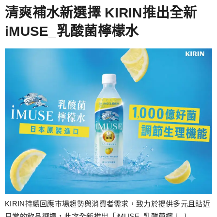
跳
清爽補水新選擇 KIRIN推出全新
至
iMUSE_乳酸菌檸檬水
主
要
內
容
KIRIN持續回應市場趨勢與消費者需求，致力於提供多元且貼近
日常的飲品選擇，此次全新推出「iMUSE_乳酸菌檸 […]