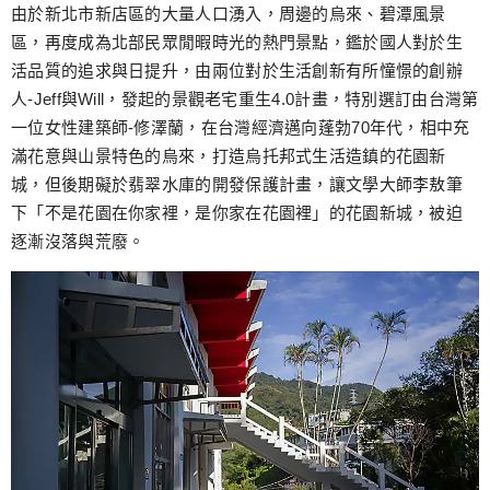
跳
由於新北市新店區的大量人口湧入，周邊的烏來、碧潭風景
至
區，再度成為北部民眾閒暇時光的熱門景點，鑑於國人對於生
主
活品質的追求與日提升，由兩位對於生活創新有所憧憬的創辦
要
人-Jeff與Will，發起的景觀老宅重生4.0計畫，特別選訂由台灣第
內
一位女性建築師-修澤蘭，在台灣經濟邁向蓬勃70年代，相中充
容
滿花意與山景特色的烏來，打造烏托邦式生活造鎮的花園新
城，但後期礙於翡翠水庫的開發保護計畫，讓文學大師李敖筆
下「不是花園在你家裡，是你家在花園裡」的花園新城，被迫
逐漸沒落與荒廢。