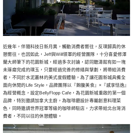
近幾年，伴隨科技日新月異，觸動消費者嚮往，反璞歸真的休
憩嚮往，也因如此，Jeff與Will領軍的經營團隊，十分喜愛修澤
蘭大師筆下的花園新城，經過多次討論，認同聽濤館有如一塊
未琢磨完成的璞玉，只要經過完善的修繕與擘劃，將帶給消費
者，不同於水泥叢林的美式度假體驗，為了讓花園新城具備全
面向休閒的Life Style，品牌團隊以『飽腹美食』×『感享恬逸』
為經營概念，設定BellyFlopp Cafe，為花園新城重啟的第一個
品牌，特別邀請加拿大主廚，為咖啡廳設計專屬創意料理菜
色，同時邀請世界冠軍等級的咖啡師駐店，力求帶給北台灣消
費者，不同以往的休憩體驗。