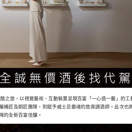
品酩之旅，以視覺藝術、互動裝置呈現百富「一心造一藝」的工
屬桶匠及銅匠團隊，到賦予威士忌靈魂的首席調酒師。此次也將
灣的全新百富佳釀。