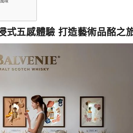
富風味
浸式五感體驗 打造藝術品酩之