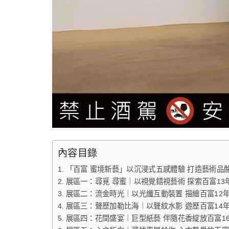
內容目錄
「百富 蜜境新藝」以沉浸式五感體驗 打造藝術品
展區一：尋覓 尋蜜｜以視覺錯視藝術 探索百富13
展區二：流金時光｜以光纖互動裝置 描繪百富12
展區三：聲歷加勒比海｜以聲紋水影 遊歷百富14
展區四：花間盛宴｜巨型紙藝 伴隨花香綻放百富1