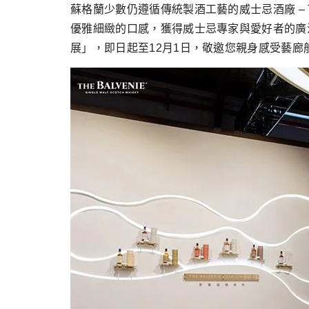
跳
蘇格蘭少數仍遵循傳統製酒工藝的威士忌酒廠 – 
至
優雅細緻的口感，獲得威士忌專家與愛好者的廣
主
展」，即日起至12月1日，敬邀您親身感受藝
要
內
容