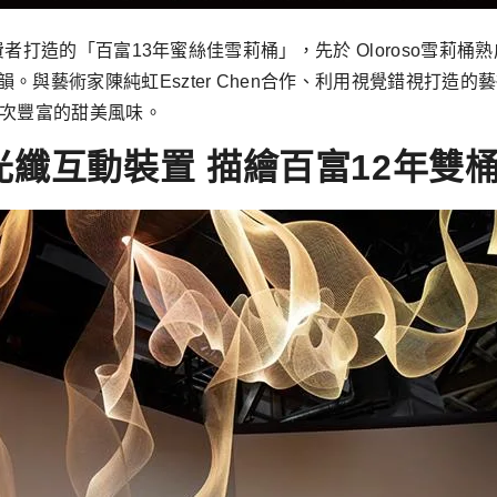
灣消費者打造的「百富13年蜜絲佳雪莉桶」，先於 Oloroso雪莉桶
與藝術家陳純虹Eszter Chen合作、利用視覺錯視打造
層次豐富的甜美風味。
纖互動裝置 描繪百富12年雙