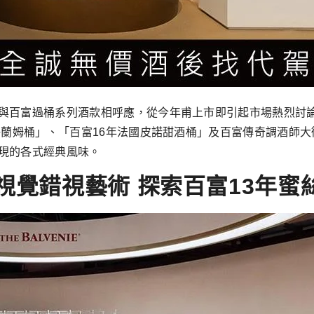
與百富過桶系列酒款相呼應，從今年甫上市即引起市場熱烈討論
海蘭姆桶」、「百富16年法國皮諾甜酒桶」及百富傳奇調酒師大
現的各式經典風味。
視覺錯視藝術 探索百富13年蜜