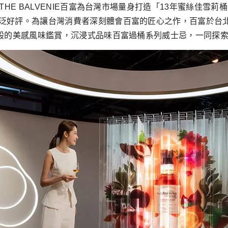
THE BALVENIE百富為台灣市場量身打造「13年蜜絲佳
泛好評。為讓台灣消費者深刻體會百富的匠心之作，百富於台北
廊般的美感風味鑑賞，沉浸式品味百富過桶系列威士忌，一同探