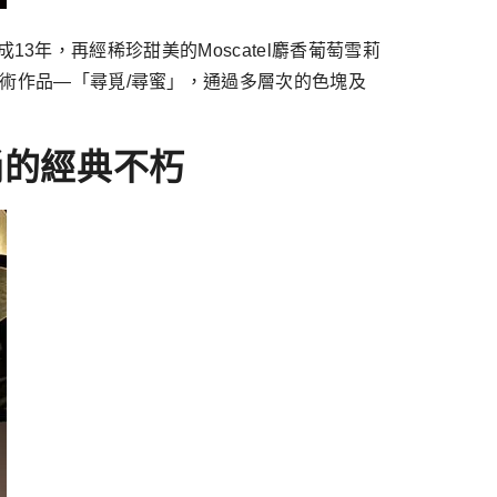
熟成13年，再經稀珍甜美的Moscatel麝香葡萄雪莉
的藝術作品—「尋覓/尋蜜」，通過多層次的色塊及
桶的經典不朽