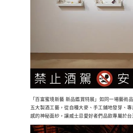
「百富蜜境新藝 新品鑑賞特展」如同一場藝術
五大製酒工藝，從自種大麥、手工鋪地發芽、專
感的神秘面紗，讓威士忌愛好者們品飲專屬於台