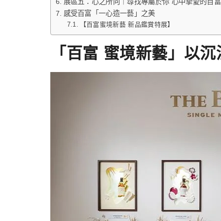
展區五：心之所向｜尋找專屬於你 心中摯愛的百
感受百富「一心造一藝」之美
【百富蜜境新藝 新品鑑賞特展】
「百富 蜜境新藝」以沉