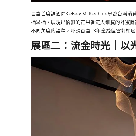
百富首席調酒師Kelsey McKechnie專為台
桶過桶，展現出優雅的花果香氣與細膩的蜂蜜餘韻。
不同角度的詮釋，呼應百富13年蜜絲佳雪莉桶
展區二：流金時光｜以光