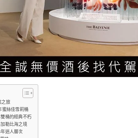
酩之旅
年蜜絲佳雪莉桶
年雙桶的經典不朽
年加勒比海之境
6年迷人層次