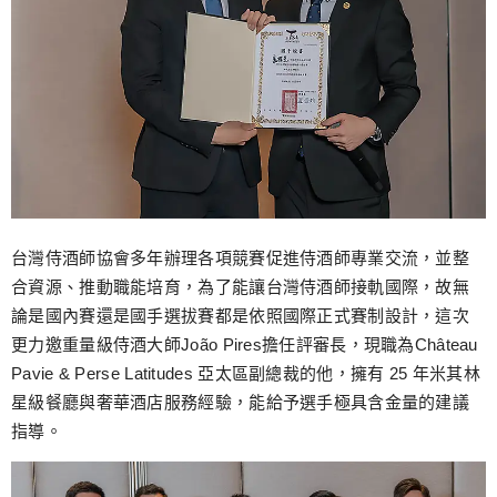
台灣侍酒師協會多年辦理各項競賽促進侍酒師專業交流，並整
合資源、推動職能培育，為了能讓台灣侍酒師接軌國際，故無
論是國內賽還是國手選拔賽都是依照國際正式賽制設計，這次
更力邀重量級侍酒大師João Pires擔任評審長，現職為Château
Pavie & Perse Latitudes 亞太區副總裁的他，擁有 25 年米其林
星級餐廳與奢華酒店服務經驗，能給予選手極具含金量的建議
指導。