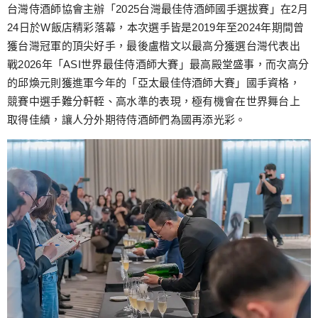
跳
台灣侍酒師協會主辦「2025台灣最佳侍酒師國手選拔賽」在2月
至
24日於W飯店精彩落幕，本次選手皆是2019年至2024年期間曾
主
獲台灣冠軍的頂尖好手，最後盧楷文以最高分獲選台灣代表出
要
戰2026年「ASI世界最佳侍酒師大賽」最高殿堂盛事，而次高分
內
的邱煥元則獲進軍今年的「亞太最佳侍酒師大賽」國手資格，
容
競賽中選手難分軒輊、高水準的表現，極有機會在世界舞台上
取得佳績，讓人分外期待侍酒師們為國再添光彩。