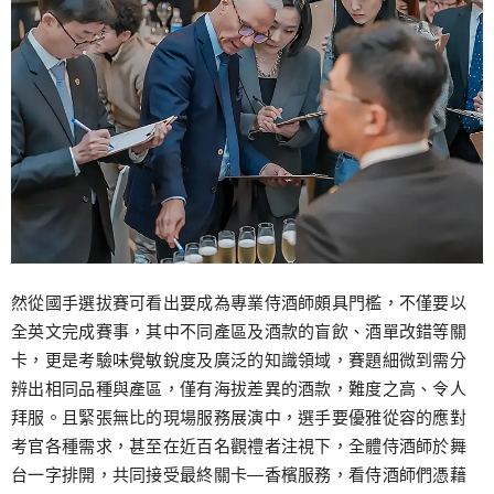
然從國手選拔賽可看出要成為專業侍酒師頗具門檻，不僅要以
全英文完成賽事，其中不同產區及酒款的盲飲、酒單改錯等關
卡，更是考驗味覺敏銳度及廣泛的知識領域，賽題細微到需分
辨出相同品種與產區，僅有海拔差異的酒款，難度之高、令人
拜服。且緊張無比的現場服務展演中，選手要優雅從容的應對
考官各種需求，甚至在近百名觀禮者注視下，全體侍酒師於舞
台一字排開，共同接受最終關卡—香檳服務，看侍酒師們憑藉