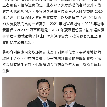
王者風範。值得注意的是，此次除了大眾熟悉的老將之外，後
起之秀也來勢洶洶，陣容包含台灣首位獲侍酒大師認證的 2019
年台灣最佳侍酒師大賽冠軍盧楷文，以及歷屆在台灣最佳侍酒
師大賽脫穎而出的一眾高手—2021 年冠軍陳冠璋、2022 年冠軍
黃嘉偉、2023 年冠軍邱煥元、2024 年冠軍張哲豪，最年輕的選
手才屆30歲就累積了極佳口碑與深厚實力，戰況膠著到直至晚
宴期間才公布結果。
最終分別由盧楷文及邱煥元成為正副國手代表，張哲豪獲得備
取國手資格，但在場貴賓享受一場精彩萬分的巔峰競賽後，無
不為所有選手歡呼，也驚嘆如今百花齊放使人看見餐飲業蓬勃
生機。