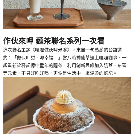
作伙來呷 麵茶聯名系列一次看
這次聯名主題《嘎哩做伙呷米爹》，來自一句熟悉的台語邀
約：「做伙呷甜、呷幸福。」當八時神仙草遇上嘎哩咖啡，一
起重新詮釋記憶中童年的麵茶，利用創新思維加入奶蓋、布蕾
等元素，不只好吃好喝，更像是生活中一場溫柔的惦記。