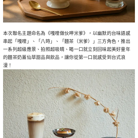
本次聯名主題命名為《嘎哩做伙呷米爹》，以幽默的台味語感
串起「嘎哩」、「八時」、「麵茶（米爹）」三方角色，推出
一系列超級應景、拍照超吸睛、喝一口就立刻回味起美好童年
的麵茶奶蓋仙草甜品與飲品，讓你從第一口就感受到台式浪
漫！