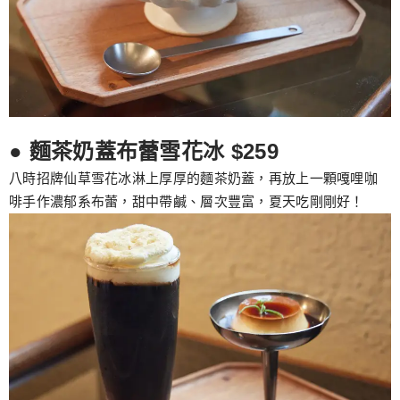
● 麵茶奶蓋布蕾雪花冰 $259
八時招牌仙草雪花冰淋上厚厚的麵茶奶蓋，再放上一顆嘎哩咖
啡手作濃郁系布蕾，甜中帶鹹、層次豐富，夏天吃剛剛好！