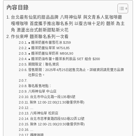
跳
內容目錄
至
台北最有仙氣的甜品品牌 八時神仙草 與文青系人氣咖啡廳
主
嘎哩咖啡 首度攜手推出聯名系列 以復古味十足的 麵茶 為主
要
角 激盪出台式創新甜點新火花
內
作伙來呷 麵茶聯名系列一次看
容
● 麵茶奶蓋布蕾雪花冰 $259
● 麵茶奶蓋仙草茶 M75/L85
● 麵茶奶蓋仙草奶茶 M80/L90
● 麵茶奶油布蕾＋麵茶系列飲品 SET 組合 $200
期間限定｜聯名資訊
發售期間：2025年4月25日起售完為止，詳細資訊請見雙方品牌
社群公告。
聯名販售地點：
八時神仙草 中山店
台北市中山北路一段135巷5號
無休 12:00-22:00(21:30後僅供外帶)
…
八時神仙草 松菸店
台北市忠孝東路四段553巷22弄12號
無休 12:00-21:00(20:30後僅供外帶)
…
嘎哩咖啡