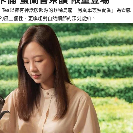
G Tea以擁有神話般起源的珍稀烏龍「鳳凰單叢蜜蘭香」為靈
的風土個性，更喚起對自然細節的深刻感知。