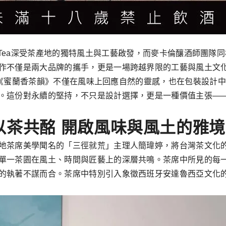
bank：「JING Tea深受茶產地的獨特風土與工藝啟發，而麥卡倫
作不僅是兩大品牌的攜手，更是一場跨越界限的工藝與風土文
麥卡倫《蜜蘭香茶韻》不僅在風味上回應自然的靈感，也在包裝設
。這份對永續的堅持，不只是設計選擇，更是一種價值主張—
以茶共酩 開啟風味與風土的雅
地茶席美學聞名的「三徑就荒」主理人簡瑋婷，將台灣茶文化
單一茶園在風土、時間與匠藝上的深層共鳴。茶席中所見的每
的執著不謀而合。茶席中特別引入象徵西班牙安達魯西亞文化