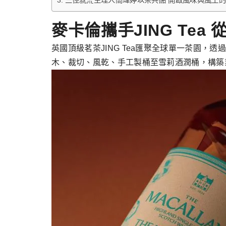
三徑就荒主理人簡瑋婷以茶共酩 開啟風味與風土
麥卡倫攜手JING Te
英國頂級茗茶JING Tea匯聚全球單一茶園
木、裁切、風乾、手工製桶至雪莉酒潤桶，構築