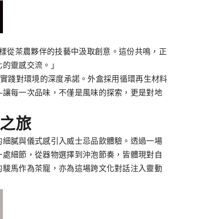
釀酒師團隊同樣從茶農夥伴的技藝中汲取創意。這份共鳴，正
化的靈感交流。」
計中實踐對環境的深度承諾。外盒採用循環再生材料
—讓每一次品味，不僅是風味的探索，更是對地
境之旅
的細膩與儀式感引入威士忌品飲體驗。透過一場
一處細節，從器物選擇到沖泡節奏，皆體現對自
的駿馬作為茶寵，亦為這場跨文化對話注入靈動