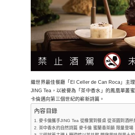
繼世界最佳餐廳「El Celler de Can Roc
JING Tea，以被譽為「茶中香水」的鳳凰單叢蜜
卡倫邁向第三個世紀的嶄新詩篇。
內容目錄
麥卡倫攜手JING Tea 從橡實到餐桌 從茶園到酒
茶中香水的自然詩篇 麥卡倫 蜜蘭香茶韻 限量登場