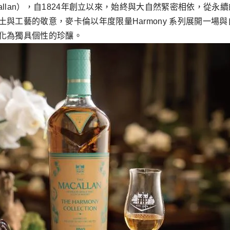
callan），自1824年創立以來，始終與大自然緊密相依，
與工藝的敬意，麥卡倫以年度限量Harmony 系列展開一場
化為獨具個性的珍釀。