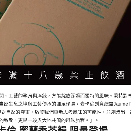
、工藝的孕育與淬鍊，方能綻放深邃而獨特的風味。秉持對卓越品
息之境與工藝傳承的彌足珍貴，麥卡倫創意總監Jaume Ferr
緻詮釋與對自然的尊重，啟發我們重新思考風味的可能性，並創造
的致敬，更是一段與大地共鳴的風味旅程。」。
卡倫 蜜蘭香茶韻 限量登場