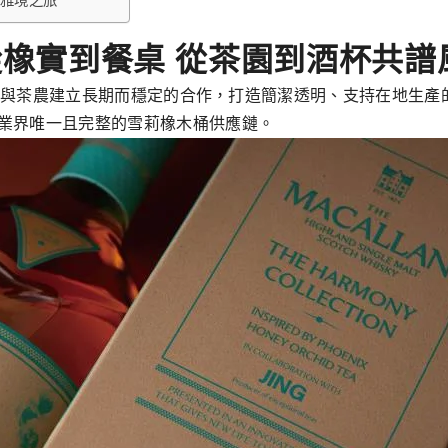
的雅境之旅
a 從橡實到餐桌 從茶園到酒杯共
，透過與茶農建立長期而穩定的合作，打造簡潔透明、支持在地生
業界唯一且完整的雪莉橡木桶供應鏈。