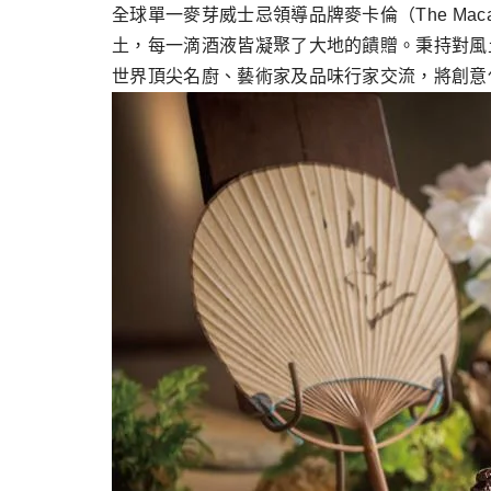
跳
全球單一麥芽威士忌領導品牌麥卡倫（The Ma
至
土，每一滴酒液皆凝聚了大地的饋贈。秉持對風土
主
世界頂尖名廚、藝術家及品味行家交流，將創意
要
內
容