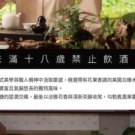
式美學與職人精神中汲取靈感，精選帶有花果香調的美國白橡
豐富且氣韻悠長的獨特風味。
糖的甜潤交織，最後以淡雅花香與清新茶韻收尾，勾勒鳳凰單