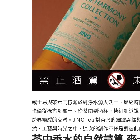
威士忌與茶葉同樣源於純淨水源與沃土，歷經時間
卡倫從橡實到餐桌、從茶園到酒杯，皆細細述說自然生
跨界靈感的交融。JING Tea 對茶葉的細
然、工藝與時光之中，這次的創作不僅是對彼此
茶中香水的自然詩篇 麥