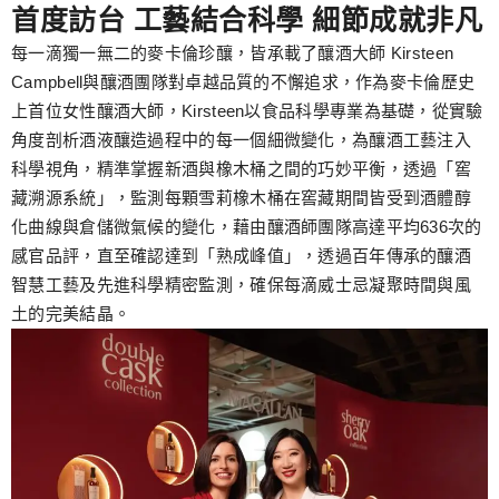
首度訪台 工藝結合科學 細節成就非凡
每一滴獨一無二的麥卡倫珍釀，皆承載了釀酒大師 Kirsteen
Campbell與釀酒團隊對卓越品質的不懈追求，作為麥卡倫歷史
上首位女性釀酒大師，Kirsteen以食品科學專業為基礎，從實驗
角度剖析酒液釀造過程中的每一個細微變化，為釀酒工藝注入
科學視角，精準掌握新酒與橡木桶之間的巧妙平衡，透過「窖
藏溯源系統」，監測每顆雪莉橡木桶在窖藏期間皆受到酒體醇
化曲線與倉儲微氣候的變化，藉由釀酒師團隊高達平均636次的
感官品評，直至確認達到「熟成峰值」，透過百年傳承的釀酒
智慧工藝及先進科學精密監測，確保每滴威士忌凝聚時間與風
土的完美結晶。