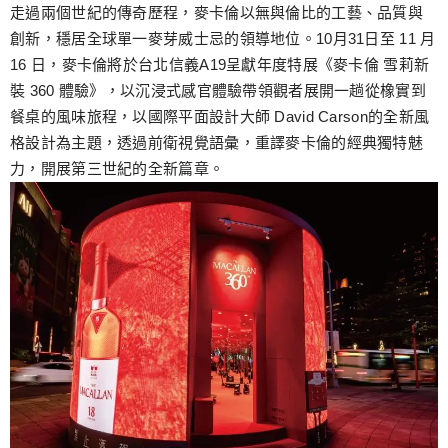
跳
走過兩個世紀的傳奇歷程，麥卡倫以無與倫比的工藝、品質與
至
創新，穩居全球單一麥芽威士忌的領導地位。10月31日至 11 月
主
16 日，麥卡倫將於台北信義A19呈獻年度特展《麥卡倫 雪莉新
要
裝 360 體驗》，以沉浸式感官體驗帶領觀者展開一趟從橡實到
內
餐桌的風味旅程，以國際平面設計大師 David Carson的全新風
容
格設計為主題，透過前衛視覺語彙，重譯麥卡倫的經典獨特魅
力，開展第三世紀的全新篇章。