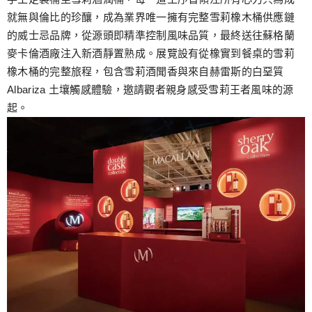
就無與倫比的珍釀，成為業界唯一擁有完整雪莉橡木桶供應鏈
的威士忌品牌，從源頭即精準控制風味品質，最終送往蘇格蘭
麥卡倫酒廠注入新酒靜置熟成。展覽設有從橡實到餐桌的雪莉
橡木桶的完整旅程，包含雪莉酒聞香與來自赫雷斯的白堊質
Albariza 土壤觸感體驗，邀請觀者親身感受雪莉王者風味的源
起。