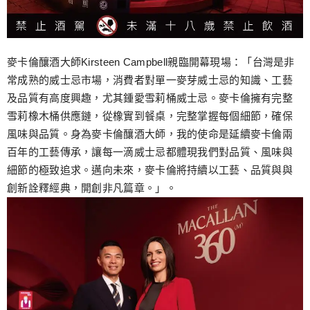
麥卡倫釀酒大師Kirsteen Campbell親臨開幕現場：「台灣是非
常成熟的威士忌市場，消費者對單一麥芽威士忌的知識、工藝
及品質有高度興趣，尤其鍾愛雪莉桶威士忌。麥卡倫擁有完整
雪莉橡木桶供應鏈，從橡實到餐桌，完整掌握每個細節，確保
風味與品質。身為麥卡倫釀酒大師，我的使命是延續麥卡倫兩
百年的工藝傳承，讓每一滴威士忌都體現我們對品質、風味與
細節的極致追求。邁向未來，麥卡倫將持續以工藝、品質與與
創新詮釋經典，開創非凡篇章。」。