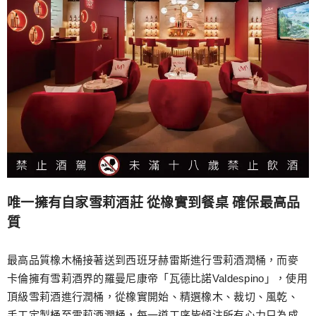
唯一擁有自家雪莉酒莊 從橡實到餐桌 確保最高品
質
最高品質橡木桶接著送到西班牙赫雷斯進行雪莉酒潤桶，而麥
卡倫擁有雪莉酒界的羅曼尼康帝「瓦德比諾Valdespino」，使用
頂級雪莉酒進行潤桶，從橡實開始、精選橡木、裁切、風乾、
手工定製桶至雪莉酒潤桶，每一道工序皆傾注所有心力只為成