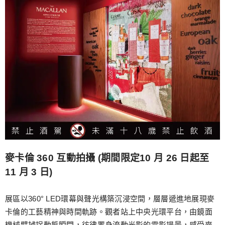
麥卡倫 360 互動拍攝 (期間限定10 月 26 日起至
11 月 3 日)
展區以360° LED環幕與聲光構築沉浸空間，層層遞進地展現麥
卡倫的工藝精神與時間軌跡。觀者站上中央光環平台，由鏡面
機械臂捕捉動態瞬間，彷彿置身流動光影的電影場景，感受麥