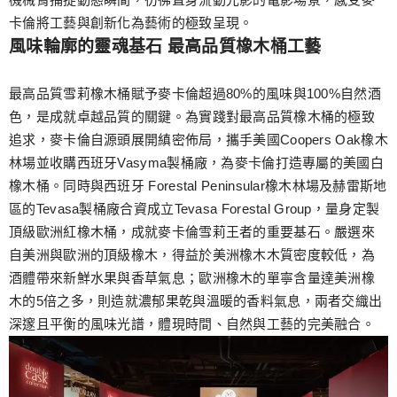
卡倫將工藝與創新化為藝術的極致呈現。
風味輪廓的靈魂基石 最高品質橡木桶工藝
最高品質雪莉橡木桶賦予麥卡倫超過80%的風味與100%自然酒
色，是成就卓越品質的關鍵。為實踐對最高品質橡木桶的極致
追求，麥卡倫自源頭展開縝密佈局，攜手美國Coopers Oak橡木
林場並收購西班牙Vasyma製桶廠，為麥卡倫打造專屬的美國白
橡木桶。同時與西班牙 Forestal Peninsular橡木林場及赫雷斯地
區的Tevasa製桶廠合資成立Tevasa Forestal Group，量身定製
頂級歐洲紅橡木桶，成就麥卡倫雪莉王者的重要基石。嚴選來
自美洲與歐洲的頂級橡木，得益於美洲橡木木質密度較低，為
酒體帶來新鮮水果與香草氣息；歐洲橡木的單寧含量達美洲橡
木的5倍之多，則造就濃郁果乾與溫暖的香料氣息，兩者交織出
深邃且平衡的風味光譜，體現時間、自然與工藝的完美融合。