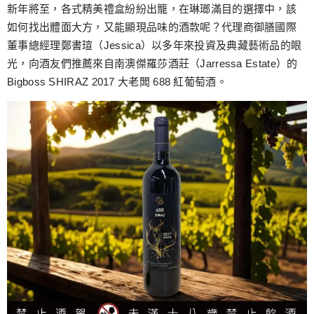
跳
新年將至，各式精美禮盒紛紛出籠，在琳瑯滿目的選擇中，該
至
如何找出體面大方，又能顯現品味的酒款呢？代理商御膳國際
主
董事總經理鄭書瑄（Jessica）以多年來投資及典藏藝術品的眼
要
光，向酒友們推薦來自南澳傑羅莎酒莊（Jarressa Estate）的
內
Bigboss SHIRAZ 2017 大老闆 688 紅葡萄酒。
容