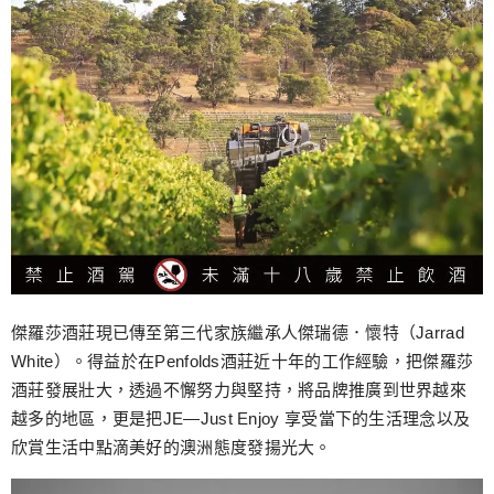
傑羅莎酒莊現已傳至第三代家族繼承人傑瑞德．懷特（Jarrad
White）。得益於在Penfolds酒莊近十年的工作經驗，把傑羅莎
酒莊發展壯大，透過不懈努力與堅持，將品牌推廣到世界越來
越多的地區，更是把JE—Just Enjoy 享受當下的生活理念以及
欣賞生活中點滴美好的澳洲態度發揚光大。