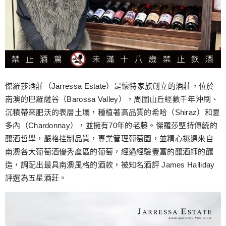
傑羅莎酒莊（Jarressa Estate）是懷特家族創立的酒莊，位於
南澳的巴羅薩谷（Barossa Valley），周圍山丘經數千年沖刷、
沉積帶來肥沃的表層土壤，種植著高品質的希哈（Shiraz）和夏
多內（Chardonnay），並擁有70年的老藤。傑羅莎堅持傳統的
釀酒哲學，嚴格控制品質，專業管理葡萄園，並精心挑選來自
南澳各大葡萄酒優秀產區的葡萄，經過經驗豐富的釀酒師的釀
造，調配出最具南澳風格的酒款，被知名酒評 James Halliday
評選為五星酒莊。