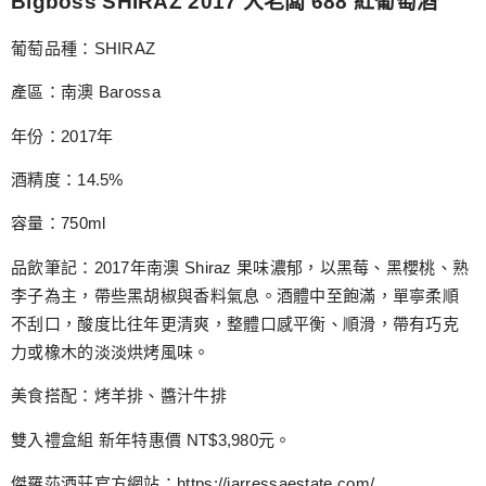
Bigboss SHIRAZ 2017 大老闆 688 紅葡萄酒
葡萄品種：SHIRAZ
產區：南澳 Barossa
年份：2017年
酒精度：14.5%
容量：750ml
品飲筆記：2017年南澳 Shiraz 果味濃郁，以黑莓、黑櫻桃、熟
李子為主，帶些黑胡椒與香料氣息。酒體中至飽滿，單寧柔順
不刮口，酸度比往年更清爽，整體口感平衡、順滑，帶有巧克
力或橡木的淡淡烘烤風味。
美食搭配：烤羊排、醬汁牛排
雙入禮盒組 新年特惠價 NT$3,980元。
傑羅莎酒莊官方網站：
https://jarressaestate.com/