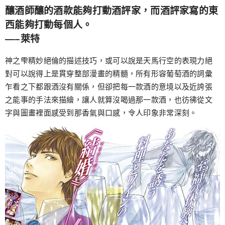
跳
釀酒師釀的酒款能夠打動酒評家，而酒評家寫的東
至
西能夠打動每個人。
主
—–萊特
要
神之雫精妙絕倫的描述技巧，或可以說是天馬行空的表現力絕
內
對可以說得上是貫穿整部漫畫的精髓，所有形容葡萄酒的詞彙
容
乍看之下都跟酒沒有關係，但卻把每一款酒的意境以及近誇張
之能事的手法來描繪，讓人就算沒喝過那一款酒，也彷彿從文
字與圖畫裡面感受到那香氣與口感，令人印象非常深刻。