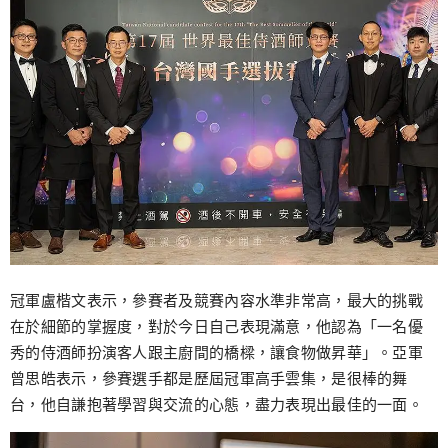
冠軍盧楷文表示，參賽者及競賽內容水準非常高，最大的挑戰
在於細節的掌握度，對於今日自己表現滿意，他認為「一名優
秀的侍酒師扮演客人跟主廚間的橋樑，讓食物做昇華」。亞軍
曾思皓表示，參賽選手都是歷屆冠軍高手雲集，是很棒的舞
台，他自謙抱著學習與交流的心態，盡力表現出最佳的一面。