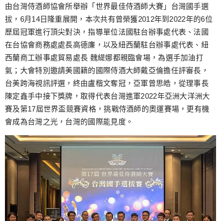
跳
由台灣侍酒師協會所舉辦「世界最佳侍酒師大賽」台灣國手選
至
拔，6月14日隆重展開，本次共有曾榮獲2012年到2022年的6位
主
歷屆冠軍進行頂尖對決，指導單位法國駐台辦事處代表、法國
要
在台協會商務處處長高德廉，以及紐西蘭駐台辦事處代表、紐
內
西蘭商工辦事處貿易處長 魏緹娜都親臨會場，為選手加油打
容
氣；大會特別邀請美國籍的國際侍酒大師戴亞倫擔任評審長，
台美跨海視訊評選，終由盧楷文奪冠，亞軍曾思皓，從理事長
陳定鑫手中接下獎牌，取得代表台灣進軍2022年亞洲大洋洲大
賽及第17屆世界盃競賽資格，挑戰侍酒師的奧運賽場，更有機
會成為台灣之光，台灣的國際能見度。