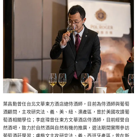
葉昌勳曾任台北文華東方酒店總侍酒師，目前為侍酒師與葡萄
酒顧問，主攻研究法、義、美、紐、澳產區，曾於美國攻讀葡
萄酒相關學位；李庭瑋曾任東方文華酒店侍酒師，目前經營自
然酒吧，致力於自然酒與自然有機的推廣，遊法期間實際參訪
葡萄酒莊學習；盧楷文主攻研究法、義、西班牙產區，曾在新