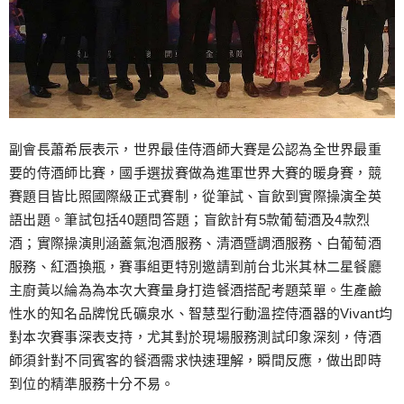
副會長蕭希辰表示，世界最佳侍酒師大賽是公認為全世界最重
要的侍酒師比賽，國手選拔賽做為進軍世界大賽的暖身賽，競
賽題目皆比照國際級正式賽制，從筆試、盲飲到實際操演全英
語出題。筆試包括40題問答題；盲飲計有5款葡萄酒及4款烈
酒；實際操演則涵蓋氣泡酒服務、清酒暨調酒服務、白葡萄酒
服務、紅酒換瓶，賽事組更特別邀請到前台北米其林二星餐廳
主廚黃以綸為為本次大賽量身打造餐酒搭配考題菜單。生產鹼
性水的知名品牌悅氏礦泉水、智慧型行動溫控侍酒器的Vivant均
對本次賽事深表支持，尤其對於現場服務測試印象深刻，侍酒
師須針對不同賓客的餐酒需求快速理解，瞬間反應，做出即時
到位的精準服務十分不易。