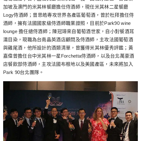
加坡及澳門的米其林餐廳擔任侍酒師，現任米其林二星餐廳
Logy侍酒師；曾思皓專攻世界各產區葡萄酒，曾於杜拜擔任侍
酒師，擁有法國國家級侍酒師職業證照，目前於Park90 wine
lounge 擔任總侍酒師；陳冠璋來自葡萄酒世家，自小對餐酒耳
濡目染，現職為台南晶英酒店顧問及侍酒師，主攻法國葡萄酒
與雞尾酒，他所設計的酒類清單，曾獲得米其林優秀評鑑；黃
嘉偉曾擔任台中米其林一星Forchetta侍酒師，以及台北萬豪酒
店餐飲部侍酒師，主攻法國布根地以及美國產區，未來將加入
Park 90台北團隊。